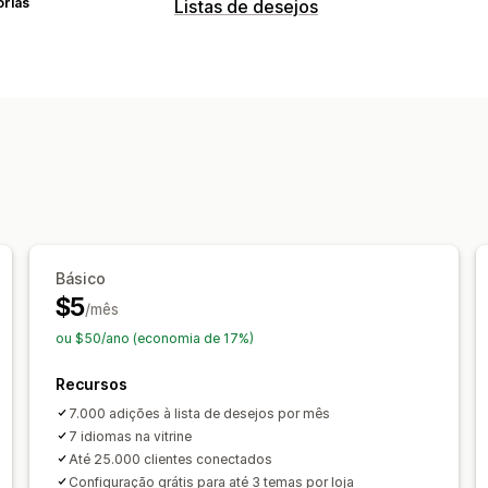
orias
Listas de desejos
Tipos de listas
Inscrição presencial na loja
Lista de 
Salvar para mais tarde
Lista de desej
Gestão de listas
Compartilhamento em redes sociais
Painel de controle
Personalização
Básico
Layouts automáticos
Ícones persona
$5
/mês
ou $50/ano (economia de 17%)
Recursos
7.000 adições à lista de desejos por mês
7 idiomas na vitrine
Até 25.000 clientes conectados
Configuração grátis para até 3 temas por loja