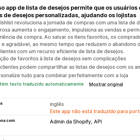
o app de lista de desejos permite que os usuários
as de desejos personalizadas, ajudando os lojistas
shlist revoluciona a jornada de compras com uma lista de 
osa aumenta o engajamento, impulsiona as vendas e permit
iência de compra. Ao salvar os itens favoritos, os compra
da e agradável, ao mesmo tempo que reduzem o abandono de
lientes com um recurso eficiente de lista de desejos.
ção de favoritos à lista de desejos sem complicações
clientes podem compartilhar as listas de desejos com os a
sonalize tudo para combinar perfeitamente com a loja
tém texto traduzido automaticamente
Mostrar original
as
inglês
Este app não está traduzido para port
ona com
Admin da Shopify
API