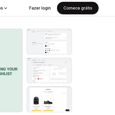
ps
Fazer login
Comece grátis