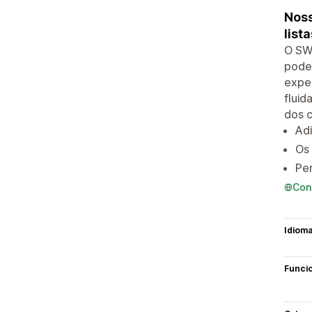
Noss
list
O SWi
poder
exper
flui
dos c
Adi
Os 
Per
Con
Idiom
Funci