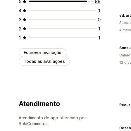
5
99
4
1
ed. art
3
0
Suécia
2
1
4 mes
1
1
Escrever avaliação
Canad
Todas as avaliações
12 dia
Atendimento
Recur
Atendimento do app oferecido por
SoluCommerce.
Desen