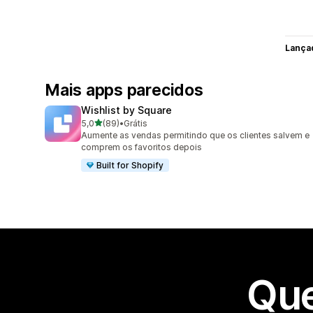
Lança
Mais apps parecidos
Wishlist by Square
de 5 estrelas
5,0
(89)
•
Grátis
89 avaliações ao todo
Aumente as vendas permitindo que os clientes salvem e
comprem os favoritos depois
Built for Shopify
Que