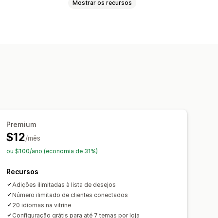
Mostrar os recursos
desejos pública
Favoritos
os do visitante
Links de compartilhamento
Premium
lizados
$12
/mês
ou $100/ano (economia de 31%)
Recursos
Adições ilimitadas à lista de desejos
Número ilimitado de clientes conectados
20 idiomas na vitrine
Configuração grátis para até 7 temas por loja