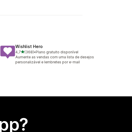
Wishlist Hero
de 5 estrelas
4,7
(368)
•
Plano gratuito disponível
368 avaliações ao todo
Aumente as vendas com uma lista de desejos
personalizável e lembretes por e-mail
app?