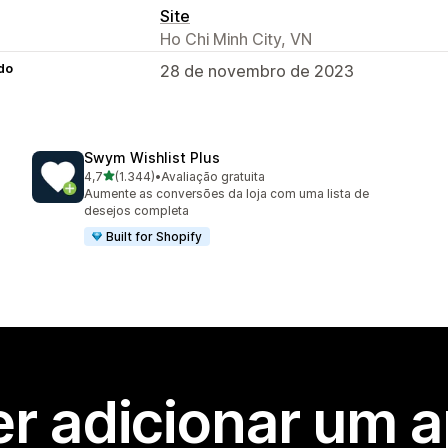
Site
Ho Chi Minh City, VN
do
28 de novembro de 2023
Swym Wishlist Plus
de 5 estrelas
4,7
(1.344)
•
Avaliação gratuita
1344 avaliações ao todo
Aumente as conversões da loja com uma lista de
desejos completa
Built for Shopify
r adicionar um 