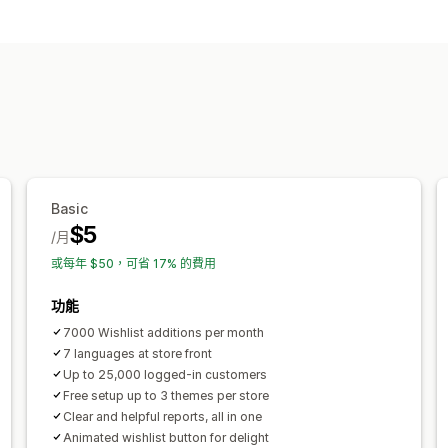
清單類型
店內名錄
公開願望清單
收藏
儲存以便
清單管理
社群分享
分享連結
控制面板
自訂
自訂版面配置
自訂圖示
Basic
$5
/月
或每年 $50，可省 17% 的費用
功能
7000 Wishlist additions per month
7 languages at store front
Up to 25,000 logged-in customers
Free setup up to 3 themes per store
Clear and helpful reports, all in one
Animated wishlist button for delight