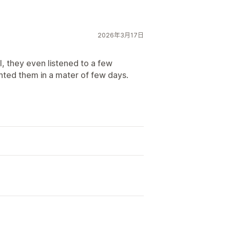
2026年3月17日
l, they even listened to a few
ted them in a mater of few days.