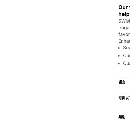
Our 
help
SWish
engag
favor
Enhan
Sea
Cus
Cus
語言
可與以
類別