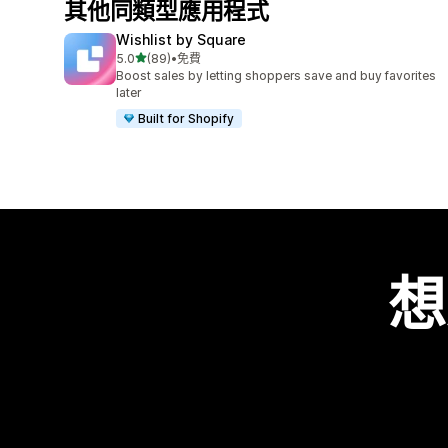
其他同類型應用程式
Wishlist by Square
滿分 5 顆星
5.0
(89)
•
免費
共有 89 則評價
Boost sales by letting shoppers save and buy favorites
later
Built for Shopify
想