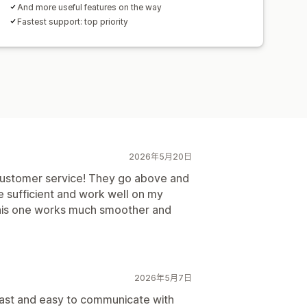
And more useful features on the way
Fastest support: top priority
2026年5月20日
 customer service! They go above and
e sufficient and work well on my
this one works much smoother and
2026年5月7日
fast and easy to communicate with