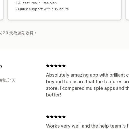
All features in Free plan
Quick support: within 12 hours
 30 天為週期收費。
ay
Absolutely amazing app with brilliant
用程式 1天
beyond to ensure that the features ar
store. I compared multiple apps and 
better!
Works very well and the help team is 