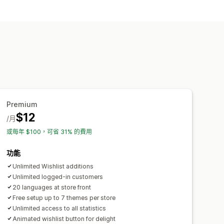
日後購買
賓客願望清單
Premium
$12
/月
或每年 $100，可省 31% 的費用
功能
Unlimited Wishlist additions
Unlimited logged-in customers
20 languages at store front
Free setup up to 7 themes per store
Unlimited access to all statistics
Animated wishlist button for delight