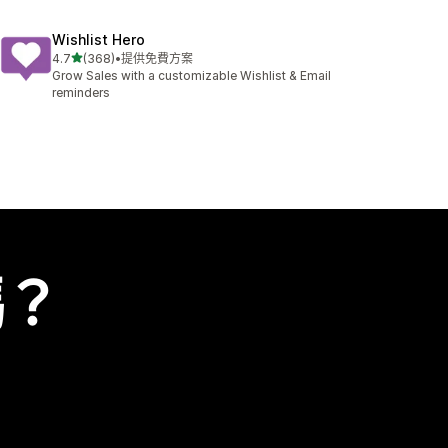
Wishlist Hero
滿分 5 顆星
4.7
(368)
•
提供免費方案
共有 368 則評價
Grow Sales with a customizable Wishlist & Email
reminders
嗎？