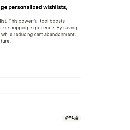
age personalized wishlists,
list. This powerful tool boosts
eir shopping experience. By saving
e while reducing cart abandonment.
ture.
顯示功能