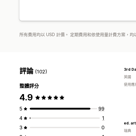
所有費用均以 USD 計價。 定期費用和依使用量計費方案，均以
評論
3rd D
(102)
英國
使用應
整體評分
4.9
5
99
4
1
ed. art
3
0
瑞典