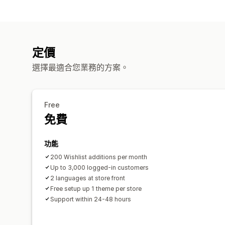
定價
選擇最適合您業務的方案。
Free
免費
功能
200 Wishlist additions per month
Up to 3,000 logged-in customers
2 languages at store front
Free setup up 1 theme per store
Support within 24-48 hours