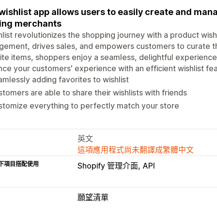
wishlist app allows users to easily create and man
ing merchants
list revolutionizes the shopping journey with a product wish
ement, drives sales, and empowers customers to curate th
ite items, shoppers enjoy a seamless, delightful experienc
ce your customers' experience with an efficient wishlist fea
mlessly adding favorites to wishlist
tomers are able to share their wishlists with friends
tomize everything to perfectly match your store
英文
這項應用程式尚未翻譯成繁體中文
下項目搭配使用
Shopify 管理介面
API
願望清單