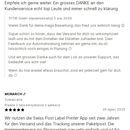
Empfele ich gerne weiter. Ein grosses DANKE an den
Kundenservice echt top Leute und immer schnell zu klärung.
TFTW GmbH odpowiedział(a) 5 maj 2026
Vielen Dank für deine mega Bewertung, das freut uns wirklich riesig 😊
Super schön zu hören, dass der Versand für dich so unkompliziert
läuft und du mit dem Erstellen der Etiketten zufrieden bist. Dein
Feedback zur Automatisierung nehmen wir gerne mit, da ist
tatsächlich noch einiges in Planung 🙂
Und ein grosses Danke auch für dein Lob an unseren Support, das
bedeutet uns echt viel!
Wenn du mal wieder etwas brauchst, sind wir jederzeit gern für dich
da 🙂
MONARCH
Szwajcaria
Prawie 2 lata korzystania z aplikacji
25 lipiec 2025
Wir nutzen die Swiss Post Label Printer App seit zwei Jahren
für den Versand und das Tracking unserer Paketpost. Die
Implementierung ins Shopsystem war sehr einfach und ist für