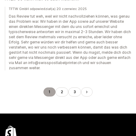
TFTW GmbH odpowiedział(a) 20 czerwiec 2025
Das Review tut weh, weil wir nicht nachvollziehen können, was genau
das Problem war. Wir haben in der App sowie auf unserer Website
einen direkten Messenger mit dem du uns sofort erreichst und
typischerweise antworten wir in maximal 2-3 Stunden. Wir haben dich
seit dem Review mehrmals versucht zu erreiche, aber leider ohne
Erfolg. Sehr gerne würden wir dir helfen und gerne auch besser
verstehen, wo wir uns noch verbessern können, damit das was dich
gestört hat nicht nochmals passiert. Wenn du magst, melde dich doch
sehr gerne via Messenger direkt aus der App oder auch gerne einfach
via Mail an info@swisspostlabelprinter.ch und wir schauen
zusammen weiter.
1
2
3