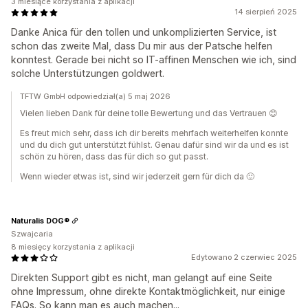
3 miesiące korzystania z aplikacji
14 sierpień 2025
Danke Anica für den tollen und unkomplizierten Service, ist
schon das zweite Mal, dass Du mir aus der Patsche helfen
konntest. Gerade bei nicht so IT-affinen Menschen wie ich, sind
solche Unterstützungen goldwert.
TFTW GmbH odpowiedział(a) 5 maj 2026
Vielen lieben Dank für deine tolle Bewertung und das Vertrauen 😊
Es freut mich sehr, dass ich dir bereits mehrfach weiterhelfen konnte
und du dich gut unterstützt fühlst. Genau dafür sind wir da und es ist
schön zu hören, dass das für dich so gut passt.
Wenn wieder etwas ist, sind wir jederzeit gern für dich da 🙂
Naturalis DOG®
Szwajcaria
8 miesięcy korzystania z aplikacji
Edytowano 2 czerwiec 2025
Direkten Support gibt es nicht, man gelangt auf eine Seite
ohne Impressum, ohne direkte Kontaktmöglichkeit, nur einige
FAQs. So kann man es auch machen...