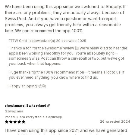
We have been using this app since we switched to Shopify. If
there are any problems, they are actually always because of
Swiss Post. And if you have a question or want to report
problems, you always get friendly help within a reasonable
time. We can recommend the app 100%.
TFTW GmbH odpowiedział(a) 20 czerwiec 2025
Thanks a ton for the awesome review 🙌 We’re really glad to hear the
app’s been working smoothly for you. You’re absolutely right—
sometimes Swiss Post can throw a curveball or two, but we’ve got
your back when that happens.
Huge thanks for the 100% recommendation—it means a lot to us! If
you ever need anything, you know where to find us.
Happy shipping! 📦🚀
shoplamarel Switzerland
Szwajcaria
Ponad 3 lata korzystania z aplikacji
26 wrzesień 2024
I have been using this app since 2021 and we have generated