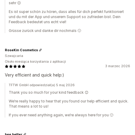
sehr 😊
Es ist super schön zu hören, dass alles für dich perfekt funktioniert
und du mit der App und unserem Support so zufrieden bist. Dein
Feedback bedeutet uns echt viel!
Grüsse zurück und danke dir nochmals 🙂
RoseKin Cosmetics
Szwajcaria
Około miesiąca korzystania z aplikacji
3 marzec 2026
Very efficient and quick help:)
TFTW GmbH odpowiedział(a) 5 maj 2026
Thank you so much for your kind feedback 😊
We’re really happy to hear that you found our help efficient and quick.
That means a lot to us!
If you ever need anything again, we’re always here for you 🙂
bee better