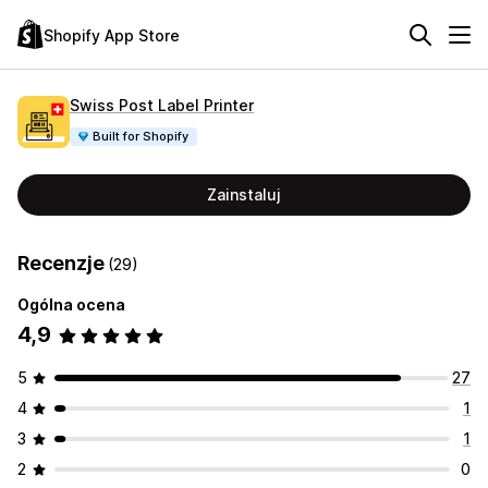
Shopify App Store
Swiss Post Label Printer
Built for Shopify
Zainstaluj
Recenzje
(29)
Ogólna ocena
4,9
5
27
4
1
3
1
2
0