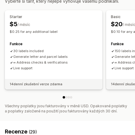
Vyberte si tarif, který nejlépe vyhovuje vašemu podnikání.
E-mail
Notifikace v reálném čase
Synchronizace objednávek
Sledování v reálném čase
E-mailová oznámení
Aktualizace objednávek
Starter
Basic
$5
$20
/ měsíc
/ měsí
$0.25 for any additional label
$0.10 for any a
Funkce
Funkce
30 labels included
150 labels i
Generate letter and parcel labels
Generate let
∞ Address checks & verifications
∞ Address ch
Live support
Live support
14denní zkušební verze zdarma
14denní zkuše
Všechny poplatky jsou fakturovány v měně USD. Opakované poplatky
a poplatky založené na použití jsou fakturovány každých 30 dní.
Recenze
(29)