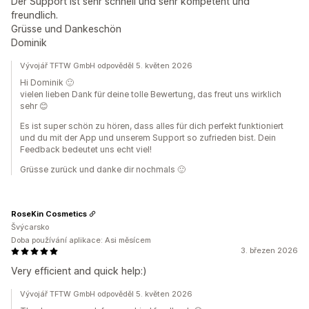
Der Support ist sehr schnell und sehr kompetent und
freundlich.
Grüsse und Dankeschön
Dominik
Vývojář TFTW GmbH odpověděl 5. květen 2026
Hi Dominik 🙂
vielen lieben Dank für deine tolle Bewertung, das freut uns wirklich
sehr 😊
Es ist super schön zu hören, dass alles für dich perfekt funktioniert
und du mit der App und unserem Support so zufrieden bist. Dein
Feedback bedeutet uns echt viel!
Grüsse zurück und danke dir nochmals 🙂
RoseKin Cosmetics
Švýcarsko
Doba používání aplikace: Asi měsícem
3. březen 2026
Very efficient and quick help:)
Vývojář TFTW GmbH odpověděl 5. květen 2026