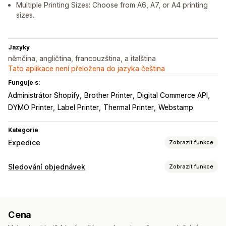
Multiple Printing Sizes: Choose from A6, A7, or A4 printing
sizes.
Jazyky
němčina, angličtina, francouzština, a italština
Tato aplikace není přeložena do jazyka čeština
Funguje s:
Administrátor Shopify
Brother Printer
Digital Commerce API
DYMO Printer
Label Printer
Thermal Printer
Webstamp
Kategorie
Expedice
Zobrazit funkce
Štítky a balení
Sledování objednávek
Zobrazit funkce
Vytváření štítků
Ověření adresy
Štítky pro vrácení
Sledování
Pojištění přepravy
Synchronizace objednávek
Více jazyků
Odhadované datum doručení
Sazby za dopravu
Cena
Notifikace
Řízení zásilek