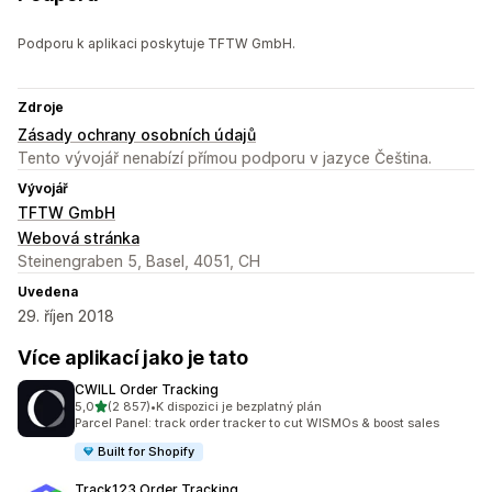
Podporu k aplikaci poskytuje TFTW GmbH.
Zdroje
Zásady ochrany osobních údajů
Tento vývojář nenabízí přímou podporu v jazyce Čeština.
Vývojář
TFTW GmbH
Webová stránka
Steinengraben 5, Basel, 4051, CH
Uvedena
29. říjen 2018
Více aplikací jako je tato
CWILL Order Tracking
z 5 hvězd
5,0
(2 857)
•
K dispozici je bezplatný plán
Celkový počet recenzí: 2857
Parcel Panel: track order tracker to cut WISMOs & boost sales
Built for Shopify
Track123 Order Tracking