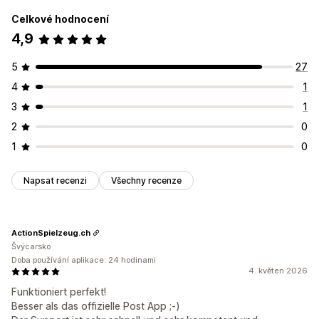
Celkové hodnocení
4,9
5
27
4
1
3
1
2
0
1
0
Napsat recenzi
Všechny recenze
ActionSpielzeug.ch
Švýcarsko
Doba používání aplikace: 24 hodinami
4. květen 2026
Funktioniert perfekt!
Besser als das offizielle Post App ;-)