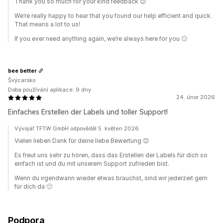
Thank you so much for your kind feedback 😊
We’re really happy to hear that you found our help efficient and quick.
That means a lot to us!
If you ever need anything again, we’re always here for you 🙂
bee better
Švýcarsko
Doba používání aplikace: 9 dny
24. únor 2026
Einfaches Erstellen der Labels und toller Support!
Vývojář TFTW GmbH odpověděl 5. květen 2026
Vielen lieben Dank für deine liebe Bewertung 😊
Es freut uns sehr zu hören, dass das Erstellen der Labels für dich so
einfach ist und du mit unserem Support zufrieden bist.
Wenn du irgendwann wieder etwas brauchst, sind wir jederzeit gern
für dich da 🙂
Podpora