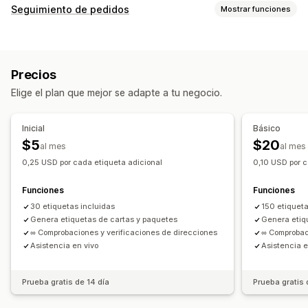
Etiquetas y embalaje
Seguimiento de pedidos
Mostrar funciones
Creación de etiquetas
Validación de direcciones
Seguimiento
Etiquetas de devolución
Seguro de envío
Fecha de entrega estimada
Sincronización de pedidos
Múltiples idiomas
Precios
Tarifas de envío
Notificaciones
Elige el plan que mejor se adapte a tu negocio.
Correo electrónico
Notificaciones en tiempo real
Gestión de envíos
Sincronización de pedidos
Seguimiento en tiempo real
Inicial
Básico
Notificaciones de correo electrónico
$5
$20
al mes
al mes
Actualizaciones de pedidos
0,25 USD por cada etiqueta adicional
0,10 USD por c
Funciones
Funciones
30 etiquetas incluidas
150 etiqueta
Genera etiquetas de cartas y paquetes
Genera etiq
∞ Comprobaciones y verificaciones de direcciones
∞ Comprobac
Asistencia en vivo
Asistencia e
Prueba gratis de 14 día
Prueba gratis 