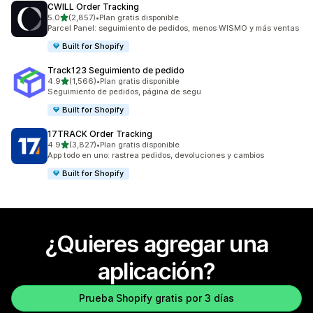
CWILL Order Tracking
de 5 estrellas
5.0
(2,857)
•
Plan gratis disponible
2857 reseñas en total
Parcel Panel: seguimiento de pedidos, menos WISMO y más ventas
Built for Shopify
Track123 Seguimiento de pedido
de 5 estrellas
4.9
(1,566)
•
Plan gratis disponible
1566 reseñas en total
Seguimiento de pedidos, página de segu
Built for Shopify
17TRACK Order Tracking
de 5 estrellas
4.9
(3,827)
•
Plan gratis disponible
3827 reseñas en total
App todo en uno: rastrea pedidos, devoluciones y cambios
Built for Shopify
¿Quieres agregar una
aplicación?
Prueba Shopify gratis por 3 días