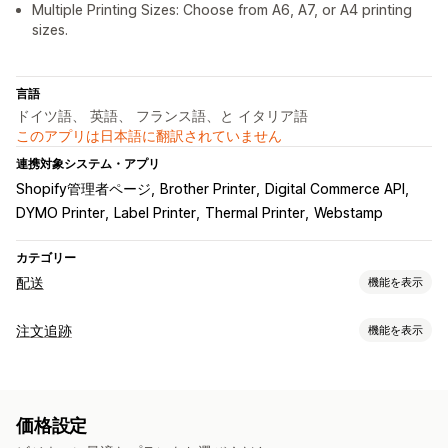
Multiple Printing Sizes: Choose from A6, A7, or A4 printing
sizes.
言語
ドイツ語、 英語、 フランス語、と イタリア語
このアプリは日本語に翻訳されていません
連携対象システム・アプリ
Shopify管理者ページ
Brother Printer
Digital Commerce API
DYMO Printer
Label Printer
Thermal Printer
Webstamp
カテゴリー
配送
機能を表示
ラベルと梱包
注文追跡
機能を表示
ラベル作成
住所の確認
返品用ラベル
配送保険
注文の同期
追跡
複数言語
配送料
配達予定日
配送品の管理
価格設定
通知
注文の同期
リアルタイム追跡
メール通知
注文の更新