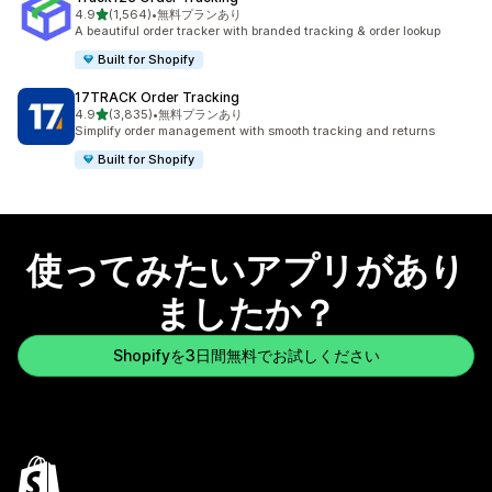
5つ星中
4.9
(1,564)
•
無料プランあり
合計レビュー数：1564件
A beautiful order tracker with branded tracking & order lookup
Built for Shopify
17TRACK Order Tracking
5つ星中
4.9
(3,835)
•
無料プランあり
合計レビュー数：3835件
Simplify order management with smooth tracking and returns
Built for Shopify
使ってみたいアプリがあり
ましたか？
Shopifyを3日間無料でお試しください