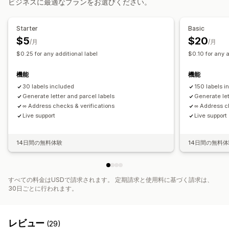
ビジネスに最適なプランをお選びください。
メール
リアルタイム通知
Starter
Basic
$5
$20
/月
/月
$0.25 for any additional label
$0.10 for any a
機能
機能
30 labels included
150 labels i
Generate letter and parcel labels
Generate let
∞ Address checks & verifications
∞ Address ch
Live support
Live support
14日間の無料体験
14日間の無料
すべての料金はUSDで請求されます。 定期請求と使用料に基づく請求は、
30日ごとに行われます。
レビュー
(29)