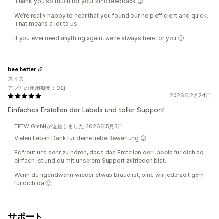
Thank you so much for your kind feedback 😊
We’re really happy to hear that you found our help efficient and quick.
That means a lot to us!
If you ever need anything again, we’re always here for you 🙂
bee better
スイス
アプリの使用期間：9日
2026年2月24日
Einfaches Erstellen der Labels und toller Support!
TFTW GmbHが返信しました 2026年5月5日
Vielen lieben Dank für deine liebe Bewertung 😊
Es freut uns sehr zu hören, dass das Erstellen der Labels für dich so
einfach ist und du mit unserem Support zufrieden bist.
Wenn du irgendwann wieder etwas brauchst, sind wir jederzeit gern
für dich da 🙂
サポート