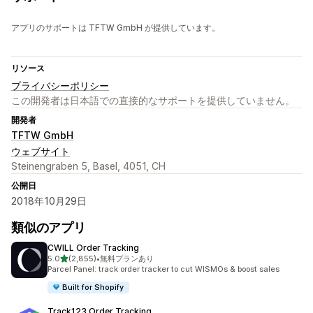
アプリのサポートは TFTW GmbH が提供しています。
リソース
プライバシーポリシー
この開発者は日本語での直接的なサポートを提供していません。
開発者
TFTW GmbH
ウェブサイト
Steinengraben 5, Basel, 4051, CH
公開日
2018年10月29日
類似のアプリ
CWILL Order Tracking
5つ星中
5.0
(2,855)
•
無料プランあり
合計レビュー数：2855件
Parcel Panel: track order tracker to cut WISMOs & boost sales
Built for Shopify
Track123 Order Tracking