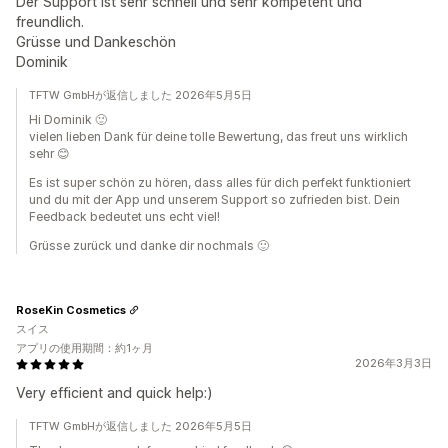
Der Support ist sehr schnell und sehr kompetent und
freundlich.
Grüsse und Dankeschön
Dominik
TFTW GmbHが返信しました 2026年5月5日
Hi Dominik 🙂
vielen lieben Dank für deine tolle Bewertung, das freut uns wirklich
sehr 😊
Es ist super schön zu hören, dass alles für dich perfekt funktioniert
und du mit der App und unserem Support so zufrieden bist. Dein
Feedback bedeutet uns echt viel!
Grüsse zurück und danke dir nochmals 🙂
RoseKin Cosmetics
スイス
アプリの使用期間：約1ヶ月
2026年3月3日
Very efficient and quick help:)
TFTW GmbHが返信しました 2026年5月5日