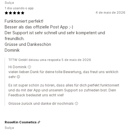
Suíça
1 dia usando o app
4 de maio de 2026
Funktioniert perfekt!
Besser als das offizielle Post App ;-)
Der Support ist sehr schnell und sehr kompetent und
freundlich.
Grüsse und Dankeschön
Dominik
TFTW GmbH deixou uma resposta 5 de maio de 2026
Hi Dominik 🙂
vielen lieben Dank für deine tolle Bewertung, das freut uns wirklich
sehr 😊
Es ist super schön zu hören, dass alles für dich perfekt funktioniert
und du mit der App und unserem Support so zufrieden bist. Dein
Feedback bedeutet uns echt viel!
Grüsse zurück und danke dir nochmals 🙂
RoseKin Cosmetics
Suíça