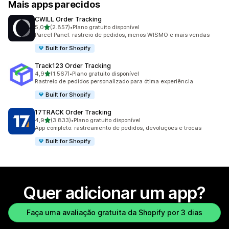
Mais apps parecidos
CWILL Order Tracking
de 5 estrelas
5,0
(2.857)
•
Plano gratuito disponível
2857 avaliações ao todo
Parcel Panel: rastreio de pedidos, menos WISMO e mais vendas
Built for Shopify
Track123 Order Tracking
de 5 estrelas
4,9
(1.567)
•
Plano gratuito disponível
1567 avaliações ao todo
Rastreio de pedidos personalizado para ótima experiência
Built for Shopify
17TRACK Order Tracking
de 5 estrelas
4,9
(3.833)
•
Plano gratuito disponível
3833 avaliações ao todo
App completo: rastreamento de pedidos, devoluções e trocas
Built for Shopify
Quer adicionar um app?
Faça uma avaliação gratuita da Shopify por 3 dias