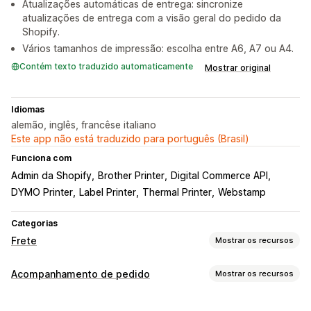
Atualizações automáticas de entrega: sincronize
atualizações de entrega com a visão geral do pedido da
Shopify.
Vários tamanhos de impressão: escolha entre A6, A7 ou A4.
Contém texto traduzido automaticamente
Mostrar original
Idiomas
alemão, inglês, francêse italiano
Este app não está traduzido para português (Brasil)
Funciona com
Admin da Shopify
Brother Printer
Digital Commerce API
DYMO Printer
Label Printer
Thermal Printer
Webstamp
Categorias
Frete
Mostrar os recursos
Etiquetas e embalagem
Acompanhamento de pedido
Mostrar os recursos
Criação de etiqueta
Validação de endereço
Acompanhamento
Etiquetas de devolução
Seguro de frete