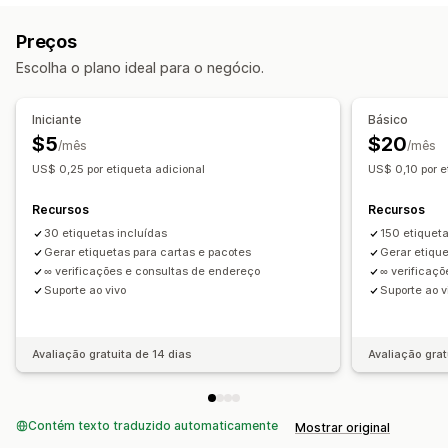
Data de entrega estimada
Sincronização de pedidos
Em vários idiomas
Preços
Taxas de frete
Notificações
Escolha o plano ideal para o negócio.
E-mail
Notificações em tempo real
Gerenciamento de remessas
Sincronização de pedidos
Iniciante
Básico
Acompanhamento em tempo real
Notificações por e-mail
$5
$20
/mês
/mês
Atualizações de pedidos
US$ 0,25 por etiqueta adicional
US$ 0,10 por e
Recursos
Recursos
30 etiquetas incluídas
150 etiqueta
Gerar etiquetas para cartas e pacotes
Gerar etique
∞ verificações e consultas de endereço
∞ verificaç
Suporte ao vivo
Suporte ao v
Avaliação gratuita de 14 dias
Avaliação grat
Contém texto traduzido automaticamente
Mostrar original