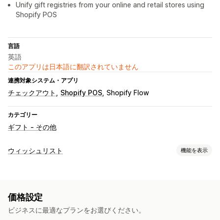
Unify gift registries from your online and retail stores using
Shopify POS
言語
英語
このアプリは日本語に翻訳されていません
連携対象システム・アプリ
チェックアウト
Shopify POS
Shopify Flow
カテゴリー
ギフト - その他
ウィッシュリスト
機能を表示
リストタイプ
カスタム登録
ギフト登録
実店舗での登録
オンライン登録
価格設定
公開ウィッシュリスト
ビジネスに最適なプランをお選びください。
リスト管理