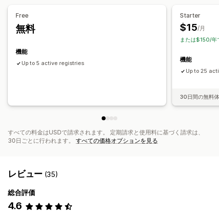
メール共有
ソーシャルメディアでの共有
リンクの共有
Free
Starter
複数リスト
$15
無料
/月
または$150/年
カスタマイズ
機能
カスタムブランディング
機能
Up to 5 active registries
Up to 25 acti
30日間の無料
すべての料金はUSDで請求されます。 定期請求と使用料に基づく請求は、
30日ごとに行われます。
すべての価格オプションを見る
レビュー
(35)
総合評価
4.6