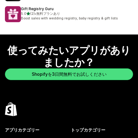
Gift Registry Guru
5つ星中
5.0
(2)
•
無料プランあり
合計レビュー数：2件
Boost sales with wedding registry, baby registry & gift lists
使ってみたいアプリがあり
ましたか？
Shopifyを3日間無料でお試しください
アプリカテゴリー
トップカテゴリー