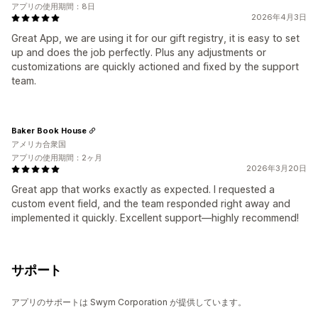
アプリの使用期間：8日
2026年4月3日
Great App, we are using it for our gift registry, it is easy to set
up and does the job perfectly. Plus any adjustments or
customizations are quickly actioned and fixed by the support
team.
Baker Book House
アメリカ合衆国
アプリの使用期間：2ヶ月
2026年3月20日
Great app that works exactly as expected. I requested a
custom event field, and the team responded right away and
implemented it quickly. Excellent support—highly recommend!
サポート
アプリのサポートは Swym Corporation が提供しています。