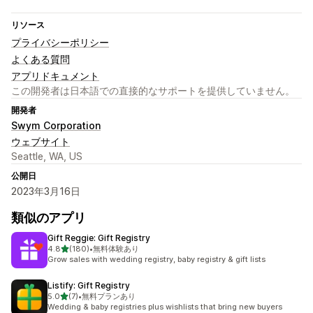
リソース
プライバシーポリシー
よくある質問
アプリドキュメント
この開発者は日本語での直接的なサポートを提供していません。
開発者
Swym Corporation
ウェブサイト
Seattle, WA, US
公開日
2023年3月16日
類似のアプリ
Gift Reggie: Gift Registry
5つ星中
4.8
(180)
•
無料体験あり
合計レビュー数：180件
Grow sales with wedding registry, baby registry & gift lists
Listify: Gift Registry
5つ星中
5.0
(7)
•
無料プランあり
合計レビュー数：7件
Wedding & baby registries plus wishlists that bring new buyers