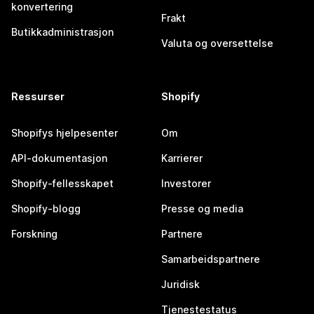
konvertering
Frakt
Butikkadministrasjon
Valuta og oversettelse
Ressurser
Shopify
Shopifys hjelpesenter
Om
API-dokumentasjon
Karrierer
Shopify-fellesskapet
Investorer
Shopify-blogg
Presse og media
Forskning
Partnere
Samarbeidspartnere
Juridisk
Tjenestestatus