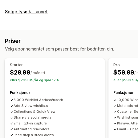
Listetyper
Selge fysisk – annet
Tilpasset registrering
Gavelister
Register i butikk
Nettbasert register
Offentlig ønskeliste
Favoritter
Lagre til senere
Gjesteønskeliste
Priser
Listeadministrasjon
Velg abonnementet som passer best for bedriften din.
E-postdeling
Sosial deling
Delingslenker
Instrumentbord
Flere lister
Import og eksport
Legg i handlekurv
Starter
Pro
Konverteringsanalyse
$29.99
$59.99
/ måned
/
eller $299.99/år og spar 17 %
eller $599.99/
Tilpasning
Tilpasset merkevarebygging
Tilpassede layout
Funksjoner
Funksjoner
Tilpassede ikoner
Flere språk
E-postmaler
Kjøpsvarsler
3,000 Wishlist Actions/month
10,000 Wish
Prisvarsler
Add & view wishlists
Lagerbeholdningsvarsler
Meta ads re
Collections & Quick View
Customer S
Share via social media
Wishlist sum
Email opt-in capture
Klaviyo, Att
Automated reminders
Email + Chat
Price drop & stock alerts