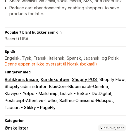
Share wishlists via email, social media, SMS, or a direct link.
Reduce cart abandonment by enabling shoppers to save
products for later.
Populært blant butikker som din
Basert i USA
Språk
Engelsk, Tysk, Fransk, Italiensk, Spansk, Japansk, og Polsk
Denne appen er ikke oversatt til Norsk (bokmål)
Fungerer med
Butikkens kasse
Kundekontoer
Shopify POS
Shopify Flow
Shopify-administrator
BlueCore-Bloomreach-Ometria
Klaviyo - Yotpo - Mailchimp
Listrak - ReSci - DotDigital
Postscript-Attentive-Twillio
Sailthru-Omnisend-Hubspot
Tapcart - Stikky - PageFly
Kategorier
Ønskelister
Vis funksjoner