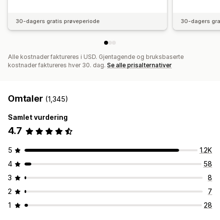
30-dagers gratis prøveperiode
30-dagers gra
Alle kostnader faktureres i USD. Gjentagende og bruksbaserte
kostnader faktureres hver 30. dag.
Se alle prisalternativer
Omtaler
(1,345)
Samlet vurdering
4.7
5
1.2K
4
58
3
8
2
7
1
28