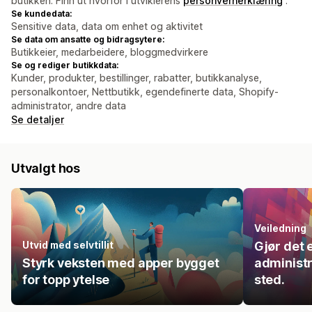
butikken. Finn ut hvorfor i utviklerens
personvernerklæring
.
Se kundedata:
Sensitive data, data om enhet og aktivitet
Se data om ansatte og bidragsytere:
Butikkeier, medarbeidere, bloggmedvirkere
Se og rediger butikkdata:
Kunder, produkter, bestillinger, rabatter, butikkanalyse,
personalkontoer, Nettbutikk, egendefinerte data, Shopify-
administrator, andre data
Se detaljer
Utvalgt hos
Veiledning
Utvid med selvtillit
Gjør det 
Styrk veksten med apper bygget
administr
for topp ytelse
sted.