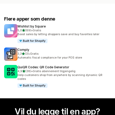
Flere apper som denne
Wishlist by Square
av 5 stjerner
5,0
(89)
•
Gratis
Totalt 89 omtaler
Boost sales by letting shoppers save and buy favorites later
Built for Shopify
Comply
av 5 stjerner
3,3
(3)
•
Gratis
Totalt 3 omtaler
Automatic fiscal compliance for your POS store
QuiQR Codes: QR Code Generator
av 5 stjerner
4,9
(38)
•
Gratis abonnement tilgjengelig
Totalt 38 omtaler
Help customers shop from anywhere by scanning dynamic QR
codes
Built for Shopify
Vil du legge til en app?