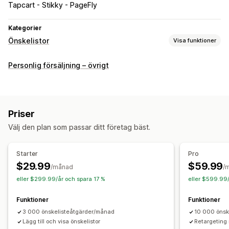
Tapcart - Stikky - PageFly
Kategorier
Önskelistor
Visa funktioner
Listtyper
Personlig försäljning – övrigt
Anpassad registrering
Presentlistor
Register i butik
Onlineregister
Offentlig önskelista
Favoriter
Spara till senare
Gästönskelista
Priser
Listhantering
Välj den plan som passar ditt företag bäst.
Delning av e-postadress
Social delning
Dela länkar
Instrumentpanel
Flera listor
Import och export
Starter
Pro
Lägg i varukorgen
Konverteringsanalys
$29.99
$59.99
/månad
/
eller $299.99/år och spara 17 %
eller $599.99/
Anpassning
Anpassat varumärke
Anpassade layouter
Funktioner
Funktioner
Anpassade ikoner
Flera språk
E-postmallar
3 000 önskelisteåtgärder/månad
10 000 önsk
Köpaviseringar
Lägg till och visa önskelistor
Prisaviseringar
Lageraviseringar
Retargeting