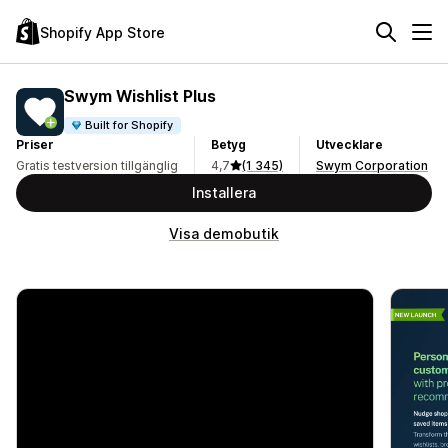
Shopify App Store
Swym Wishlist Plus
Built for Shopify
Priser
Betyg
Utvecklare
Gratis testversion tillgänglig
4,7
(1 345)
Swym Corporation
Installera
Visa demobutik