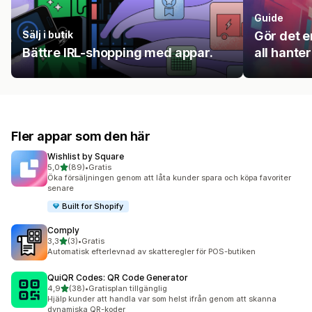
Guide
Sälj i butik
Gör det e
Bättre IRL-shopping med appar.
all hanter
Fler appar som den här
Wishlist by Square
av 5 stjärnor
5,0
(89)
•
Gratis
89 recensioner totalt
Öka försäljningen genom att låta kunder spara och köpa favoriter
senare
Built for Shopify
Comply
av 5 stjärnor
3,3
(3)
•
Gratis
3 recensioner totalt
Automatisk efterlevnad av skatteregler för POS-butiken
QuiQR Codes: QR Code Generator
av 5 stjärnor
4,9
(38)
•
Gratisplan tillgänglig
38 recensioner totalt
Hjälp kunder att handla var som helst ifrån genom att skanna
dynamiska QR-koder