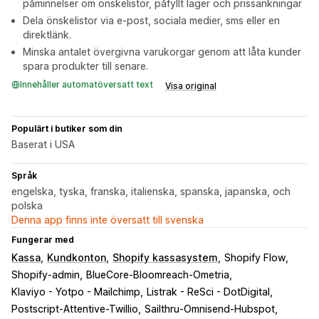
påminnelser om önskelistor, påfyllt lager och prissänkningar
Dela önskelistor via e-post, sociala medier, sms eller en
direktlänk.
Minska antalet övergivna varukorgar genom att låta kunder
spara produkter till senare.
Innehåller automatöversatt text
Visa original
Populärt i butiker som din
Baserat i USA
Språk
engelska, tyska, franska, italienska, spanska, japanska, och
polska
Denna app finns inte översatt till svenska
Fungerar med
Kassa
Kundkonton
Shopify kassasystem
Shopify Flow
Shopify-admin
BlueCore-Bloomreach-Ometria
Klaviyo - Yotpo - Mailchimp
Listrak - ReSci - DotDigital
Postscript-Attentive-Twillio
Sailthru-Omnisend-Hubspot