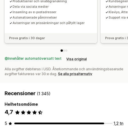
Produktserier och snabbgranskning
Kundsegme
Dela via sociala medier
Aviseringar
Insamling av e-postadresser
Klaviyo, Att
Automatiserade påminnelser
Support via 
Aviseringar om prissänkningar och påfyllt lager
Prova gratis i 30 dagar
Prova gratis i
Innehåller automatöversatt text
Visa original
Alla avgifter debiteras i USD. Återkommande och användningsbaserade
avgifter faktureras var 30:e dag.
Se alla prisalternativ
Recensioner
(1 345)
Helhetsomdöme
4,7
5
1,2 tn