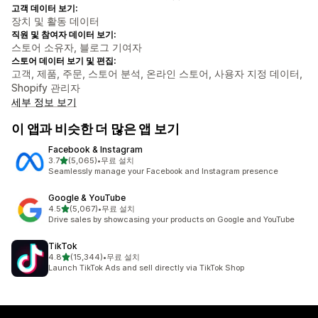
고객 데이터 보기:
장치 및 활동 데이터
직원 및 참여자 데이터 보기:
스토어 소유자, 블로그 기여자
스토어 데이터 보기 및 편집:
고객, 제품, 주문, 스토어 분석, 온라인 스토어, 사용자 지정 데이터,
Shopify 관리자
세부 정보 보기
이 앱과 비슷한 더 많은 앱 보기
Facebook & Instagram
별 5개 중
3.7
(5,065)
•
무료 설치
총 리뷰 5065개
Seamlessly manage your Facebook and Instagram presence
Google & YouTube
별 5개 중
4.5
(5,067)
•
무료 설치
총 리뷰 5067개
Drive sales by showcasing your products on Google and YouTube
TikTok
별 5개 중
4.8
(15,344)
•
무료 설치
총 리뷰 15344개
Launch TikTok Ads and sell directly via TikTok Shop