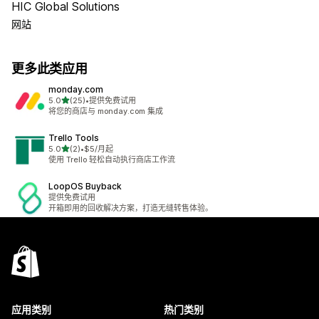
HIC Global Solutions
网站
更多此类应用
monday.com
星（满分 5 星）
5.0
(25)
•
提供免费试用
总共 25 条评论
将您的商店与 monday.com 集成
Trello Tools
星（满分 5 星）
5.0
(2)
•
$5/月起
总共 2 条评论
使用 Trello 轻松自动执行商店工作流
LoopOS Buyback
提供免费试用
开箱即用的回收解决方案，打造无缝转售体验。
应用类别
热门类别