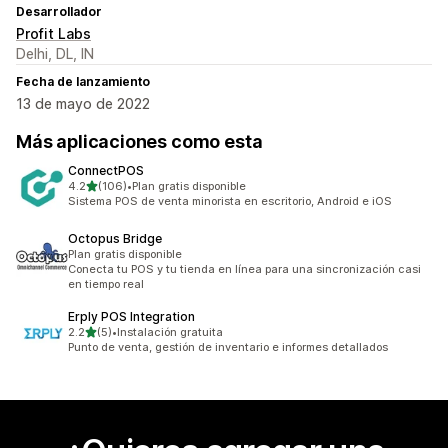
Desarrollador
Profit Labs
Delhi, DL, IN
Fecha de lanzamiento
13 de mayo de 2022
Más aplicaciones como esta
ConnectPOS
de 5 estrellas
4.2
(106)
•
Plan gratis disponible
106 reseñas en total
Sistema POS de venta minorista en escritorio, Android e iOS
Octopus Bridge
Plan gratis disponible
Conecta tu POS y tu tienda en línea para una sincronización casi
en tiempo real
Erply POS Integration
de 5 estrellas
2.2
(5)
•
Instalación gratuita
5 reseñas en total
Punto de venta, gestión de inventario e informes detallados