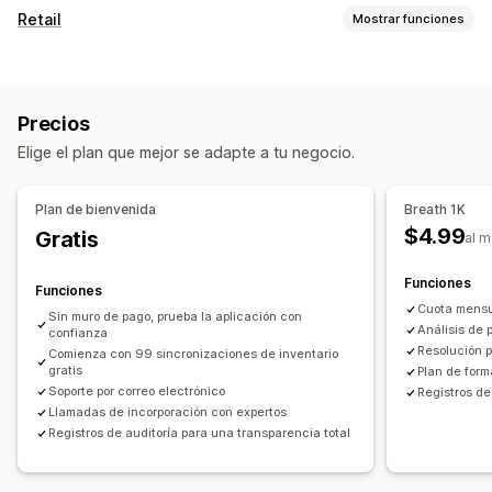
Tipos de sincronización
Retail
Mostrar funciones
SKU
Multicanal
Múltiples tiendas
Masivo
En tiempo real
POS
Notificaciones e informes
Múltiples monedas
Métricas de rendimiento
Precios
Gestión de inventario
Elige el plan que mejor se adapte a tu negocio.
Niveles de inventario
Sincronización en tiempo real
Actualizaciones automáticas
Múltiples sucursales
Plan de bienvenida
Breath 1K
Transferencia de existencias
$4.99
Gratis
al 
Gestión de personal
Funciones
Funciones
Permisos para el personal
Cuota mensu
Sin muro de pago, prueba la aplicación con
Análisis de 
confianza
Resolución p
Comienza con 99 sincronizaciones de inventario
gratis
Plan de form
Soporte por correo electrónico
Registros de
Llamadas de incorporación con expertos
Registros de auditoría para una transparencia total