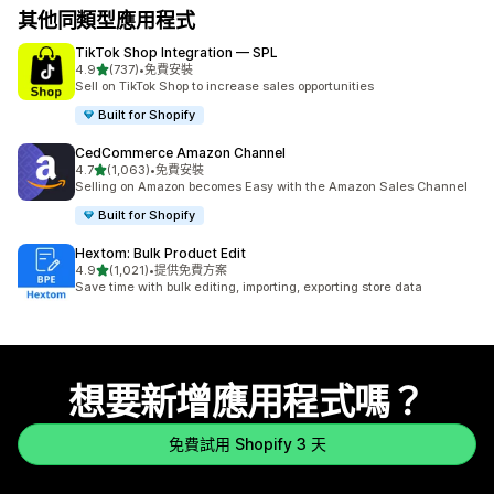
其他同類型應用程式
TikTok Shop Integration — SPL
滿分 5 顆星
4.9
(737)
•
免費安裝
共有 737 則評價
Sell on TikTok Shop to increase sales opportunities
Built for Shopify
CedCommerce Amazon Channel
滿分 5 顆星
4.7
(1,063)
•
免費安裝
共有 1063 則評價
Selling on Amazon becomes Easy with the Amazon Sales Channel
Built for Shopify
Hextom: Bulk Product Edit
滿分 5 顆星
4.9
(1,021)
•
提供免費方案
共有 1021 則評價
Save time with bulk editing, importing, exporting store data
想要新增應用程式嗎？
免費試用 Shopify 3 天