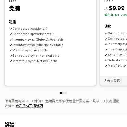
Free
Basic
$9.99
免費
/月
或每年 $107.
功能
功能
Connected locations: 1
Connected lo
Connected spreadsheets: 1
Connected s
Inventory sync (Select): Available
Inventory sy
Inventory sync (All): Not available
Inventory syn
Manual sync: Available
Sync now: A
Scheduled sync: Not available
Scheduled sy
Metafield sync: Not available
Metafield sy
7 天免費試用
所有費用均以 USD 計價。 定期費用和依使用量計費方案，均以 30 天為週期
收費。
查看所有定價選項
評論