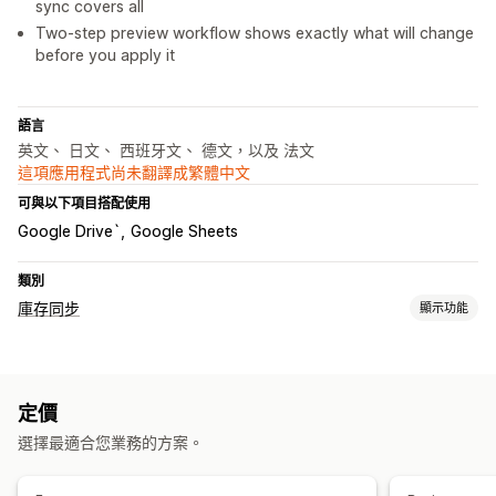
sync covers all
Two-step preview workflow shows exactly what will change
before you apply it
語言
英文、 日文、 西班牙文、 德文，以及 法文
這項應用程式尚未翻譯成繁體中文
可與以下項目搭配使用
Google Drive`
Google Sheets
類別
庫存同步
顯示功能
同步類型
子類
存貨單位 (SKU)
條碼
多管道
自動
手動
大量
已排程
定價
自訂
選擇最適合您業務的方案。
通知和報告
錯誤報告
詳細記錄