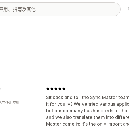
i
Sit back and tell the Sync Master tea
 人在使用应用
it for you :=) We've tried various app
but our company has hundreds of thou
and we also translate them into diffe
Master came in; it's the only import an