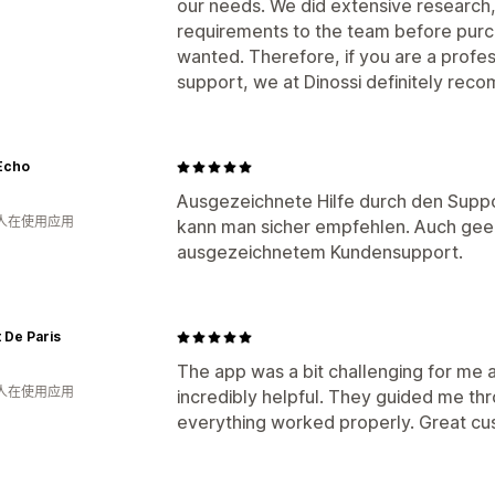
our needs. We did extensive research,
requirements to the team before purc
wanted. Therefore, if you are a profe
support, we at Dinossi definitely reco
Echo
Ausgezeichnete Hilfe durch den Suppor
 人在使用应用
kann man sicher empfehlen. Auch gee
ausgezeichnetem Kundensupport.
t De Paris
The app was a bit challenging for me a
 人在使用应用
incredibly helpful. They guided me t
everything worked properly. Great cu