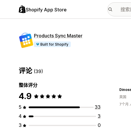
Shopify App Store
Products Sync Master
Built for Shopify
评论
(39)
整体评分
Dinoss
4.9
英国
7个月
5
33
4
3
3
0