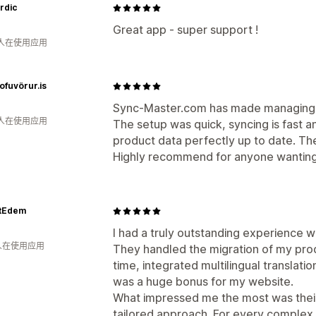
rdic
Great app - super support !
 人在使用应用
tofuvörur.is
Sync-Master.com has made managing m
 人在使用应用
The setup was quick, syncing is fast an
product data perfectly up to date. The
Highly recommend for anyone wanting
tEdem
I had a truly outstanding experience 
 人在使用应用
They handled the migration of my pro
time, integrated multilingual translat
was a huge bonus for my website.
What impressed me the most was their
tailored approach. For every complex 