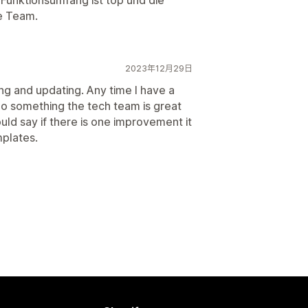
Funktionsumfang ist top und die
le Team.
2023年12月29日
ng and updating. Any time I have a
 do something the tech team is great
ould say if there is one improvement it
mplates.