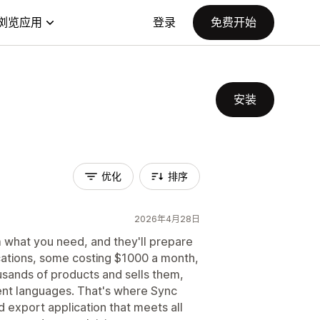
浏览应用
登录
免费开始
安装
优化
排序
2026年4月28日
m what you need, and they'll prepare
lications, some costing $1000 a month,
sands of products and sells them,
rent languages. That's where Sync
d export application that meets all