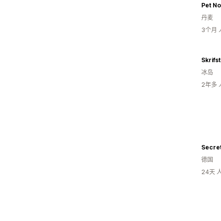
Pet No
丹麦
3个月
Skrifs
冰岛
2年多
Secre
德国
24天