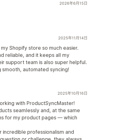
2026年6月15日
2025年11月14日
y Shopify store so much easier.
d reliable, and it keeps all my
ir support team is also super helpful.
 smooth, automated syncing!
2025年10月16日
working with ProductSyncMaster!
ducts seamlessly and, at the same
ions for my product pages — which
 incredible professionalism and
question or challenge, they always