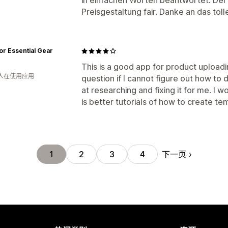
in einfachen Worten beantwortet. Der 
Preisgestaltung fair. Danke an das tol
r Essential Gear
This is a good app for product uploadi
 人在使用应用
question if I cannot figure out how to
at researching and fixing it for me. I w
is better tutorials of how to create te
下一页
1
2
3
4