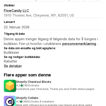
Utvikler
FlowCandy LLC
1910 Thomes Ave, Cheyenne, WY, 82001, US
Lansert
23. februar 2026
Tilgang til data
Denne appen trenger tilgang til følgende data for å fungere i
butikken. Finn ut hvorfor i utviklerens
personvernerklæring
.
Se data om ansatte og bidragsytere:
Butikkeier
Se og rediger butikkdata:
Rabatter
Se detaljer
Flere apper som denne
Shopify Checkout Blocks
av 5 stjerner
4,3
(180)
•
Gratis
Totalt 180 omtaler
Customize your Checkout, Thank you and Order status pages
Shopify Collabs
av 5 stjerner
4,1
(386)
•
Gratis å installere
Totalt 386 omtaler
Work with influencers to promote your brand and drive sales