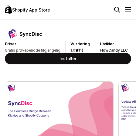
Shopify App Store
SyncDisc
Priser
Vurdering
Utvikler
Gratis prøveperiode tilgjengelig
1.0
(1)
FlowCandy LLC
Installer