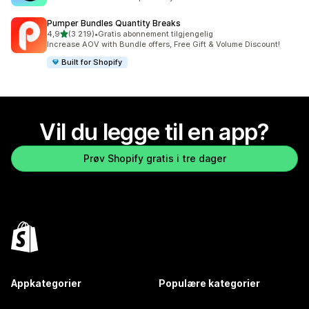
Pumper Bundles Quantity Breaks
av 5 stjerner
4,9
(3 219)
•
Gratis abonnement tilgjengelig
Totalt 3219 omtaler
Increase AOV with Bundle offers, Free Gift & Volume Discount!
Built for Shopify
Vil du legge til en app?
Prøv Shopify gratis i tre dager
Appkategorier
Populære kategorier