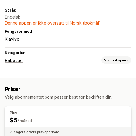
Språk
Engelsk
Denne appen er ikke oversatt til Norsk (bokmål)
Fungerer med
Klaviyo
Kategorier
Rabatter
Vis funksjoner
Administrere rabatter
Utløsere og regler
Stabling av rabatter
Automasjoner
Priser
API-er og webhooker
Velg abonnementet som passer best for bedriften din.
Plus
$5
/ måned
7-dagers gratis prøveperiode