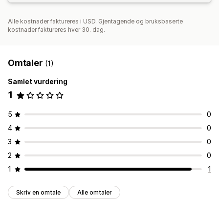
Alle kostnader faktureres i USD. Gjentagende og bruksbaserte
kostnader faktureres hver 30. dag.
Omtaler
(1)
Samlet vurdering
1
5
0
4
0
3
0
2
0
1
1
Skriv en omtale
Alle omtaler