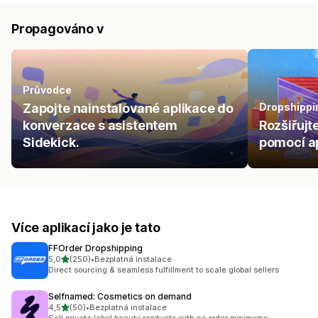
Propagováno v
Průvodce
Zapojte nainstalované aplikace do
Dropshippi
konverzace s asistentem
Rozšiřujt
Sidekick.
pomocí ap
Více aplikací jako je tato
FFOrder Dropshipping
z 5 hvězd
5,0
(250)
•
Bezplatná instalace
Celkový počet recenzí: 250
Direct sourcing & seamless fulfillment to scale global sellers
Selfnamed: Cosmetics on demand
z 5 hvězd
4,5
(50)
•
Bezplatná instalace
Celkový počet recenzí: 50