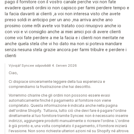
pago il fornitore con il vostro canale perche voi non fate
evadere questi ordini io non capisco per farmi perdere tempo e
la facia davanti ai clienti ,a voi non interesa visto che avete
preso soldi in anticipo per un ano ,ma arriva anche ano
prosimo come m9i avete voi tratato coci rinuopvo anche io
con voi e vi consiglio anche ai miei amici poi di avere clienti
come voi fate perdere a me la facia e i clienti non meritate ne
anche quela stela che vi ho dato ma non si poteva mandare
senza nesuna stela grazie ancora per farmi tribulre e perdere i
clienti
Vývojář Syncee odpověděl 4. červen 2026
Ciao,
Ci dispiace sinceramente leggere della tua esperienza e
comprendiamo la frustrazione che hai descritto.
Vorremmo chiarire che gli ordini non possono essere evasi
automaticamente finché il pagamento al fornitore non viene
completato. Questa informazione è indicata anche nella pagina
dell'ordine Shopify. Tuttavia, tutto ciò che devi fare è pagare l'ordine
direttamente al tuo fornitore tramite Syncee: non è necessario inserire
indirizzi, aggiungere prodotti manualmente o ricreare l'ordine. L'ordine
è già pronto e, una volta completato il pagamento, il fornitore inizierà
l'evasione. Non sono richieste ulteriori azioni né su Shopify né altrove.