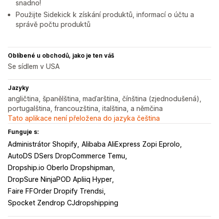
snadno!
Použijte Sidekick k získání produktů, informací o účtu a
správě počtu produktů
Oblíbené u obchodů, jako je ten váš
Se sídlem v USA
Jazyky
angličtina, španělština, maďarština, čínština (zjednodušená),
portugalština, francouzština, italština, a němčina
Tato aplikace není přeložena do jazyka čeština
Funguje s:
Administrátor Shopify
Alibaba AliExpress Zopi Eprolo
AutoDS DSers DropCommerce Temu
Dropship.io Oberlo Dropshipman
DropSure NinjaPOD Apliiq Hyper
Faire FFOrder Dropify Trendsi
Spocket Zendrop CJdropshipping