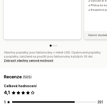
Syncee AI A
Přístup ke k
Bezplatná p
3denní zkušeb
Všechny poplatky jsou fakturovány v měně USD. Opakované poplatky
a poplatky založené na použití jsou fakturovány každých 30 dní.
Zobrazit všechny cenové možnosti
Recenze
(505)
Celkové hodnocení
4,1
5
391