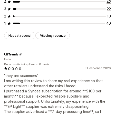
4
42
3
22
2
10
1
40
Napsat recenzi
Všechny recenze
UBTrendz
Itálie
Doba používání aplikace: 6 měsíci
31. červenec 2026
"they are scammers"
I am writing this review to share my real experience so that
other retailers understand the risks I faced.
I purchased a Syncee subscription for around **$100 per
month** because I expected reliable suppliers and
professional support. Unfortunately, my experience with the
**EP Light** supplier was extremely disappointing.
The supplier advertised a **7-day processing time**, so I