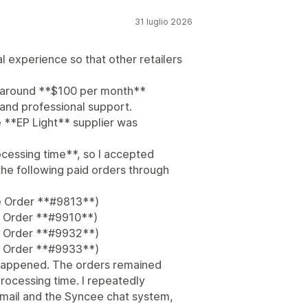
31 luglio 2026
al experience so that other retailers
r around **$100 per month**
 and professional support.
 **EP Light** supplier was
cessing time**, so I accepted
he following paid orders through
e Order **#9813**)
e Order **#9910**)
e Order **#9932**)
e Order **#9933**)
g happened. The orders remained
rocessing time. I repeatedly
email and the Syncee chat system,