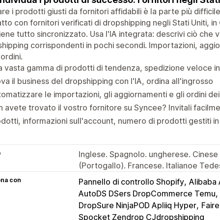
re i prodotti giusti da fornitori affidabili è la parte più diffi
tto con fornitori verificati di dropshipping negli Stati Uniti, 
ene tutto sincronizzato. Usa l'IA integrata: descrivi ciò che v
hipping corrispondenti in pochi secondi. Importazioni, aggior
ordini.
 vasta gamma di prodotti di tendenza, spedizione veloce in
va il business del dropshipping con l'IA, ordina all'ingrosso
omatizzare le importazioni, gli aggiornamenti e gli ordini dei
 avete trovato il vostro fornitore su Syncee? Invitali facilm
dotti, informazioni sull'account, numero di prodotti gestiti i
e
Inglese. Spagnolo. ungherese. Cinese 
(Portogallo). Francese. Italianoe Ted
ona con
Pannello di controllo Shopify
Alibaba 
AutoDS DSers DropCommerce Temu
DropSure NinjaPOD Apliiq Hyper
Fair
Spocket Zendrop CJdropshipping