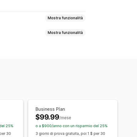
Mostra funzionalità
Mostra funzionalità
aligie
Casa e giardino
ettronica
Arte e artigianato
li
Importazione dei prezzi
ali
Giochi e giocattoli
sport
Prodotti per animali domestici
dware
Automotive
Prodotti maturi
sibilità dei prodotti
ne
Sincronizzazione delle scorte
nada
Cina
Danimarca
India
Irlanda
Italia
Lituania
Business Plan
Portogallo
Regno Unito
Romania
$99.99
Ungheria
/mese
 del 25%
o a $900/anno con un risparmio del 25%
 per 30
3 giorni di prova gratuita, poi 1 $ per 30