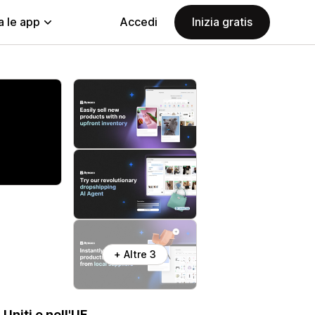
a le app
Accedi
Inizia gratis
+ Altre 3
 Uniti e nell'UE