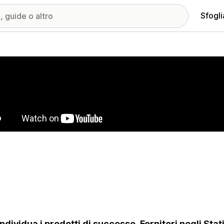
Sfogli
ria immagini in evidenza
 individua i prodotti di successo. Fornitori negli Stati