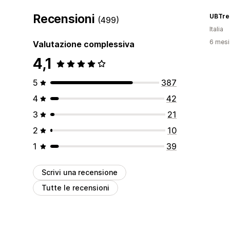
Recensioni
UBTre
(499)
Italia
6 mesi 
Valutazione complessiva
4,1
5
387
4
42
3
21
2
10
1
39
Scrivi una recensione
Tutte le recensioni