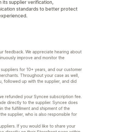
ts supplier verification,
ation standards to better protect
 experienced.
our feedback. We appreciate hearing about
ntinuously improve and monitor the
 suppliers for 10+ years, and our customer
merchants. Throughout your case as well,
, followed up with the supplier, and did
we refunded your Syncee subscription fee.
de directly to the supplier. Syncee does
in the fulfillment and shipment of the
he supplier, who is also responsible for
pliers. If you would like to share your
so directly on their Storefront page within