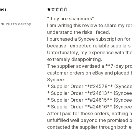
ndz
"they are scammers"
di utilizzo dell’app
I am writing this review to share my re
understand the risks I faced.
I purchased a Syncee subscription fo
because I expected reliable suppliers
Unfortunately, my experience with the
extremely disappointing.
The supplier advertised a **7-day pro
customer orders on eBay and placed t
Syncee:
* Supplier Order **#24578** (Synce
* Supplier Order **#24613** (Synce
* Supplier Order **#24615** (Synce
* Supplier Order **#24616** (Synce
After I paid for these orders, nothin
unfulfilled well beyond the promised p
contacted the supplier through both 