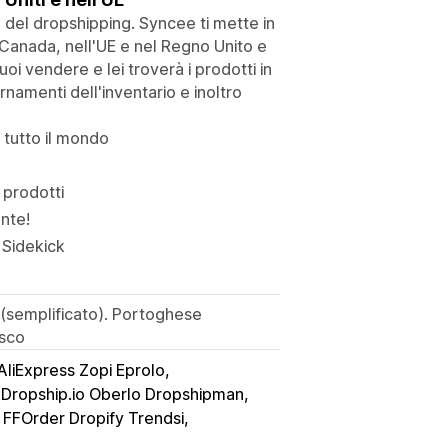
cile del dropshipping. Syncee ti mette in
in Canada, nell'UE e nel Regno Unito e
uoi vendere e lei troverà i prodotti in
namenti dell'inventario e inoltro
 tutto il mondo
 prodotti
ente!
n Sidekick
(semplificato). Portoghese
esco
AliExpress Zopi Eprolo
Dropship.io Oberlo Dropshipman
e FFOrder Dropify Trendsi