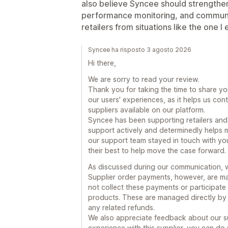
also believe Syncee should strengthen i
performance monitoring, and communic
retailers from situations like the one I
Syncee ha risposto 3 agosto 2026
Hi there,
We are sorry to read your review.
Thank you for taking the time to share y
our users' experiences, as it helps us co
suppliers available on our platform.
Syncee has been supporting retailers and
support actively and determinedly helps 
our support team stayed in touch with you
their best to help move the case forward.
As discussed during our communication, 
Supplier order payments, however, are ma
not collect these payments or participate 
products. These are managed directly by t
any related refunds.
We also appreciate feedback about our sup
experience with this supplier, you can do 