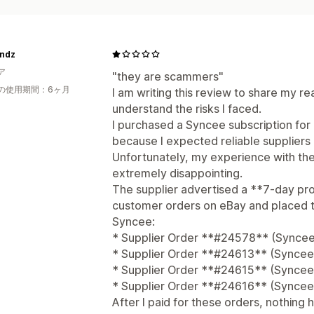
ndz
ア
"they are scammers"
の使用期間：6ヶ月
I am writing this review to share my re
understand the risks I faced.
I purchased a Syncee subscription fo
because I expected reliable suppliers
Unfortunately, my experience with the
extremely disappointing.
The supplier advertised a **7-day pro
customer orders on eBay and placed t
Syncee:
* Supplier Order **#24578** (Synce
* Supplier Order **#24613** (Synce
* Supplier Order **#24615** (Synce
* Supplier Order **#24616** (Synce
After I paid for these orders, nothin