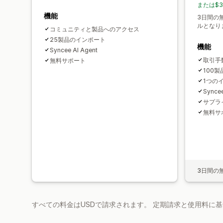
または$3
機能
3日間の
ルとなり
コミュニティと製品へのアクセス
25製品のインポート
機能
Syncee AI Agent
取引手
無料サポート
100
1つの
Syncee
サプラ
無料サ
3日間の
すべての料金はUSDで請求されます。 定期請求と使用料に