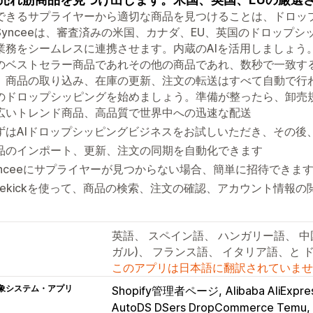
できるサプライヤーから適切な商品を見つけることは、ドロッ
Synceeは、審査済みの米国、カナダ、EU、英国のドロップ
業務をシームレスに連携させます。内蔵のAIを活用しましょう
のベストセラー商品であれその他の商品であれ、数秒で一致す
。商品の取り込み、在庫の更新、注文の転送はすべて自動で行
のドロップシッピングを始めましょう。準備が整ったら、卸売
広いトレンド商品、高品質で世界中への迅速な配送
ずはAIドロップシッピングビジネスをお試しいただき、その後
品のインポート、更新、注文の同期を自動化できます
ynceeにサプライヤーが見つからない場合、簡単に招待できま
idekickを使って、商品の検索、注文の確認、アカウント情報
英語、 スペイン語、 ハンガリー語、 中国
ガル)、 フランス語、 イタリア語、と 
このアプリは日本語に翻訳されていませ
象システム・アプリ
Shopify管理者ページ
Alibaba AliExpre
AutoDS DSers DropCommerce Temu