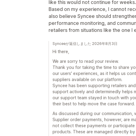
like this would not continue for weeks.
Based on my experience, I cannot rec
also believe Syncee should strengthen i
performance monitoring, and communic
retailers from situations like the one I
Synceeが返信しました 2026年8月3日
Hi there,
We are sorry to read your review.
Thank you for taking the time to share y
our users' experiences, as it helps us co
suppliers available on our platform.
Syncee has been supporting retailers and
support actively and determinedly helps 
our support team stayed in touch with you
their best to help move the case forward.
As discussed during our communication, 
Supplier order payments, however, are ma
not collect these payments or participate 
products. These are managed directly by t