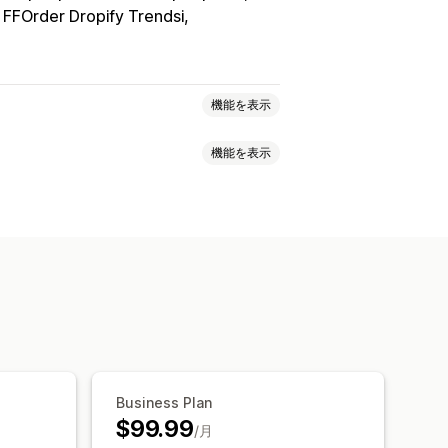
e FFOrder Dropify Trendsi
機能を表示
機能を表示
ケース
インテリア・園芸品
ート・クラフト
設定のインポート
諸条件
ゃ・ゲーム
ベビー用品
スポーツ用品
ハードウェア
自動車関連
成熟商品
オプション
注文状況
在庫の同期
首長国連邦
イギリス
イタリア
インド
ア
カナダ
スイス
スウェーデン
ーランド
ハンガリー
フランス
Business Plan
ンド
リトアニア
ルーマニア
中国
$99.99
/月