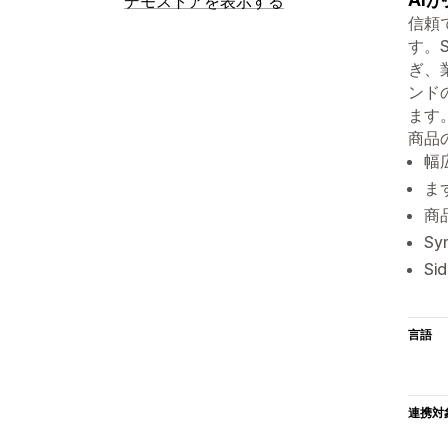
デモストアを表示する
信頼
す。
ぎ、
ンド
ます
商品
幅
ま
商
S
S
言語
連携対