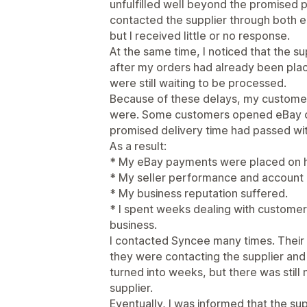
unfulfilled well beyond the promised p
contacted the supplier through both 
but I received little or no response.
At the same time, I noticed that the s
after my orders had already been plac
were still waiting to be processed.
Because of these delays, my customer
were. Some customers opened eBay c
promised delivery time had passed wit
As a result:
* My eBay payments were placed on h
* My seller performance and account 
* My business reputation suffered.
* I spent weeks dealing with custome
business.
I contacted Syncee many times. Their
they were contacting the supplier and 
turned into weeks, but there was stil
supplier.
Eventually, I was informed that the su