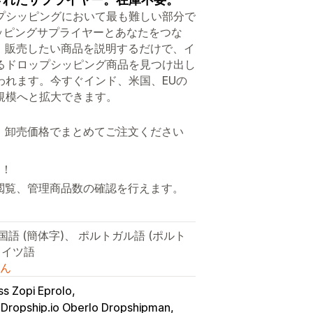
プシッピングにおいて最も難しい部分で
シッピングサプライヤーとあなたをつな
。販売したい商品を説明するだけで、イ
るドロップシッピング商品を見つけ出し
われます。今すぐインド、米国、EUの
規模へと拡大できます。
、卸売価格でまとめてご注文ください
す！
の閲覧、管理商品数の確認を行えます。
語 (簡体字)、 ポルトガル語 (ポルト
ドイツ語
ん
ss Zopi Eprolo
Dropship.io Oberlo Dropshipman