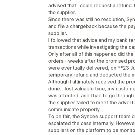
advised that I could request a refund
the supplier.
Since there was still no resolution, 
and file a chargeback because the pa
supplier.
I followed that advice and my bank te
transactions while investigating the ca
Only after all of this happened did the 
orders—weeks after the promised pro
were eventually delivered, on **23 J
temporary refund and deducted the m
Although I ultimately received the p
done. I lost valuable time, my custom
was affected, and I had to go through
the supplier failed to meet the advert
communicate properly.
To be fair, the Syncee support team d
escalated the case internally. Howeve
suppliers on the platform to be monito