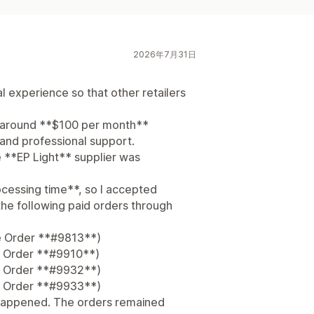
2026年7月31日
al experience so that other retailers
r around **$100 per month**
 and professional support.
 **EP Light** supplier was
cessing time**, so I accepted
he following paid orders through
e Order **#9813**)
e Order **#9910**)
e Order **#9932**)
e Order **#9933**)
g happened. The orders remained