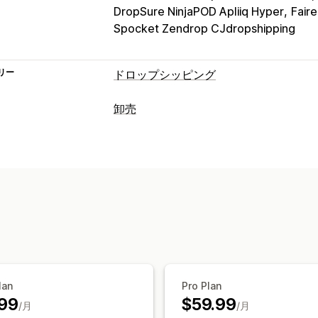
DropSure NinjaPOD Apliiq Hyper
Fair
Spocket Zendrop CJdropshipping
リー
ドロップシッピング
販売可能な商品
卸売
衣料品・アクセサリー
バッグ・スーツ
価格設定オプション
健康・美容
食料品・飲料
電化製品
ア
カスタム価格
段階的な価格設定
価格
エンターテイメント・メディア
おもち
ペット用品
家具
ビジネス・事務用品
注文管理
一括処理
手動注文
商品の可視性
配送
調達ロケーション
在庫ステータス
アイルランド
アメリカ合衆国
アラブ
オランダ
オーストラリア
オーストリ
スペイン
デンマーク
ドイツ
ニュージ
lan
Pro Plan
ブラジル
ベルギー
ポルトガル
ポーラ
99
$59.99
/月
/月