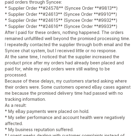
paid orders through Syncee:
* Supplier Order **#24578** (Syncee Order **#9813**)
* Supplier Order **#24613** (Syncee Order **#9910**)
* Supplier Order **#24615** (Syncee Order **#9932**)
* Supplier Order **#24616** (Syncee Order **#9933**)
After I paid for these orders, nothing happened. The orders
remained unfulfilled well beyond the promised processing time.
I repeatedly contacted the supplier through both email and the
Syncee chat system, but I received little or no response.
At the same time, I noticed that the supplier increased the
product price after my orders had already been placed and
paid for, while my paid orders were still waiting to be
processed.
Because of these delays, my customers started asking where
their orders were. Some customers opened eBay cases against
me because the promised delivery time had passed with no
tracking information.
As a result:
* My eBay payments were placed on hold.
* My seller performance and account health were negatively
affected.
* My business reputation suffered.
* I spent weeks dealing with customer complaints instead of