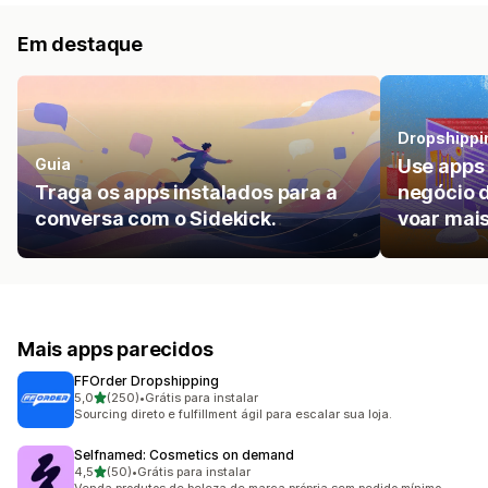
Em destaque
Dropshippi
Guia
Use apps 
Traga os apps instalados para a
negócio d
conversa com o Sidekick.
voar mais
Mais apps parecidos
FFOrder Dropshipping
de 5 estrelas
5,0
(250)
•
Grátis para instalar
250 avaliações ao todo
Sourcing direto e fulfillment ágil para escalar sua loja.
Selfnamed: Cosmetics on demand
de 5 estrelas
4,5
(50)
•
Grátis para instalar
50 avaliações ao todo