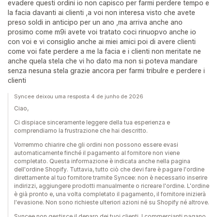
evadere questi ordini io non capisco per farmi perdere tempo e
la facia davanti ai clienti ,a voi non interesa visto che avete
preso soldi in anticipo per un ano ,ma arriva anche ano
prosimo come m9i avete voi tratato coci rinuopvo anche io
con voi e vi consiglio anche ai miei amici poi di avere clienti
come voi fate perdere a me la facia e i clienti non meritate ne
anche quela stela che vi ho dato ma non si poteva mandare
senza nesuna stela grazie ancora per farmi tribulre e perdere i
clienti
Syncee deixou uma resposta 4 de junho de 2026
Ciao,
Ci dispiace sinceramente leggere della tua esperienza e
comprendiamo la frustrazione che hai descritto.
Vorremmo chiarire che gli ordini non possono essere evasi
automaticamente finché il pagamento al fornitore non viene
completato. Questa informazione è indicata anche nella pagina
dell'ordine Shopify. Tuttavia, tutto ciò che devi fare è pagare l'ordine
direttamente al tuo fornitore tramite Syncee: non è necessario inserire
indirizzi, aggiungere prodotti manualmente o ricreare l'ordine. L'ordine
è già pronto e, una volta completato il pagamento, il fornitore inizierà
l'evasione. Non sono richieste ulteriori azioni né su Shopify né altrove.
Syncee non gestisce il denaro dei tuoi clienti. I commercianti pagano