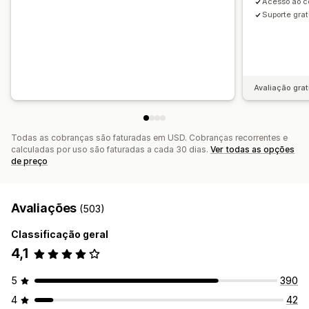
Acesso ao c
Suporte grat
Avaliação grat
Todas as cobranças são faturadas em USD. Cobranças recorrentes e
calculadas por uso são faturadas a cada 30 dias.
Ver todas as opções
de preço
Avaliações
(503)
Classificação geral
4,1
5
390
4
42