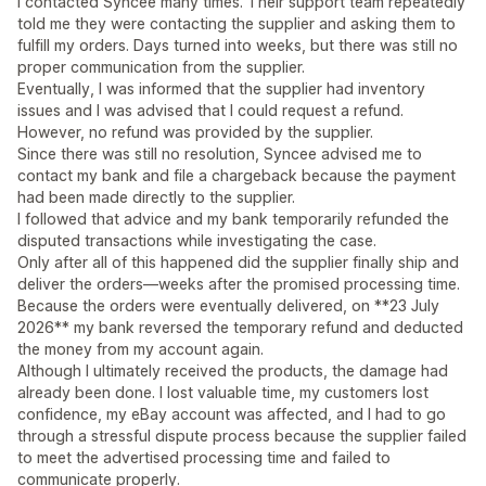
I contacted Syncee many times. Their support team repeatedly
told me they were contacting the supplier and asking them to
fulfill my orders. Days turned into weeks, but there was still no
proper communication from the supplier.
Eventually, I was informed that the supplier had inventory
issues and I was advised that I could request a refund.
However, no refund was provided by the supplier.
Since there was still no resolution, Syncee advised me to
contact my bank and file a chargeback because the payment
had been made directly to the supplier.
I followed that advice and my bank temporarily refunded the
disputed transactions while investigating the case.
Only after all of this happened did the supplier finally ship and
deliver the orders—weeks after the promised processing time.
Because the orders were eventually delivered, on **23 July
2026** my bank reversed the temporary refund and deducted
the money from my account again.
Although I ultimately received the products, the damage had
already been done. I lost valuable time, my customers lost
confidence, my eBay account was affected, and I had to go
through a stressful dispute process because the supplier failed
to meet the advertised processing time and failed to
communicate properly.