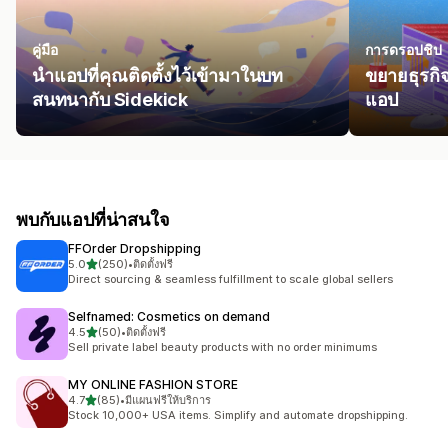
คู่มือ
การดรอปชิป
นำแอปที่คุณติดตั้งไว้เข้ามาในบท
ขยายธุรกิ
สนทนากับ Sidekick
แอป
พบกับแอปที่น่าสนใจ
FFOrder Dropshipping
เต็ม 5 ดาว
5.0
(250)
•
ติดตั้งฟรี
ทั้งหมด 250 รีวิว
Direct sourcing & seamless fulfillment to scale global sellers
Selfnamed: Cosmetics on demand
เต็ม 5 ดาว
4.5
(50)
•
ติดตั้งฟรี
ทั้งหมด 50 รีวิว
Sell private label beauty products with no order minimums
MY ONLINE FASHION STORE
เต็ม 5 ดาว
4.7
(85)
•
มีแผนฟรีให้บริการ
ทั้งหมด 85 รีวิว
Stock 10,000+ USA items. Simplify and automate dropshipping.