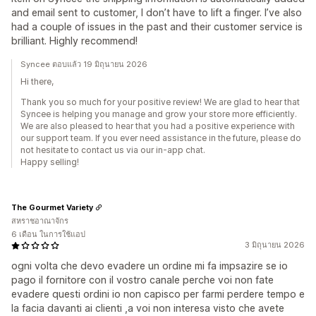
and email sent to customer, I don’t have to lift a finger. I’ve also
had a couple of issues in the past and their customer service is
brilliant. Highly recommend!
Syncee ตอบแล้ว 19 มิถุนายน 2026
Hi there,
Thank you so much for your positive review! We are glad to hear that
Syncee is helping you manage and grow your store more efficiently.
We are also pleased to hear that you had a positive experience with
our support team. If you ever need assistance in the future, please do
not hesitate to contact us via our in-app chat.
Happy selling!
The Gourmet Variety
สหราชอาณาจักร
6 เดือน ในการใช้แอป
3 มิถุนายน 2026
ogni volta che devo evadere un ordine mi fa impsazire se io
pago il fornitore con il vostro canale perche voi non fate
evadere questi ordini io non capisco per farmi perdere tempo e
la facia davanti ai clienti ,a voi non interesa visto che avete