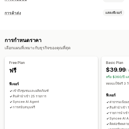
สินค้าที่คุณขายได้
การค้าส่ง
แสดงฟีเจอร์
เสื้อผ้าและเครื่องประดับ
กระเป๋าและกระเป๋าเดินทาง
บ้านและสวน
ตัวเลือกการกำหนดราคา
สุขภาพและความงาม
อาหารและเครื่องดื่ม
อิเล็กทรอนิกส์
การกำหนดราคาแบบกำหนดเอง
ศิลปะและงานฝีมือ
ความบันเทิงและสื่อ
ของเล่นและเกม
การกำหนดราคา
การกำหนดราคาตามปริมาณการสั่งซื้อ
การนำเข้าราคา
สินค้าสำหรับเด็ก
สินค้ากีฬา
สินค้าสำหรับสัตว์เลี้ยง
เฟอร์นิเจอร์
เลือกแผนที่เหมาะกับธุรกิจของคุณที่สุด
เงื่อนไขสุทธิ
ธุรกิจและสำนักงาน
ฮาร์ดแวร์
ยานยนต์
สินค้าผู้ใหญ่
การจัดการคำสั่งซื้อ
ตำแหน่งที่ตั้งที่จัดหา
Free Plan
Basic Plan
การประมวลผลหลายรายการ
การสั่งซื้อด้วยตนเอง
จีน
นิวซีแลนด์
บราซิล
ฝรั่งเศส
ลิทัวเนีย
สวิตเซอร์แลนด์
สวีเดน
$39.99
ฟรี
/ 
การมองเห็นสินค้า
ตัวเลือกการจัดส่ง
สถานะคำสั่งซื้อ
สหรัฐอาหรับเอมิเรตส์
สหรัฐอเมริกา
สหราชอาณาจักร
สเปน
หรือ $360/ปี แ
ซิงค์สินค้าคงคลัง
สถานะสินค้าคงคลัง
ออสเตรีย
ออสเตรเลีย
อิตาลี
อินเดีย
ฮังการี
เดนมาร์ก
ทดลองใช้ฟรี 3 ว
ฟีเจอร์
เนเธอร์แลนด์
เบลเยียม
เยอรมนี
แคนาดา
โปรตุเกส
โปแลนด์
เข้าถึงชุมชนและผลิตภัณฑ์
ฟีเจอร์
สินค้านำเข้า 25 รายการ
โรมาเนีย
ไอร์แลนด์
Syncee AI Agent
ค่าธรรมเนียม
การสนับสนุนฟรี
สินค้านำเข้า
รายการนำเข้า
Syncee AI A
ติดต่อซัพพลาย