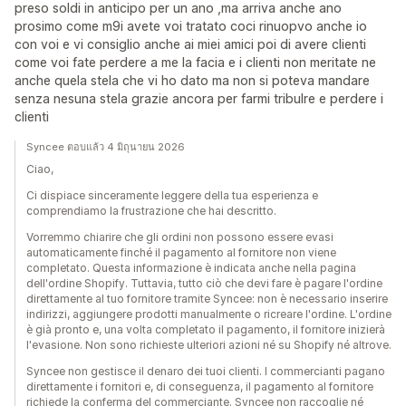
preso soldi in anticipo per un ano ,ma arriva anche ano
prosimo come m9i avete voi tratato coci rinuopvo anche io
con voi e vi consiglio anche ai miei amici poi di avere clienti
come voi fate perdere a me la facia e i clienti non meritate ne
anche quela stela che vi ho dato ma non si poteva mandare
senza nesuna stela grazie ancora per farmi tribulre e perdere i
clienti
Syncee ตอบแล้ว 4 มิถุนายน 2026
Ciao,
Ci dispiace sinceramente leggere della tua esperienza e
comprendiamo la frustrazione che hai descritto.
Vorremmo chiarire che gli ordini non possono essere evasi
automaticamente finché il pagamento al fornitore non viene
completato. Questa informazione è indicata anche nella pagina
dell'ordine Shopify. Tuttavia, tutto ciò che devi fare è pagare l'ordine
direttamente al tuo fornitore tramite Syncee: non è necessario inserire
indirizzi, aggiungere prodotti manualmente o ricreare l'ordine. L'ordine
è già pronto e, una volta completato il pagamento, il fornitore inizierà
l'evasione. Non sono richieste ulteriori azioni né su Shopify né altrove.
Syncee non gestisce il denaro dei tuoi clienti. I commercianti pagano
direttamente i fornitori e, di conseguenza, il pagamento al fornitore
richiede la conferma del commerciante. Syncee non raccoglie né