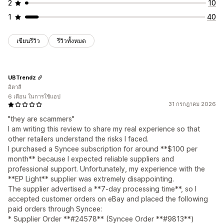
2
10
1
40
เขียนรีวิว
รีวิวทั้งหมด
UBTrendz
อิตาลี
6 เดือน ในการใช้แอป
31 กรกฎาคม 2026
"they are scammers"
I am writing this review to share my real experience so that
other retailers understand the risks I faced.
I purchased a Syncee subscription for around **$100 per
month** because I expected reliable suppliers and
professional support. Unfortunately, my experience with the
**EP Light** supplier was extremely disappointing.
The supplier advertised a **7-day processing time**, so I
accepted customer orders on eBay and placed the following
paid orders through Syncee:
* Supplier Order **#24578** (Syncee Order **#9813**)