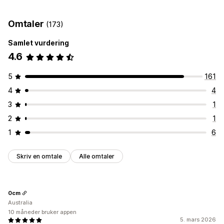
Produktvalg
Tilbudssynkronisering
Masseopplasting
Tilpassede oppføringer
Omtaler
(173)
Bestillingsadministrering
Samlet vurdering
Massebestillinger
Bestillingsgodkjenning
4.6
Bestillingssynkronisering
Sporingssynkronisering
Forent instrumentbord
Synkronisering av lagerbeholdning
5
161
Tilpassede regler
4
4
3
1
2
1
1
6
Skriv en omtale
Alle omtaler
0cm
Australia
10 måneder bruker appen
5. mars 2026