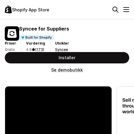
Shopify App Store
Syncee for Suppliers
Built for Shopify
Priser
Vurdering
Utvikler
Gratis
4.6
(173)
Syncee
Installer
Se demobutikk