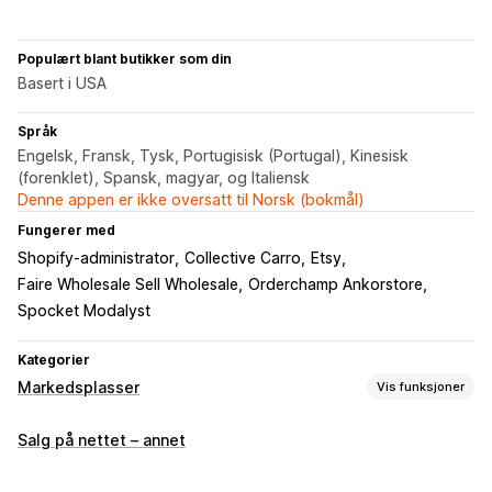
Populært blant butikker som din
Basert i USA
Språk
Engelsk, Fransk, Tysk, Portugisisk (Portugal), Kinesisk
(forenklet), Spansk, magyar, og Italiensk
Denne appen er ikke oversatt til Norsk (bokmål)
Fungerer med
Shopify-administrator
Collective Carro
Etsy
Faire Wholesale Sell Wholesale
Orderchamp Ankorstore
Spocket Modalyst
Kategorier
Markedsplasser
Vis funksjoner
Administrering av oppføring
Salg på nettet – annet
Feed-automasjon
Produkt-feed
Produktsynkronisering