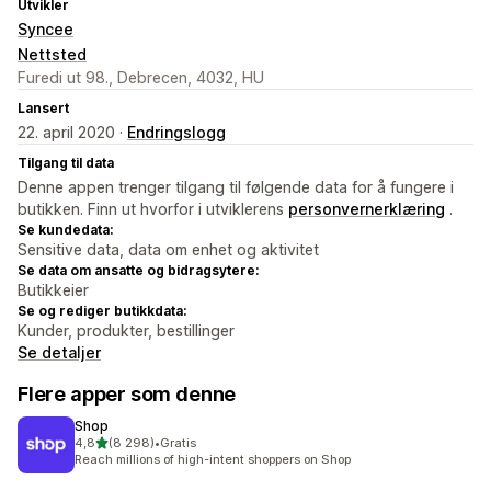
Utvikler
Syncee
Nettsted
Furedi ut 98., Debrecen, 4032, HU
Lansert
22. april 2020 ·
Endringslogg
Tilgang til data
Denne appen trenger tilgang til følgende data for å fungere i
butikken. Finn ut hvorfor i utviklerens
personvernerklæring
.
Se kundedata:
Sensitive data, data om enhet og aktivitet
Se data om ansatte og bidragsytere:
Butikkeier
Se og rediger butikkdata:
Kunder, produkter, bestillinger
Se detaljer
Flere apper som denne
Shop
av 5 stjerner
4,8
(8 298)
•
Gratis
Totalt 8298 omtaler
Reach millions of high-intent shoppers on Shop