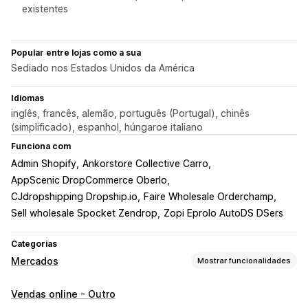
existentes
Popular entre lojas como a sua
Sediado nos Estados Unidos da América
Idiomas
inglês, francês, alemão, português (Portugal), chinês
(simplificado), espanhol, húngaroe italiano
Funciona com
Admin Shopify
Ankorstore Collective Carro
AppScenic DropCommerce Oberlo
CJdropshipping Dropship.io
Faire Wholesale Orderchamp
Sell wholesale Spocket Zendrop
Zopi Eprolo AutoDS DSers
Categorias
Mercados
Mostrar funcionalidades
Gestão de listagens
Vendas online - Outro