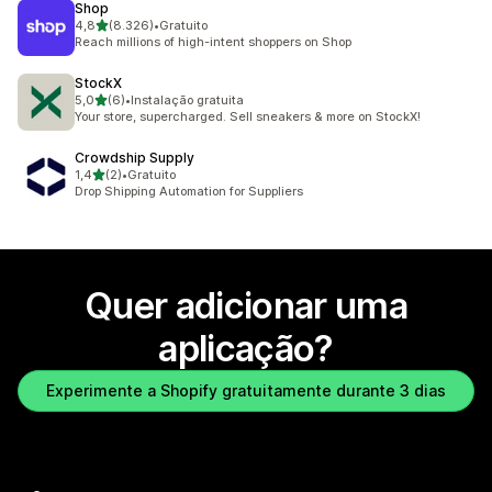
Shop
de 5 estrelas
4,8
(8.326)
•
Gratuito
8326 total de avaliações
Reach millions of high-intent shoppers on Shop
StockX
de 5 estrelas
5,0
(6)
•
Instalação gratuita
6 total de avaliações
Your store, supercharged. Sell sneakers & more on StockX!
Crowdship Supply
de 5 estrelas
1,4
(2)
•
Gratuito
2 total de avaliações
Drop Shipping Automation for Suppliers
Quer adicionar uma
aplicação?
Experimente a Shopify gratuitamente durante 3 dias