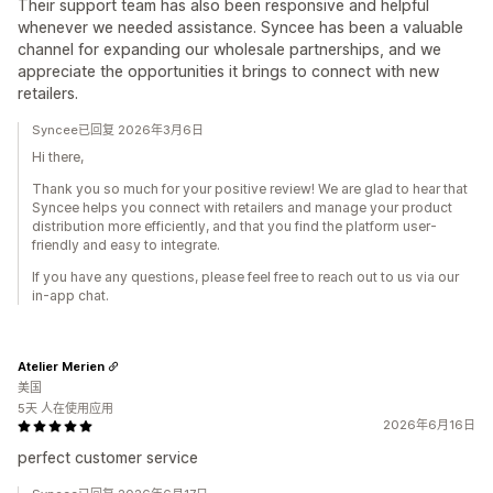
Their support team has also been responsive and helpful
whenever we needed assistance. Syncee has been a valuable
channel for expanding our wholesale partnerships, and we
appreciate the opportunities it brings to connect with new
retailers.
Syncee已回复 2026年3月6日
Hi there,
Thank you so much for your positive review! We are glad to hear that
Syncee helps you connect with retailers and manage your product
distribution more efficiently, and that you find the platform user-
friendly and easy to integrate.
If you have any questions, please feel free to reach out to us via our
in-app chat.
Atelier Merien
美国
5天 人在使用应用
2026年6月16日
perfect customer service