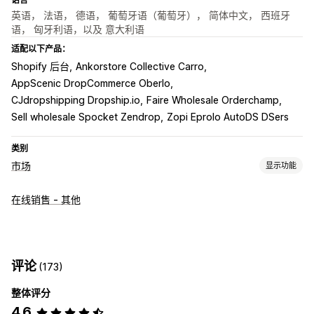
英语， 法语， 德语， 葡萄牙语（葡萄牙）， 简体中文， 西班牙
语， 匈牙利语，以及 意大利语
适配以下产品：
Shopify 后台
Ankorstore Collective Carro
AppScenic DropCommerce Oberlo
CJdropshipping Dropship.io
Faire Wholesale Orderchamp
Sell wholesale Spocket Zendrop
Zopi Eprolo AutoDS DSers
类别
市场
显示功能
产品页面管理
在线销售 - 其他
数据源自动化
产品数据源
产品同步
产品选择
报价同步
批量上传
自定义产品页面
订单管理
评论
(173)
批量订单
订单批准
订单同步
跟踪同步
统一控制面板
库存同步
整体评分
自定义规则
4.6