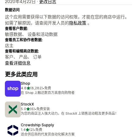
2020年4月22日 ·
更改日志
数据访问
这个应用需要获得以下数据的访问权限，才能在您的商店中运行。
如需了解原因，请查阅开发人员的
隐私政策
。
查看客户数据:
敏感数据、 设备和活动数据
查看员工和协作者数据:
店主
查看和编辑商店数据:
客户、 产品、 订单
查看详细信息
更多此类应用
Shop
星（满分 5 星）
4.8
(8,282)
•
免费
总共 8282 条评论
在 Shop 上触达数百万高意向购物者
StockX
星（满分 5 星）
5.0
(6)
•
免费安装
总共 6 条评论
为您的商店注入强大动力。在 StockX 上销售运动鞋及更多商品！
Crowdship Supply
星（满分 5 星）
1.4
(2)
•
免费
总共 2 条评论
适合供应商的代发货自动化解决方案