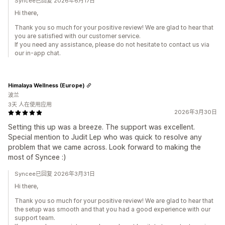
Syncee已回复 2026年6月17日
Hi there,
Thank you so much for your positive review! We are glad to hear that
you are satisfied with our customer service.
If you need any assistance, please do not hesitate to contact us via
our in-app chat.
Himalaya Wellness (Europe)
波兰
3天 人在使用应用
2026年3月30日
Setting this up was a breeze. The support was excellent.
Special mention to Judit Lep who was quick to resolve any
problem that we came across. Look forward to making the
most of Syncee :)
Syncee已回复 2026年3月31日
Hi there,
Thank you so much for your positive review! We are glad to hear that
the setup was smooth and that you had a good experience with our
support team.