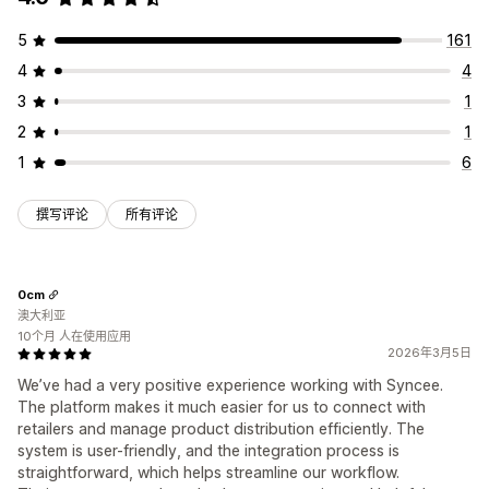
5
161
4
4
3
1
2
1
1
6
撰写评论
所有评论
0cm
澳大利亚
10个月 人在使用应用
2026年3月5日
We’ve had a very positive experience working with Syncee.
The platform makes it much easier for us to connect with
retailers and manage product distribution efficiently. The
system is user-friendly, and the integration process is
straightforward, which helps streamline our workflow.