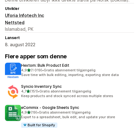
Utvikler
Uforia Infotech Inc
Nettsted
Islamabad, PK
Lansert
8. august 2022
Flere apper som denne
Hextom: Bulk Product Edit
av 5 stjerner
4,9
(1 019)
•
Gratis abonnement tilgjengelig
Totalt 1019 omtaler
Save time with bulk editing, importing, exporting store data
Syncio Inventory Sync
av 5 stjerner
4,7
(151)
•
Gratis abonnement tilgjengelig
Totalt 151 omtaler
Keep products and stock synced across multiple stores
eCommix ‑ Google Sheets Sync
av 5 stjerner
4,9
(19)
•
Gratis abonnement tilgjengelig
Totalt 19 omtaler
Export to a spreadsheet, bulk edit, and update your store
Built for Shopify