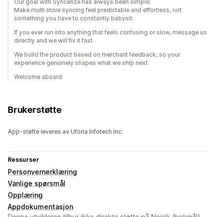
Our goal with Syncerize has always been simple;
Make multi store syncing feel predictable and effortless, not
something you have to constantly babysit.
If you ever run into anything that feels confusing or slow, message us
directly and we will fix it fast.
We build the product based on merchant feedback, so your
experience genuinely shapes what we ship next.
Welcome aboard
Brukerstøtte
App-støtte leveres av Uforia Infotech Inc.
Ressurser
Personvernerklæring
Vanlige spørsmål
Opplæring
Appdokumentasjon
Denne utvikleren tilbyr ikke direkte støtte på Norsk (bokmål).