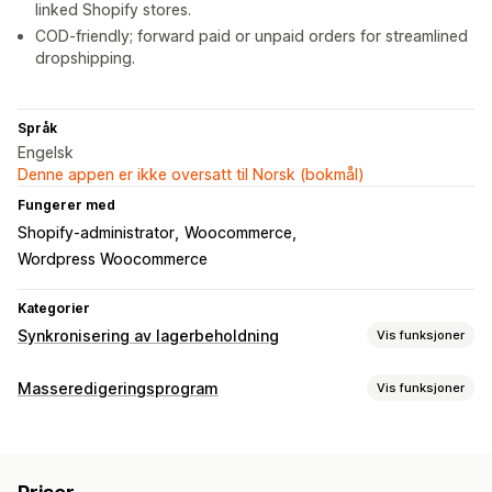
linked Shopify stores.
COD-friendly; forward paid or unpaid orders for streamlined
dropshipping.
Språk
Engelsk
Denne appen er ikke oversatt til Norsk (bokmål)
Fungerer med
Shopify-administrator
Woocommerce
Wordpress Woocommerce
Kategorier
Synkronisering av lagerbeholdning
Vis funksjoner
Synkroniseringstype
Masseredigeringsprogram
Vis funksjoner
Bestillinger
Priser
Produktinformasjon
Varianter
SKU-er
Redigerbare ressurser
Strekkoder
Multi-channel
Multibutikk
Automatisk
Produkter
Varianter
Bestillinger
Rabatter
Bilder
Priser
Manual
Multi
Sanntid
Tilpasset