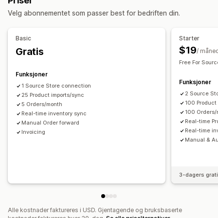
Priser
SKU og strekkoder
Tagger
Beskrivelser
Lagerbeholdning
Varsler og rapporter
Velg abonnementet som passer best for bedriften din.
Metafelter
Automatiserte varsler
Tilpassede varsler
Handlinger
Bestillingsoppdateringer
E-postvarsler
Feilrapporter
Basic
Starter
Massesletting
Datamigrering
Datasynkronisering
Dataimport og -eksport
Sanntidssynkronisering
$19
Gratis
/ måne
Masseredigering
Detaljerte logger
Free For Sourc
Funksjoner
Funksjoner
1 Source Store connection
2 Source St
25 Product imports/sync
100 Product 
5 Orders/month
100 Orders/
Real-time inventory sync
Real-time P
Manual Order forward
Real-time in
Invoicing
Manual & Au
3-dagers grat
Alle kostnader faktureres i USD. Gjentagende og bruksbaserte