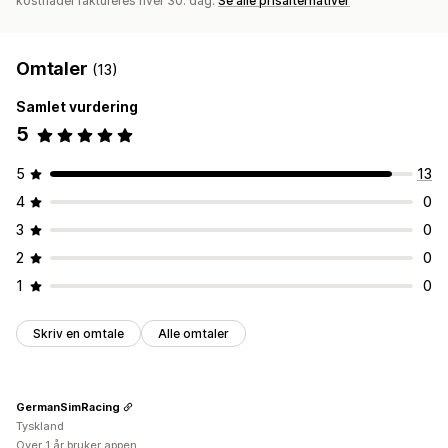
kostnader faktureres hver 30. dag.
Se alle prisalternativer
Omtaler
(13)
Samlet vurdering
5
5
13
4
0
3
0
2
0
1
0
Skriv en omtale
Alle omtaler
GermanSimRacing
Tyskland
Over 1 år bruker appen