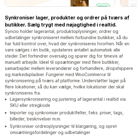
Synkroniser lager, produkter og ordrer på tværs af
butikker. Sælg trygt med nøjagtighed i realtid.
Syncio holder lagerantal, produktoplysninger, ordrer og
udbetalinger synkroniseret mellem forbundne butikker, så du
har fuld kontrol over, hvad der synkroniseres hvorhen. Når en
vare sælges i én butik, opdateres antallet automatisk alle
steder. Det forhindrer oversalg og sparer dig for timevis af
manuelt arbejde. Ideel til opsætninger med flere butikker,
samarbejder mellem leverandører og forhandlere, dropshippere
og markedspladser. Fungerer med WooCommerce til
synkronisering på tværs af platforme. Understøtter lager på
flere lokationer, så du kan vælge, hvilke lokationer der skal
synkroniseres fra.
Lagersynkronisering og justering af lagerantal i realtid via
SKU eller stregkode
Importer og synkroniser produktfelter, f.eks. priser, tags,
billeder, beskrivelser m.m.
Synkroniser ordreoplysninger til klargøring, og opret
omsætningsfordelinger og udbetalinger