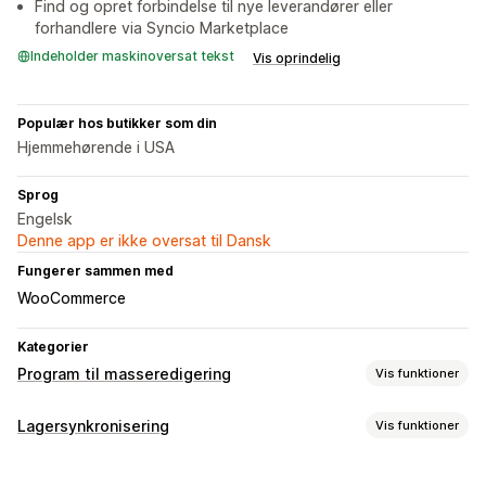
Find og opret forbindelse til nye leverandører eller
forhandlere via Syncio Marketplace
Indeholder maskinoversat tekst
Vis oprindelig
Populær hos butikker som din
Hjemmehørende i USA
Sprog
Engelsk
Denne app er ikke oversat til Dansk
Fungerer sammen med
WooCommerce
Kategorier
Program til masseredigering
Vis funktioner
Redigerbare ressourcer
Lagersynkronisering
Vis funktioner
Produkter
Varianter
Ordrer
Billeder
Priser
Synkroniseringstype
SKU og stregkoder
Tags
Beskrivelser
Lager
Metafelter