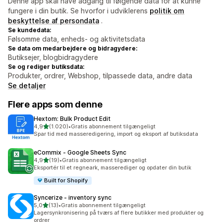
Denne app skal have adgang til følgende data for at kunne
fungere i din butik. Se hvorfor i udviklerens
politik om
beskyttelse af persondata
.
Se kundedata:
Følsomme data, enheds- og aktivitetsdata
Se data om medarbejdere og bidragydere:
Butiksejer, blogbidragydere
Se og rediger butiksdata:
Produkter, ordrer, Webshop, tilpassede data, andre data
Se detaljer
Flere apps som denne
Hextom: Bulk Product Edit
ud af 5 stjerner
4,9
(1.020)
•
Gratis abonnement tilgængeligt
1020 anmeldelser i alt
Spar tid med masseredigering, import og eksport af butiksdata
eCommix ‑ Google Sheets Sync
ud af 5 stjerner
4,9
(19)
•
Gratis abonnement tilgængeligt
19 anmeldelser i alt
Eksportér til et regneark, masserediger og opdater din butik
Built for Shopify
Syncerize ‑ inventory sync
ud af 5 stjerner
5,0
(13)
•
Gratis abonnement tilgængeligt
13 anmeldelser i alt
Lagersynkronisering på tværs af flere butikker med produkter og
ordrer