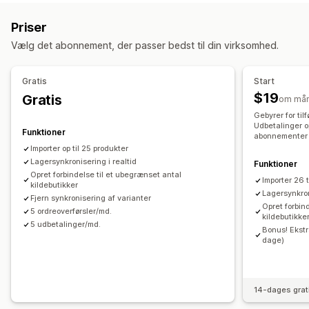
Ordrer
Priser
Produktdetaljer
Varianter
SKU’er
Handlinger
Priser
Stregkoder
Flere butikker
Automatisk
Masse
Realtid
Massesletning
Datamigrering
Datasynkronisering
Vælg det abonnement, der passer bedst til din virksomhed.
Notifikationer og rapporter
Masserediger
Ordreopdateringer
Dataimport og -eksport
Status i realtid
Gratis
Start
$19
Gratis
om må
Gebyrer for til
Udbetalinger o
Funktioner
abonnementer t
Importer op til 25 produkter
Lagersynkronisering i realtid
Funktioner
Opret forbindelse til et ubegrænset antal
Importer 26 
kildebutikker
Lagersynkron
Fjern synkronisering af varianter
Opret forbin
5 ordreoverførsler/md.
kildebutikke
5 udbetalinger/md.
Bonus! Ekstr
dage)
14-dages grat