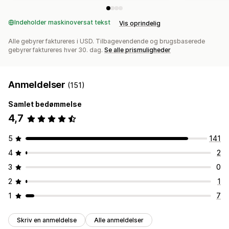
Indeholder maskinoversat tekst
Vis oprindelig
Alle gebyrer faktureres i USD. Tilbagevendende og brugsbaserede
gebyrer faktureres hver 30. dag.
Se alle prismuligheder
Anmeldelser
(151)
Samlet bedømmelse
4,7
5
141
4
2
3
0
2
1
1
7
Skriv en anmeldelse
Alle anmeldelser