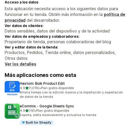
Acceso a los datos
Esta aplicación necesita acceso a los siguientes datos para
funcionar en tu tienda. Obtén más información en la
política de
privacidad
del desarrollador.
Ver datos de clientes:
Datos sensibles, datos del dispositivo y de la actividad
Ver datos de empleados y colaboradores:
Propietario de tienda, personas colaboradoras del blog
Ver y editar datos de la tienda:
Productos, Pedidos, Tienda online, datos personalizados,
Otros datos
Ver los detalles
Más aplicaciones como esta
Hextom: Bulk Product Edit
de 5 estrellas
4.9
(1,018)
•
Plan gratis disponible
1018 reseñas en total
Ahorra tiempo con la edición masiva y la importación y exportación
de datos de la tienda
eCommix ‑ Google Sheets Sync
de 5 estrellas
4.9
(19)
•
Plan gratis disponible
19 reseñas en total
Exporta, edita masivamente y actualiza tu tienda
Built for Shopify