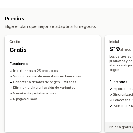
Tipos de sincronización
SKU y códigos de barras
Etiquetas
Descripciones
Pedidos
Precios
Detalles del producto
Variantes
SKU
Inventario
Metacampos
Precios
Códigos de barras
Múltiples tiendas
Automático
Masivo
Acciones
Elige el plan que mejor se adapte a tu negocio.
En tiempo real
Eliminación masiva
Migración de datos
Notificaciones e informes
Sincronización de datos
Edición masiva
Gratis
Inicial
Actualizaciones de pedidos
$19
Gratis
al mes
Importación y exportación de datos
Estado en tiempo real
Los cargos adi
productos y pa
Funciones
el sitio web pa
origen.
Importar hasta 25 productos
Sincronización de inventario en tiempo real
Funciones
Conectar a tiendas de origen ilimitadas
Eliminar la sincronización de variantes
Importar de 
5 envíos de pedidos al mes
Sincronizaci
5 pagos al mes
Conectar a t
¡Beneficio! 
Prueba gratis 