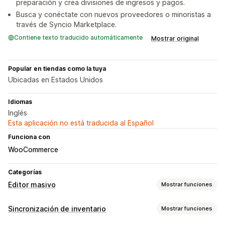
preparación y crea divisiones de ingresos y pagos.
Busca y conéctate con nuevos proveedores o minoristas a
través de Syncio Marketplace.
Contiene texto traducido automáticamente
Mostrar original
Popular en tiendas como la tuya
Ubicadas en Estados Unidos
Idiomas
Inglés
Esta aplicación no está traducida al Español
Funciona con
WooCommerce
Categorías
Editor masivo
Mostrar funciones
Recursos editables
Sincronización de inventario
Mostrar funciones
Productos
Variantes
Pedidos
Imágenes
Precios