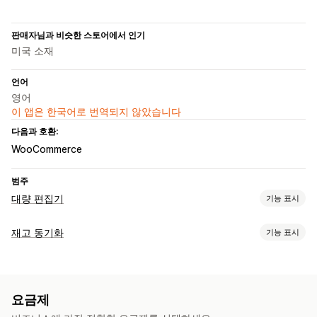
판매자님과 비슷한 스토어에서 인기
미국 소재
언어
영어
이 앱은 한국어로 번역되지 않았습니다
다음과 호환:
WooCommerce
범주
대량 편집기
기능 표시
편집 가능한 자원
재고 동기화
기능 표시
제품
이형 상품
주문
이미지
가격
동기화 유형
SKU(재고 관리 코드) 및 바코드
태그
설명
재고
메타 필드
주문
가격
제품 세부 정보
이형 상품
SKU
바코드
멀티스토어
조치
요금제
자동
대량
실시간
대량 삭제
데이터 마이그레이션
데이터 동기화
대량 편집