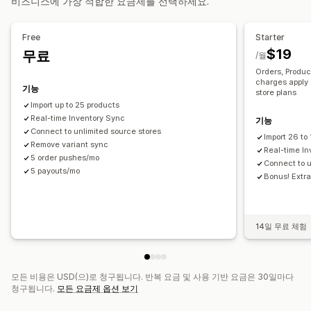
비즈니스에 가장 적합한 요금제를 선택하세요.
알림 및 보고서
주문 업데이트
데이터 가져오기 및 내보내기
실시간 상태
Free
Starter
$19
무료
/월
Orders, Produc
charges apply 
기능
store plans
Import up to 25 products
Real-time Inventory Sync
기능
Connect to unlimited source stores
Import 26 to
Remove variant sync
Real-time I
5 order pushes/mo
Connect to u
5 payouts/mo
Bonus! Extra 
14일 무료 체험
모든 비용은 USD(으)로 청구됩니다. 반복 요금 및 사용 기반 요금은 30일마다
청구됩니다.
모든 요금제 옵션 보기