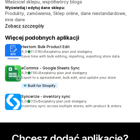
Właściciel sklepu, współtwórcy bloga
Wyświetlaj i edytuj dane sklepu:
Produkty, zamówienia, Sklep online, dane niestandardowe,
inne dane
Zobacz szczegóły
Więcej podobnych aplikacji
Hextom: Bulk Product Edit
na 5 gwiazdek
4,9
(1 018)
•
Bezpłatny plan jest dostępny
Łączna liczba recenzji: 1018
Save time with bulk editing, importing, exporting store data
eCommix ‑ Google Sheets Sync
na 5 gwiazdek
4,9
(19)
•
Bezpłatny plan jest dostępny
Łączna liczba recenzji: 19
Export to a spreadsheet, bulk edit, and update your store
Built for Shopify
Syncerize ‑ inventory sync
na 5 gwiazdek
5,0
(13)
•
Bezpłatny plan jest dostępny
Łączna liczba recenzji: 13
Inventory sync across multiple stores, with product & orders
Chcesz dodać aplikację?