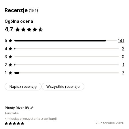
Recenzje
(151)
Ogólna ocena
4,7
5
141
4
2
3
0
2
1
1
7
Napisz recenzję
Wszystkie recenzje
Plenty River RV
Australia
4 miesiące korzystania z aplikacji
23 czerwiec 2026