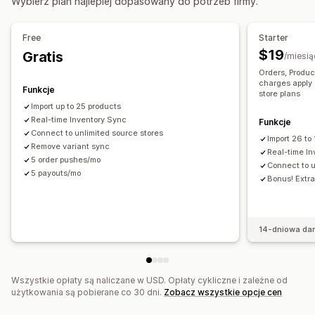
Wybierz plan najlepiej dopasowany do potrzeb firmy.
Automatyczna
Zbiorcza
Czas rzeczywisty
Synchronizacja danych
Edycja zbiorcza
Powiadomienia i raporty
Free
Starter
Aktualizacje zamówienia
Import i eksport danych
$19
Gratis
/miesią
Status w czasie rzeczywistym
Orders, Produc
charges apply 
Funkcje
store plans
Import up to 25 products
Real-time Inventory Sync
Funkcje
Connect to unlimited source stores
Import 26 to
Remove variant sync
Real-time I
5 order pushes/mo
Connect to u
5 payouts/mo
Bonus! Extra 
14-dniowa da
Wszystkie opłaty są naliczane w USD. Opłaty cykliczne i zależne od
użytkowania są pobierane co 30 dni.
Zobacz wszystkie opcje cen