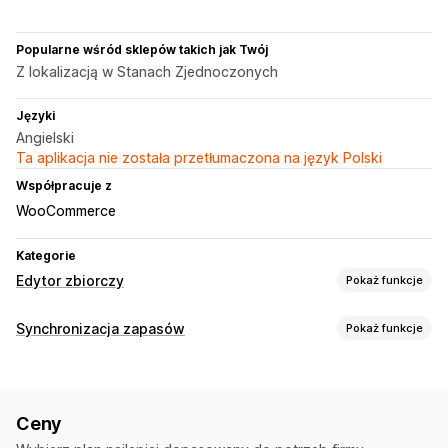
Popularne wśród sklepów takich jak Twój
Z lokalizacją w Stanach Zjednoczonych
Języki
Angielski
Ta aplikacja nie została przetłumaczona na język Polski
Współpracuje z
WooCommerce
Kategorie
Edytor zbiorczy
Pokaż funkcje
Edytowalne zasoby
Synchronizacja zapasów
Pokaż funkcje
Produkty
Warianty
Zamówienia
Obrazy
Ceny
Typ synchronizacji
SKU i kody kreskowe
Tagi
Opisy
Zapasy
Metapola
Zamówienia
Ceny
Szczegóły produktu
Warianty
Działania
Ceny
Jednostki SKU
Kody kreskowe
Wiele sklepów
Usuwanie zbiorcze
Migracja danych