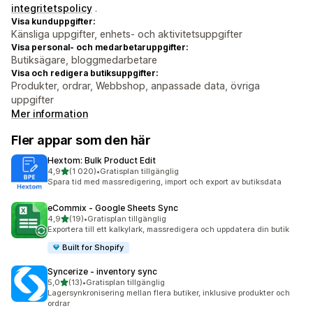
integritetspolicy
.
Visa kunduppgifter:
Känsliga uppgifter, enhets- och aktivitetsuppgifter
Visa personal- och medarbetaruppgifter:
Butiksägare, bloggmedarbetare
Visa och redigera butiksuppgifter:
Produkter, ordrar, Webbshop, anpassade data, övriga
uppgifter
Mer information
Fler appar som den här
Hextom: Bulk Product Edit
av 5 stjärnor
4,9
(1 020)
•
Gratisplan tillgänglig
1020 recensioner totalt
Spara tid med massredigering, import och export av butiksdata
eCommix ‑ Google Sheets Sync
av 5 stjärnor
4,9
(19)
•
Gratisplan tillgänglig
19 recensioner totalt
Exportera till ett kalkylark, massredigera och uppdatera din butik
Built for Shopify
Syncerize ‑ inventory sync
av 5 stjärnor
5,0
(13)
•
Gratisplan tillgänglig
13 recensioner totalt
Lagersynkronisering mellan flera butiker, inklusive produkter och
ordrar