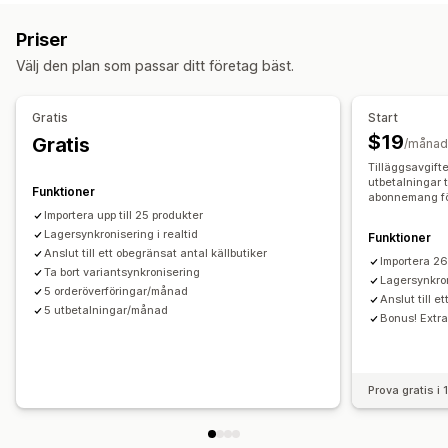
Ordrar
Priser
Produktinformation
Varianter
SKU:er
Beskrivningar
Lager
Metafält
Priser
Streckkoder
Flera butiker
Automatisk
Bulk
Realtid
Åtgärder
Välj den plan som passar ditt företag bäst.
Aviseringar och rapporter
Massradering
Migrering av data
Synkronisering av data
Orderuppdateringar
Dataimport och -export
Massredigerare
Gratis
Start
Synkronisering i realtid
$19
Gratis
/månad
Tilläggsavgifte
utbetalningar 
Funktioner
abonnemang för
Importera upp till 25 produkter
Lagersynkronisering i realtid
Funktioner
Anslut till ett obegränsat antal källbutiker
Importera 26
Ta bort variantsynkronisering
Lagersynkron
5 orderöverföringar/månad
Anslut till e
5 utbetalningar/månad
Bonus! Extra
Prova gratis i