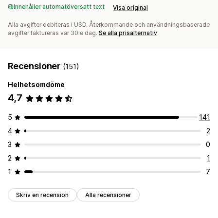
Innehåller automatöversatt text
Visa original
Alla avgifter debiteras i USD. Återkommande och användningsbaserade
avgifter faktureras var 30:e dag.
Se alla prisalternativ
Recensioner
(151)
Helhetsomdöme
4,7
5
141
4
2
3
0
2
1
1
7
Skriv en recension
Alla recensioner