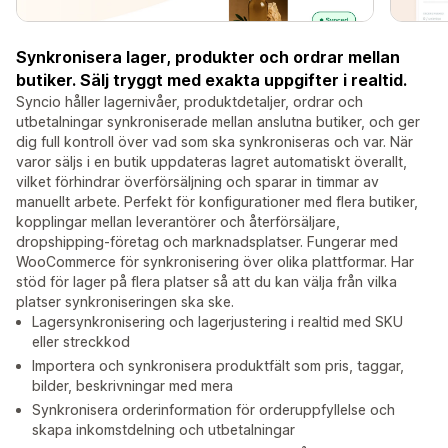
Synkronisera lager, produkter och ordrar mellan
butiker. Sälj tryggt med exakta uppgifter i realtid.
Syncio håller lagernivåer, produktdetaljer, ordrar och
utbetalningar synkroniserade mellan anslutna butiker, och ger
dig full kontroll över vad som ska synkroniseras och var. När
varor säljs i en butik uppdateras lagret automatiskt överallt,
vilket förhindrar överförsäljning och sparar in timmar av
manuellt arbete. Perfekt för konfigurationer med flera butiker,
kopplingar mellan leverantörer och återförsäljare,
dropshipping-företag och marknadsplatser. Fungerar med
WooCommerce för synkronisering över olika plattformar. Har
stöd för lager på flera platser så att du kan välja från vilka
platser synkroniseringen ska ske.
Lagersynkronisering och lagerjustering i realtid med SKU
eller streckkod
Importera och synkronisera produktfält som pris, taggar,
bilder, beskrivningar med mera
Synkronisera orderinformation för orderuppfyllelse och
skapa inkomstdelning och utbetalningar