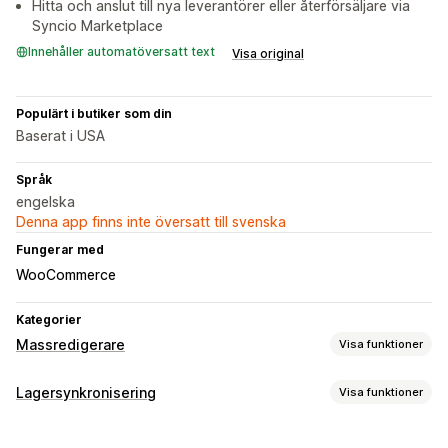
Hitta och anslut till nya leverantörer eller återförsäljare via
Syncio Marketplace
Innehåller automatöversatt text
Visa original
Populärt i butiker som din
Baserat i USA
Språk
engelska
Denna app finns inte översatt till svenska
Fungerar med
WooCommerce
Kategorier
Massredigerare
Visa funktioner
Redigerbara resurser
Lagersynkronisering
Visa funktioner
Produkter
Varianter
Ordrar
Bilder
Priser
Synkroniseringstyp
Lagerhållningsenheter och streckkoder
Taggar