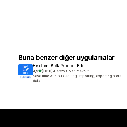
Buna benzer diğer uygulamalar
Hextom: Bulk Product Edit
5 yıldız üzerinden
4,9
(1.018)
•
Ücretsiz plan mevcut
toplam 1018 değerlendirme
Save time with bulk editing, importing, exporting store
data