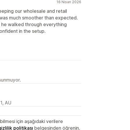
16 Nisan 2026
eeping our wholesale and retail
s was much smoother than expected.
ll he walked through everything
nfident in the setup.
 sunmuyor.
1, AU
lmesi için aşağıdaki verilere
gizlilik politikası
belgesinden öğrenin.