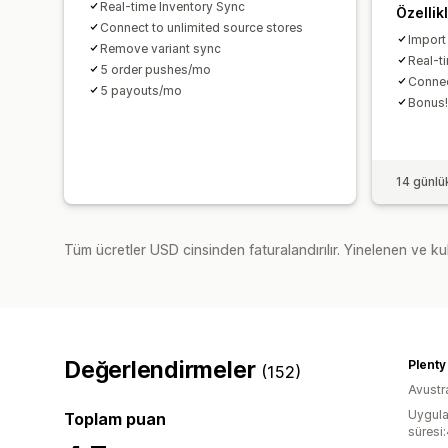
Real-time Inventory Sync
Özellik
Connect to unlimited source stores
Import
Remove variant sync
Real-t
5 order pushes/mo
Connec
5 payouts/mo
Bonus! 
14 günlü
Tüm ücretler USD cinsinden faturalandırılır. Yinelenen ve kul
Değerlendirmeler
Plenty
(152)
Avustr
Uygula
Toplam puan
süresi