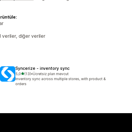
örüntüle:
ar
veriler, diğer veriler
Syncerize ‑ inventory sync
5 yıldız üzerinden
5,0
(13)
•
Ücretsiz plan mevcut
toplam 13 değerlendirme
Inventory sync across multiple stores, with product &
orders