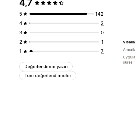
4,7
5
142
4
2
3
0
2
1
Amerika
1
7
Uygula
süresi
Değerlendirme yazın
Tüm değerlendirmeler