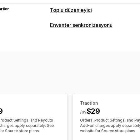
riler
Toplu düzenleyici
Düzenlenebilir kaynaklar
Envanter senkronizasyonu
Ürünler
Varyasyonlar
Siparişler
Görs
Senkronizasyon türü
Etiketler
Açıklamalar
Envanter
Meta
Siparişler
Fiyatlar
Ürün ayrıntıları
Va
Eylemler
Çoklu mağaza
Otomatik
Toplu
Gerç
Toplu silme
Veri geçişi
Veri senkron
Bildirimler ve raporlar
Sipariş güncellemeleri
İçe ve dışa ve
Traction
9
$29
/ay
Product Settings, and Payouts
Orders, Product Settings, and Pa
harges apply separately. See
Add-on charges apply separatel
for Source store plans
website for Source store plans