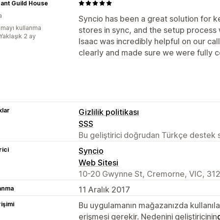
ant Guild House
a
Syncio has been a great solution for k
mayı kullanma
stores in sync, and the setup proces
Yaklaşık 2 ay
Isaac was incredibly helpful on our ca
clearly and made sure we were fully co
lar
Gizlilik politikası
SSS
Bu geliştirici doğrudan Türkçe destek
rici
Syncio
Web Sitesi
10-20 Gwynne St, Cremorne, VIC, 312
lanma
11 Aralık 2017
rişimi
Bu uygulamanın mağazanızda kullanılabi
erişmesi gerekir. Nedenini geliştiricinin