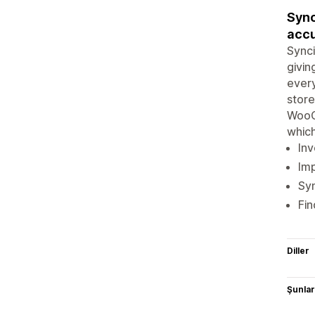
Sync
accu
Synci
givin
every
store
WooCo
which
Inv
Imp
Syn
Fin
Diller
Şunlarl