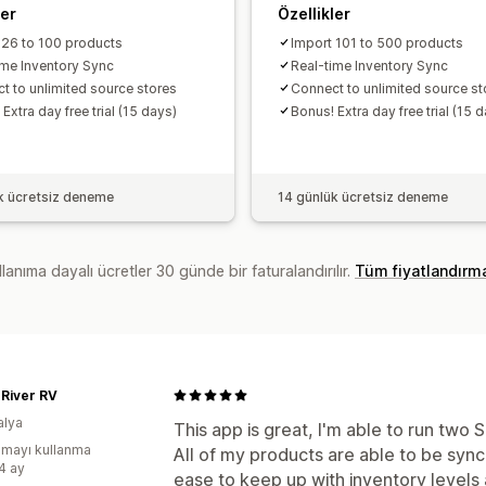
ler
Özellikler
 26 to 100 products
Import 101 to 500 products
ime Inventory Sync
Real-time Inventory Sync
t to unlimited source stores
Connect to unlimited source st
Extra day free trial (15 days)
Bonus! Extra day free trial (15 
k ücretsiz deneme
14 günlük ücretsiz deneme
lanıma dayalı ücretler 30 günde bir faturalandırılır.
Tüm fiyatlandırm
 River RV
alya
This app is great, I'm able to run two 
mayı kullanma
All of my products are able to be syn
:4 ay
ease to keep up with inventory levels