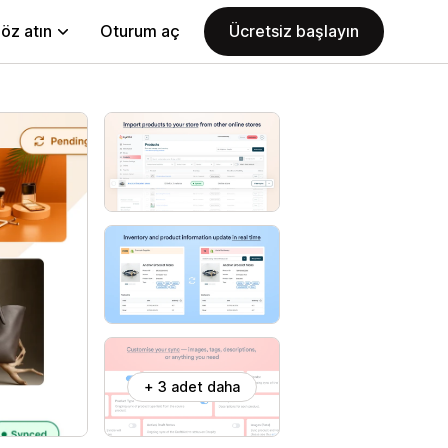
öz atın
Oturum aç
Ücretsiz başlayın
+ 3 adet daha