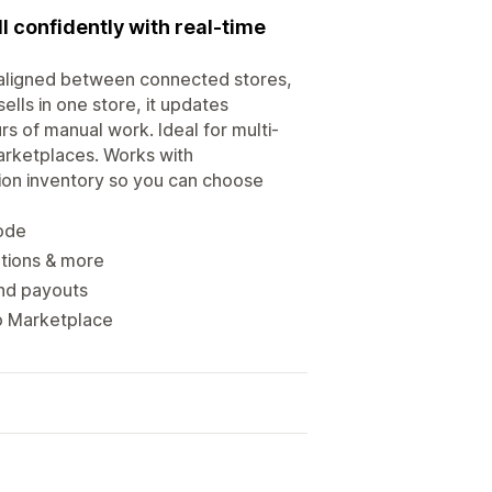
l confidently with real-time
s aligned between connected stores,
ells in one store, it updates
s of manual work. Ideal for multi-
marketplaces. Works with
ion inventory so you can choose
code
ptions & more
and payouts
io Marketplace