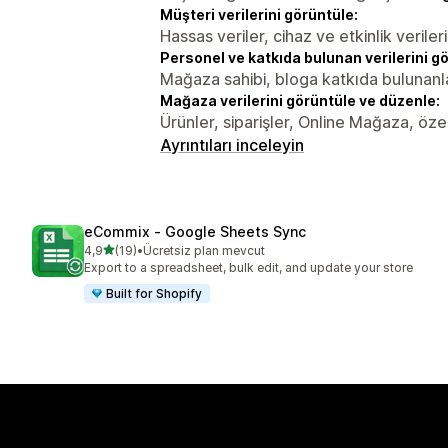
Müşteri verilerini görüntüle:
Hassas veriler, cihaz ve etkinlik verileri
Personel ve katkıda bulunan verilerini g
Mağaza sahibi, bloga katkıda bulunanl
Mağaza verilerini görüntüle ve düzenle:
Ürünler, siparişler, Online Mağaza, özel 
Ayrıntıları inceleyin
eCommix ‑ Google Sheets Sync
5 yıldız üzerinden
4,9
(19)
•
Ücretsiz plan mevcut
toplam 19 değerlendirme
Export to a spreadsheet, bulk edit, and update your store
Built for Shopify