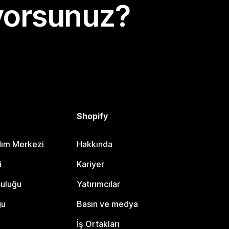
yorsunuz?
Shopify
dım Merkezi
Hakkında
i
Kariyer
luluğu
Yatırımcılar
gu
Basın ve medya
İş Ortakları