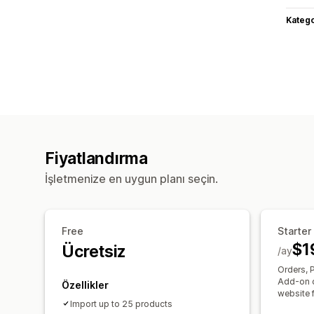
Katego
Fiyatlandırma
İşletmenize en uygun planı seçin.
Free
Starter
$1
Ücretsiz
/ay
Orders, 
Add-on c
Özellikler
website 
Import up to 25 products