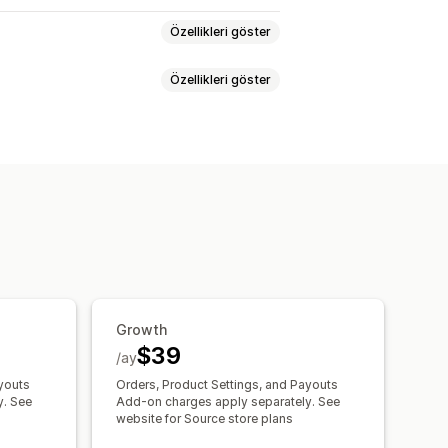
Özellikleri göster
Özellikleri göster
eller
Fiyatlar
SKU ve barkodlar
 alanlar
ryasyonlar
SKU’lar
Barkodlar
ek zamanlı
izasyonu
Toplu düzenleme
ri aktarma
Gerçek zamanlı durum
Growth
$39
/ay
youts
Orders, Product Settings, and Payouts
y. See
Add-on charges apply separately. See
website for Source store plans