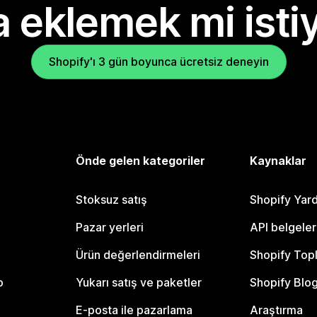
 eklemek mi isti
Shopify'ı 3 gün boyunca ücretsiz deneyin
Önde gelen kategoriler
Kaynaklar
Stoksuz satış
Shopify Yar
Pazar yerleri
API belgeler
Ürün değerlendirmeleri
Shopify Top
o
Yukarı satış ve paketler
Shopify Blo
E-posta ile pazarlama
Araştırma