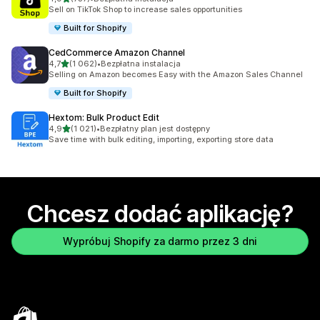
Łączna liczba recenzji: 737
Sell on TikTok Shop to increase sales opportunities
Built for Shopify
CedCommerce Amazon Channel
na 5 gwiazdek
4,7
(1 062)
•
Bezpłatna instalacja
Łączna liczba recenzji: 1062
Selling on Amazon becomes Easy with the Amazon Sales Channel
Built for Shopify
Hextom: Bulk Product Edit
na 5 gwiazdek
4,9
(1 021)
•
Bezpłatny plan jest dostępny
Łączna liczba recenzji: 1021
Save time with bulk editing, importing, exporting store data
Chcesz dodać aplikację?
Wypróbuj Shopify za darmo przez 3 dni