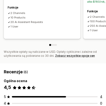
albo $180/rok,
Powiadomienia o niskiej dostępności produktu
Funkcje
Import i eksport danych
Wskaźniki dotyczące wydajności
Funkcje
2 Channels
2 Channels
Status w czasie rzeczywistym
Szczegółowe dzienniki
10 Products
100 Product
20 Ai Assistant Requests
250 Ai Assi
1 User
1 User
Wszystkie opłaty są naliczane w USD. Opłaty cykliczne i zależne od
użytkowania są pobierane co 30 dni.
Zobacz wszystkie opcje cen
Recenzje
(6)
Ogólna ocena
4,5
5
4
4
0