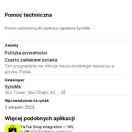
Pomoc techniczna
Pomoc techniczną dla aplikacji zapewnia SyncMe.
Zasoby
Polityka prywatności
Często zadawane pytania
Ten programista nie oferuje bezpośredniego wsparcia w
języku: Polski.
Deweloper
SyncMe
Sky Tower, Abu Dhabi, AZ, ., AE
Wprowadzenie na rynek
2 sierpień 2024
Więcej podobnych aplikacji
TikTok Shop Integration — SPL
na 5 gwiazdek
4,9
(737)
•
Bezpłatna instalacja