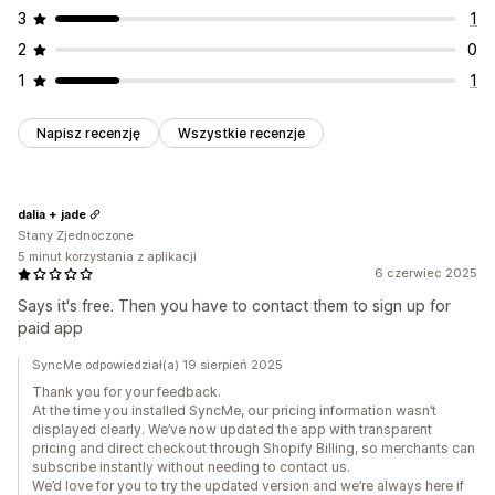
3
1
2
0
1
1
Napisz recenzję
Wszystkie recenzje
dalia + jade
Stany Zjednoczone
5 minut korzystania z aplikacji
6 czerwiec 2025
Says it's free. Then you have to contact them to sign up for
paid app
SyncMe odpowiedział(a) 19 sierpień 2025
Thank you for your feedback.
At the time you installed SyncMe, our pricing information wasn’t
displayed clearly. We’ve now updated the app with transparent
pricing and direct checkout through Shopify Billing, so merchants can
subscribe instantly without needing to contact us.
We’d love for you to try the updated version and we’re always here if