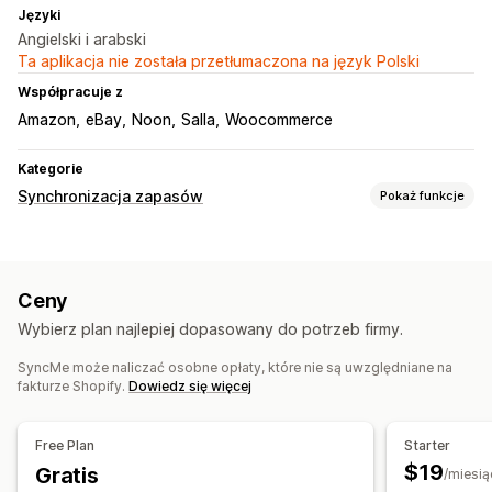
Języki
Angielski i arabski
Ta aplikacja nie została przetłumaczona na język Polski
Współpracuje z
Amazon
eBay
Noon
Salla
Woocommerce
Kategorie
Synchronizacja zapasów
Pokaż funkcje
Typ synchronizacji
Zamówienia
Ceny
Szczegóły produktu
Warianty
Ceny
Jednostki SKU
Wiele kanałów
Wiele sklepów
Wybierz plan najlepiej dopasowany do potrzeb firmy.
Automatyczna
Zbiorcza
Czas rzeczywisty
Niestandardowe
SyncMe może naliczać osobne opłaty, które nie są uwzględniane na
fakturze Shopify.
Dowiedz się więcej
Powiadomienia i raporty
Zautomatyzowane alerty
Niestandardowe powiadomienia
Free Plan
Starter
Aktualizacje zamówienia
Alerty e-mail
Raporty o błędach
$19
Gratis
/miesią
Raporty archiwalne
Alerty dotyczące zapasów