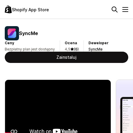
Shopify App Store
SyncMe
Ceny
Ocena
Deweloper
Bezpłatny plan jest dostępny
4,5
(6)
SyncMe
Zainstaluj