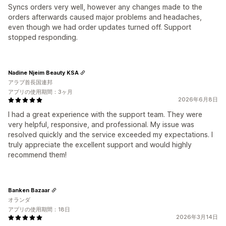
Syncs orders very well, however any changes made to the
orders afterwards caused major problems and headaches,
even though we had order updates turned off. Support
stopped responding.
Nadine Njeim Beauty KSA
アラブ首長国連邦
アプリの使用期間：3ヶ月
2026年6月8日
I had a great experience with the support team. They were
very helpful, responsive, and professional. My issue was
resolved quickly and the service exceeded my expectations. I
truly appreciate the excellent support and would highly
recommend them!
Banken Bazaar
オランダ
アプリの使用期間：18日
2026年3月14日