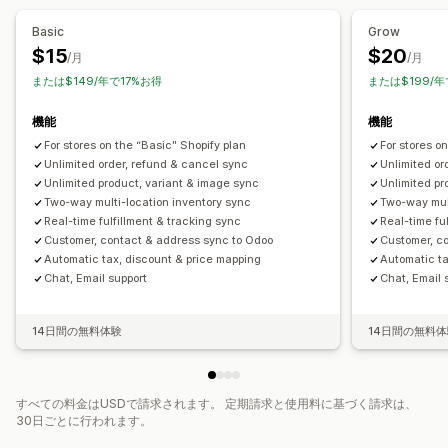
Basic
Grow
$15
$20
/月
/月
または$149/年で17%お得
または$199/年
機能
機能
For stores on the “Basic" Shopify plan
For stores o
Unlimited order, refund & cancel sync
Unlimited or
Unlimited product, variant & image sync
Unlimited pr
Two-way multi-location inventory sync
Two-way mult
Real-time fulfillment & tracking sync
Real-time fu
Customer, contact & address sync to Odoo
Customer, c
Automatic tax, discount & price mapping
Automatic ta
Chat, Email support
Chat, Email 
14日間の無料体験
14日間の無料
すべての料金はUSDで請求されます。 定期請求と使用料に基づく請求は、
30日ごとに行われます。