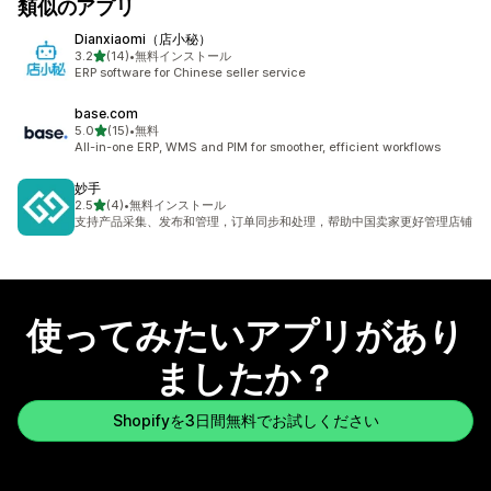
類似のアプリ
Dianxiaomi（店小秘）
5つ星中
3.2
(14)
•
無料インストール
合計レビュー数：14件
ERP software for Chinese seller service
base.com
5つ星中
5.0
(15)
•
無料
合計レビュー数：15件
All-in-one ERP, WMS and PIM for smoother, efficient workflows
妙手
5つ星中
2.5
(4)
•
無料インストール
合計レビュー数：4件
支持产品采集、发布和管理，订单同步和处理，帮助中国卖家更好管理店铺
使ってみたいアプリがあり
ましたか？
Shopifyを3日間無料でお試しください