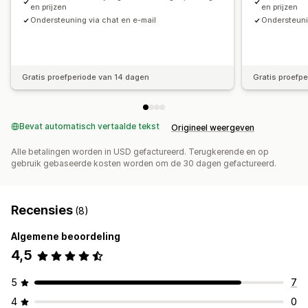
en prijzen
en prijzen
Ondersteuning via chat en e-mail
Ondersteuni
Gratis proefperiode van 14 dagen
Gratis proefp
Bevat automatisch vertaalde tekst
Origineel weergeven
Alle betalingen worden in USD gefactureerd. Terugkerende en op
gebruik gebaseerde kosten worden om de 30 dagen gefactureerd.
Recensies
(8)
Algemene beoordeling
4,5
5
7
4
0