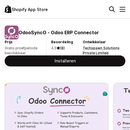
Shopify App Store
OdooSyncO ‑ Odoo ERP Connector
Prijs
Beoordeling
Ontwikkelaar
Gratis proefperiode
4,5
(8)
Techspawn Solutions
beschikbaar
Private Limited
Installeren