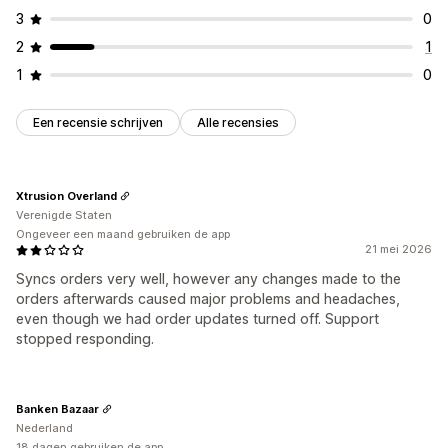
3
0
2
1
1
0
Een recensie schrijven
Alle recensies
Xtrusion Overland
Verenigde Staten
Ongeveer een maand gebruiken de app
21 mei 2026
Syncs orders very well, however any changes made to the
orders afterwards caused major problems and headaches,
even though we had order updates turned off. Support
stopped responding.
Banken Bazaar
Nederland
18 dagen gebruiken de app