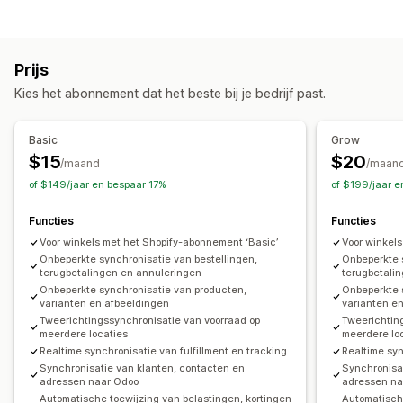
Verwerking van bestellingen
Bezorgbeheer
Batchverwerking
Prijs
Synchronisatie van bestellingen
Kies het abonnement dat het beste bij je bedrijf past.
Voorraadbeheer
Synchronisatie in realtime
Basic
Grow
$15
$20
/maand
/maan
of $149/jaar en bespaar 17%
of $199/jaar e
Functies
Functies
Voor winkels met het Shopify-abonnement ‘Basic’
Voor winkel
Onbeperkte synchronisatie van bestellingen,
Onbeperkte 
terugbetalingen en annuleringen
terugbetali
Onbeperkte synchronisatie van producten,
Onbeperkte 
varianten en afbeeldingen
varianten e
Tweerichtingssynchronisatie van voorraad op
Tweerichtin
meerdere locaties
meerdere lo
Realtime synchronisatie van fulfillment en tracking
Realtime syn
Synchronisatie van klanten, contacten en
Synchronisa
adressen naar Odoo
adressen na
Automatische toewijzing van belastingen, kortingen
Automatische