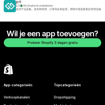
妙手
van 5 sterren
2,5
(4)
•
Gratis te installeren
4 recensies in totaal
支持产品采集、发布和管理，订单同步和处理，帮助中国卖家更好管理店铺
Wil je een app toevoegen?
Probeer Shopify 3 dagen gratis
App-categorieën
Topcategorieën
Verkoopkanalen
Dropshipping