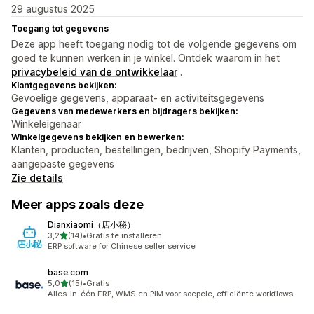
29 augustus 2025
Toegang tot gegevens
Deze app heeft toegang nodig tot de volgende gegevens om
goed te kunnen werken in je winkel. Ontdek waarom in het
privacybeleid van de ontwikkelaar
.
Klantgegevens bekijken:
Gevoelige gegevens, apparaat- en activiteitsgegevens
Gegevens van medewerkers en bijdragers bekijken:
Winkeleigenaar
Winkelgegevens bekijken en bewerken:
Klanten, producten, bestellingen, bedrijven, Shopify Payments,
aangepaste gegevens
Zie details
Meer apps zoals deze
Dianxiaomi（店小秘）
van 5 sterren
3,2
(14)
•
Gratis te installeren
14 recensies in totaal
ERP software for Chinese seller service
base.com
van 5 sterren
5,0
(15)
•
Gratis
15 recensies in totaal
Alles-in-één ERP, WMS en PIM voor soepele, efficiënte workflows