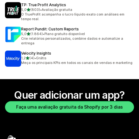
TP: True Profit Analytics
de 5 estrelas
5,0
(803)
•
Avaliação gratuita
803 avaliações ao todo
O TrueProfit acompanha o lucro líquido exato com análises em
tempo real.
Report Pundit: Custom Reports
de 5 estrelas
5,0
(1.864)
•
Plano gratuito disponível
1864 avaliações ao todo
Crie relatórios personalizados, combine dados e automatize a
entrega
Velocity Insights
de 5 estrelas
1,2
(4)
•
Grátis
4 avaliações ao todo
Meça os principais KPIs em todos os canais de vendas e marketing
Quer adicionar um app?
Faça uma avaliação gratuita da Shopify por 3 dias