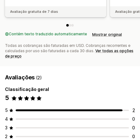
Avaliação gratuita de 7 dias
Avaliação grat
Contém texto traduzido automaticamente
Mostrar original
Todas as cobranças são faturadas em USD. Cobranças recorrentes e
calculadas por uso são faturadas a cada 30 dias.
Ver todas as opções
de preço
Avaliações
(2)
Classificação geral
5
5
2
4
0
3
0
2
0