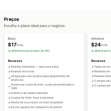
Acompanhamento em tempo real
Relatórios financeiros
Acompanhamento de atividade
Receita e saldo
Vendas e reembolsos
Valor do tempo de vida (LTV, na sigla em inglês)
Preços
Tributo sobre vendas
Acompanhamento de despesas
Análise de coorte
Escolha o plano ideal para o negócio.
Devoluções e trocas
Acompanhamento de CPV
Marketing e vendas
Painel de controle de desempenho
Atribuição de marketing
ROAS
Insights de lucro
Basic
Advance
Operações financeiras
Acompanhamento de compra
$17
$24
/mês
/mês
Deduções tributárias
ou $186/ano (economia de 9%)
ou $264/ano (
Elementos visuais e relatórios
Sincronização de dados automática
Painel de controle de análises
Relatórios personalizados
Recursos
Recursos
Resumo de vendas diárias
Detalhes dos pedidos
Exportação de dados
Análise histórica
Previsão
Pedidos ilimitados — sem taxa extra
Todos os rec
Transações
Clientes
Estoque e produtos
Análise de lucros
Relatório de
Integração com as principais plataformas de
Pedidos ilim
Mapeamento de tributos sobre vendas
anúncios
2 meses de p
Histórico de dados importados
Gerenciar custo de item, custo personalizado e
2 contas por
CMV
Histórico de dados ilimitado
Custos de frete: fixos e por peso
Alerta de lucro bruto no nível do pedido
Excluir gastos de campanha do painel