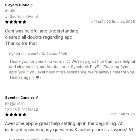
Slayers Globe
อินเดีย
4 เดือน ในการใช้แอป
แก้ไขเมื่อ 22 มิถุนายน 2025
Cam was helpful and understanding.
cleared all doubts regarding app.
Thanks for that
Synctrack ตอบแล้ว 10 มีนาคม 2025
Thank you for your kind words! 😊 We're so glad that Cam was helpful
and cleared all your doubts about Synctrack PayPal Tracking Sync
app! 🚀💙 If you ever need more assistance, we're always here for you.
Thanks again! ❤️✨
Scentini Candles
สหรัฐอเมริกา
10 นาที ในการใช้แอป
2 มีนาคม 2025
Awesome app & great help setting up in the beginning. At
midnight answering my questions & making sure it all works! A1