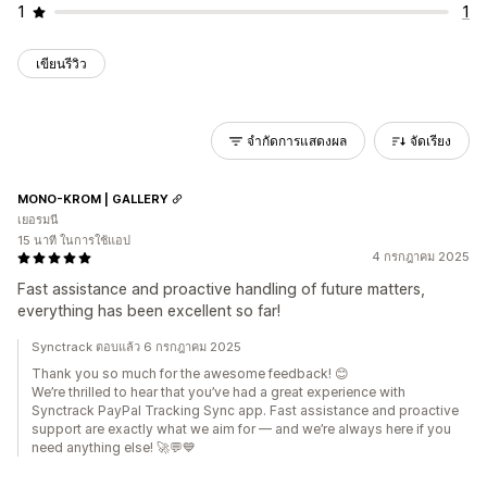
1
1
เขียนรีวิว
จำกัดการแสดงผล
จัดเรียง
MONO-KROM | GALLERY
เยอรมนี
15 นาที ในการใช้แอป
4 กรกฎาคม 2025
Fast assistance and proactive handling of future matters,
everything has been excellent so far!
Synctrack ตอบแล้ว 6 กรกฎาคม 2025
Thank you so much for the awesome feedback! 😊
We’re thrilled to hear that you’ve had a great experience with
Synctrack PayPal Tracking Sync app. Fast assistance and proactive
support are exactly what we aim for — and we’re always here if you
need anything else! 🚀💬💙