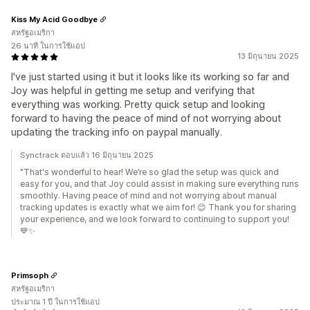
Kiss My Acid Goodbye
สหรัฐอเมริกา
26 นาที ในการใช้แอป
13 มิถุนายน 2025
I've just started using it but it looks like its working so far and
Joy was helpful in getting me setup and verifying that
everything was working. Pretty quick setup and looking
forward to having the peace of mind of not worrying about
updating the tracking info on paypal manually.
Synctrack ตอบแล้ว 16 มิถุนายน 2025
"That's wonderful to hear! We’re so glad the setup was quick and
easy for you, and that Joy could assist in making sure everything runs
smoothly. Having peace of mind and not worrying about manual
tracking updates is exactly what we aim for! 😊 Thank you for sharing
your experience, and we look forward to continuing to support you!
💙✨
Primsoph
สหรัฐอเมริกา
ประมาณ 1 ปี ในการใช้แอป