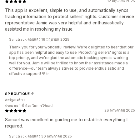
12 มิถุนายน 2025
This app is excellent, simple to use, and automatically syncs
tracking information to protect sellers' rights. Customer service
representative Jamie was very helpful and enthusiastically
assisted me in resolving my issue.
Synctrack ตอบแล้ว 16 มิถุนายน 2025
Thank you for your wonderful review! We're delighted to hear that our
app has been helpful and easy to use. Protecting sellers' rights is a
top priority, and we're glad the automatic tracking sync is working
well for you. Jamie will be thrilled to know their assistance made a
difference—our team always strives to provide enthusiastic and
effective support! 💙✨
SP BOUTIQUE
สหรัฐอเมริกา
ประมาณ 1 ชั่วโมง ในการใช้แอป
28 พฤษภาคม 2025
Samuel was excellent in guiding me to establish everything I
required.
Synctrack ตอบแล้ว 30 พฤษภาคม 2025