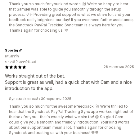
Thank you so much for your kind words! 🙌 We’re so happy to hear
that Samuel was able to guide you smoothly through the setup
process. 💡✨ Providing great support is what we strive for, and your
feedback really brightens our day! If you ever need further assistance,
the Synctrack PayPal Tracking Sync team is always here for you.
Thanks again for choosing us! 💙
Sportiq
เดนมาร์ก
9 นาที ในการใช้แอป
28 พฤษภาคม 2025
Works straight out of the bat.
Support is great as well, had a quick chat with Cam and a nice
introduction to the app.
Synctrack ตอบแล้ว 30 พฤษภาคม 2025
Thank you so much for the awesome feedback! 🚀 We're thrilled to
hear that the Synctrack PayPal Tracking Sync app worked right out of
the box for you – that's exactly what we aim for! 😊 So glad Cam
could give you a smooth and friendly introduction. Your kind words
about our support team mean a lot. Thanks again for choosing
Synctrack and trusting us with your business! 💙💬