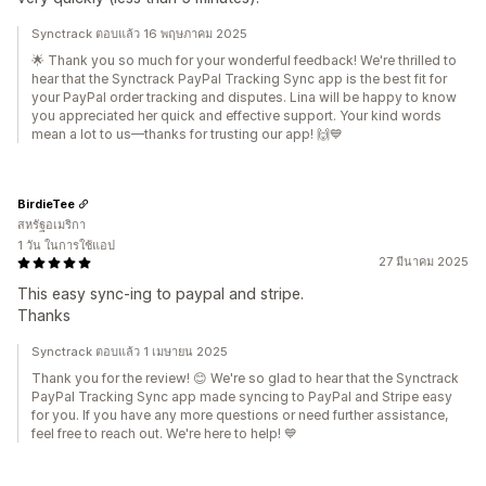
Synctrack ตอบแล้ว 16 พฤษภาคม 2025
🌟 Thank you so much for your wonderful feedback! We're thrilled to
hear that the Synctrack PayPal Tracking Sync app is the best fit for
your PayPal order tracking and disputes. Lina will be happy to know
you appreciated her quick and effective support. Your kind words
mean a lot to us—thanks for trusting our app! 🙌💙
BirdieTee
สหรัฐอเมริกา
1 วัน ในการใช้แอป
27 มีนาคม 2025
This easy sync-ing to paypal and stripe.
Thanks
Synctrack ตอบแล้ว 1 เมษายน 2025
Thank you for the review! 😊 We're so glad to hear that the Synctrack
PayPal Tracking Sync app made syncing to PayPal and Stripe easy
for you. If you have any more questions or need further assistance,
feel free to reach out. We're here to help! 💙