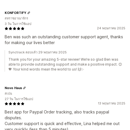
KONFORTIFY
สหราชอาณาจักร
3 วัน ในการใช้แอป
24 พฤษภาคม 2025
Ben was such an outstanding customer support agent, thanks
for making our lives better
Synctrack ตอบแล้ว 29 พฤษภาคม 2025
Thank you for your amazing 5-star review! We’re so glad Ben was
able to provide outstanding support and make a positive impact. 😊
💖 Your kind words mean the world to us! 🙌✨
Novo Haus
สเปน
27 วัน ในการใช้แอป
13 พฤษภาคม 2025
Best app for Paypal Order tracking, also tracks paypal
disputes.
Customer support is quick and effective, Lina helped me out
very quickly (less than 5 minutes).