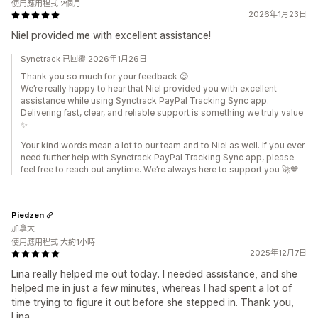
使用應用程式 2個月
2026年1月23日
Niel provided me with excellent assistance!
Synctrack 已回覆 2026年1月26日
Thank you so much for your feedback 😊
We’re really happy to hear that Niel provided you with excellent
assistance while using Synctrack PayPal Tracking Sync app.
Delivering fast, clear, and reliable support is something we truly value
✨
Your kind words mean a lot to our team and to Niel as well. If you ever
need further help with Synctrack PayPal Tracking Sync app, please
feel free to reach out anytime. We’re always here to support you 🚀💙
Piedzen
加拿大
使用應用程式 大約1小時
2025年12月7日
Lina really helped me out today. I needed assistance, and she
helped me in just a few minutes, whereas I had spent a lot of
time trying to figure it out before she stepped in. Thank you,
Lina.