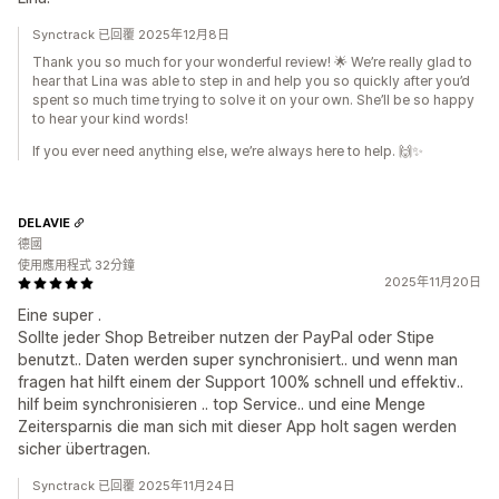
Synctrack 已回覆 2025年12月8日
Thank you so much for your wonderful review! 🌟 We’re really glad to
hear that Lina was able to step in and help you so quickly after you’d
spent so much time trying to solve it on your own. She’ll be so happy
to hear your kind words!
If you ever need anything else, we’re always here to help. 🙌✨
DELAVIE
德國
使用應用程式 32分鐘
2025年11月20日
Eine super .
Sollte jeder Shop Betreiber nutzen der PayPal oder Stipe
benutzt.. Daten werden super synchronisiert.. und wenn man
fragen hat hilft einem der Support 100% schnell und effektiv..
hilf beim synchronisieren .. top Service.. und eine Menge
Zeitersparnis die man sich mit dieser App holt sagen werden
sicher übertragen.
Synctrack 已回覆 2025年11月24日