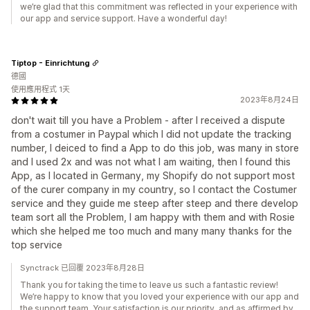
we’re glad that this commitment was reflected in your experience with
our app and service support. Have a wonderful day!
Tiptop - Einrichtung
德國
使用應用程式 1天
2023年8月24日
don't wait till you have a Problem - after I received a dispute
from a costumer in Paypal which I did not update the tracking
number, I deiced to find a App to do this job, was many in store
and I used 2x and was not what I am waiting, then I found this
App, as I located in Germany, my Shopify do not support most
of the curer company in my country, so I contact the Costumer
service and they guide me steep after steep and there develop
team sort all the Problem, I am happy with them and with Rosie
which she helped me too much and many many thanks for the
top service
Synctrack 已回覆 2023年8月28日
Thank you for taking the time to leave us such a fantastic review!
We’re happy to know that you loved your experience with our app and
the support team. Your satisfaction is our priority, and as affirmed by