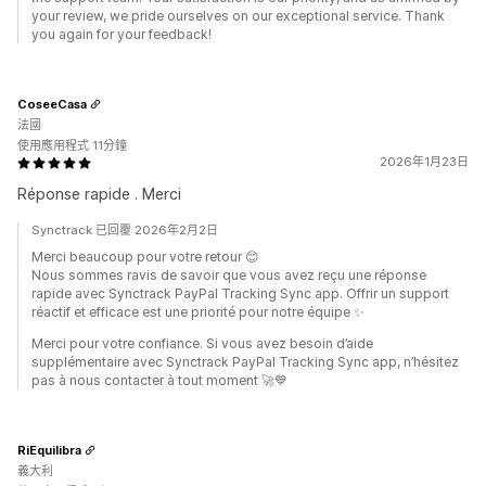
your review, we pride ourselves on our exceptional service. Thank
you again for your feedback!
CoseeCasa
法國
使用應用程式 11分鐘
2026年1月23日
Réponse rapide . Merci
Synctrack 已回覆 2026年2月2日
Merci beaucoup pour votre retour 😊
Nous sommes ravis de savoir que vous avez reçu une réponse
rapide avec Synctrack PayPal Tracking Sync app. Offrir un support
réactif et efficace est une priorité pour notre équipe ✨
Merci pour votre confiance. Si vous avez besoin d’aide
supplémentaire avec Synctrack PayPal Tracking Sync app, n’hésitez
pas à nous contacter à tout moment 🚀💙
RiEquilibra
義大利