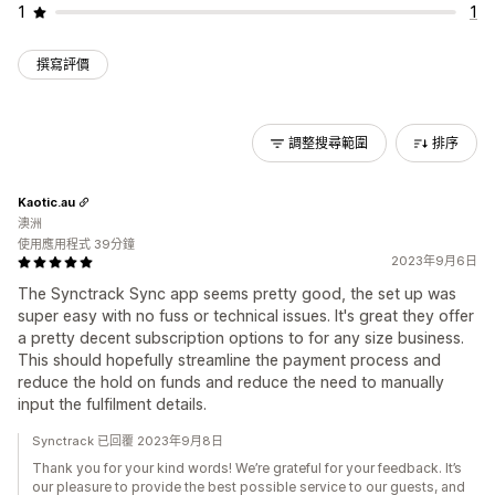
1
1
撰寫評價
調整搜尋範圍
排序
Kaotic.au
澳洲
使用應用程式 39分鐘
2023年9月6日
The Synctrack Sync app seems pretty good, the set up was
super easy with no fuss or technical issues. It's great they offer
a pretty decent subscription options to for any size business.
This should hopefully streamline the payment process and
reduce the hold on funds and reduce the need to manually
input the fulfilment details.
Synctrack 已回覆 2023年9月8日
Thank you for your kind words! We’re grateful for your feedback. It’s
our pleasure to provide the best possible service to our guests, and