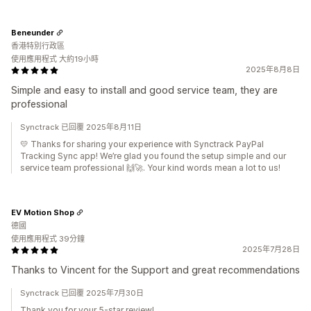
Beneunder
香港特別行政區
使用應用程式 大約19小時
2025年8月8日
Simple and easy to install and good service team, they are
professional
Synctrack 已回覆 2025年8月11日
💛 Thanks for sharing your experience with Synctrack PayPal
Tracking Sync app! We’re glad you found the setup simple and our
service team professional 🙌🚀. Your kind words mean a lot to us!
EV Motion Shop
德國
使用應用程式 39分鐘
2025年7月28日
Thanks to Vincent for the Support and great recommendations
Synctrack 已回覆 2025年7月30日
Thank you for your 5-star review!