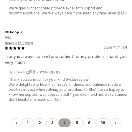
We’re glad Vincent could provide excellent support and
recommendations. We’re always here if you need anything else! 😊🙌✨
IGLhoop
美國
使用應用程式 2個月
2025年7月21日
Tracy is always so kind and patient for my problem. Thank you
very much.
Synctrack 已回覆 2025年7月21日
Thank you so much for your kind 5-star review!
We’re delighted to hear that Tracy’s kindness and patience made a
positive impact while solving your problem. 😊 She’ll be so happy to
know her support was appreciated! If you ever need more assistance,
don’t hesitate to reach out. 🙌✨
1
2
3
4
5
6
38