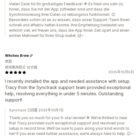
Vielen Dank für Ihr großartiges Feedback! 🌟 Es freut uns sehr zu
hören, dass Sie mit der App zufrieden sind und dass die
Synchronisierung Ihrer Daten so reibungslos funktioniert. 😊
Besonders schön ist es zu wissen, dass unser Support-Team Ihnen
schnell und effektiv helfen konnte. Ihre Empfehlung bedeutet uns
wirklich viel, wir freuen uns, dass die App Ihnen Zeit spart und einen
echten Mehrwert für Ihren Shop bietet. 🙌✨
Witches Brew
美國
使用應用程式 16分鐘
2025年10月6日
I recently installed the app and needed assistance with setup.
Tracy from the Synctrack support team provided exceptional
help, resolving everything in under 5 minutes. Outstanding
support!
Synctrack 已回覆 2025年10月7日
Thank you so much for your 5-star review! 🌟 We're thrilled to hear
that Tracy provided such exceptional support and resolved your
setup in record time. We’ll be sure to pass along your kind words to
her! If you ever need further assistance, we’re always here to help. 😊✨