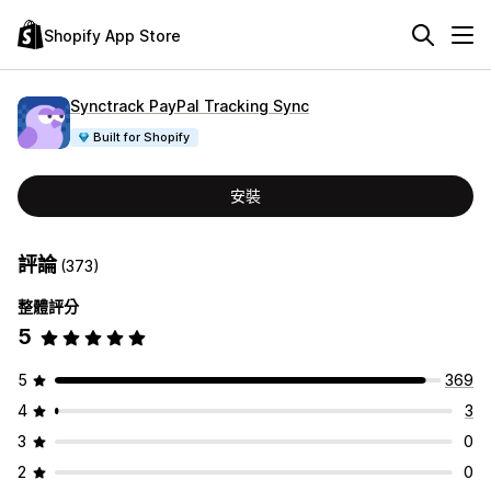
Shopify App Store
Synctrack PayPal Tracking Sync
Built for Shopify
安裝
評論
(373)
整體評分
5
5
369
4
3
3
0
2
0