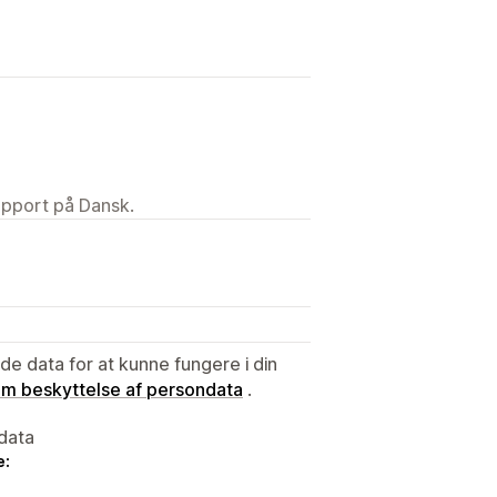
upport på Dansk.
e data for at kunne fungere i din
 om beskyttelse af persondata
.
data
e: