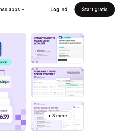
se apps
Log ind
Start gratis
+ 3 mere