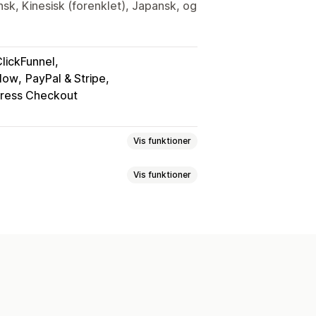
sk, Kinesisk (forenklet), Japansk, og
lickFunnel
low
PayPal & Stripe
press Checkout
Vis funktioner
Vis funktioner
e fragtfirmaer
Analyser
Behandling af ordrer
e notifikationer
Automatiseringer
data