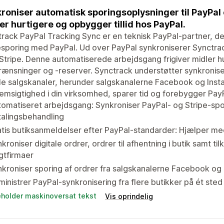
roniser automatisk sporingsoplysninger til PayPal og
er hurtigere og opbygger tillid hos PayPal.
rack PayPal Tracking Sync er en teknisk PayPal-partner, d
sporing med PayPal. Ud over PayPal synkroniserer Synctra
tripe. Denne automatiserede arbejdsgang frigiver midler hu
ænsninger og -reserver. Synctrack understøtter synkronise
lle salgskanaler, herunder salgskanalerne Facebook og Inst
msigtighed i din virksomhed, sparer tid og forebygger PayP
omatiseret arbejdsgang: Synkroniser PayPal- og Stripe-spor
alingsbehandling
tis butiksanmeldelser efter PayPal-standarder: Hjælper me
kroniser digitale ordrer, ordrer til afhentning i butik samt t
gtfirmaer
kroniser sporing af ordrer fra salgskanalerne Facebook og 
inistrer PayPal-synkronisering fra flere butikker på ét sted
eholder maskinoversat tekst
Vis oprindelig