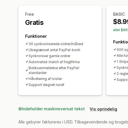
Free
BASIC
$8.9
Gratis
eller $8
Funktioner
Funkti
30 synkroniserede ordrer/måned
500 sy
Ubegrænset antal PayPal-konti
Alle f
Synkroniser gamle ordrer
1 Stri
Automatisk match af fragtfirma
Synkro
Butiksanmeldelse efter PayPal-
standarder
2 regle
Håndtering af tvister
Suppor
Support døgnet rundt
Indeholder maskinoversat tekst
Vis oprindelig
Alle gebyrer faktureres i USD. Tilbagevendende og brugs