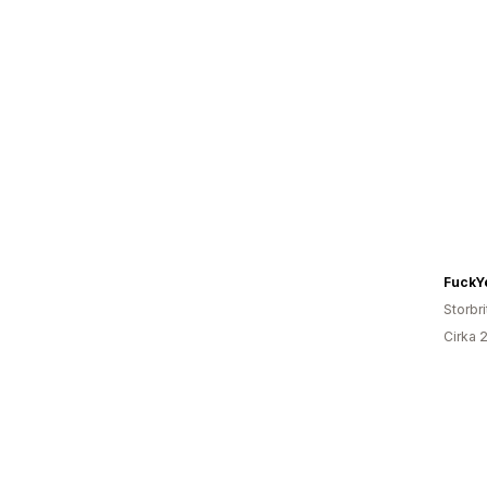
FuckY
Storbr
Cirka 