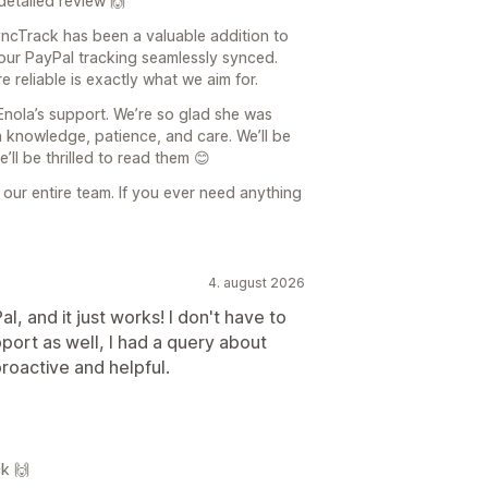
etailed review 🙌
yncTrack has been a valuable addition to
your PayPal tracking seamlessly synced.
reliable is exactly what we aim for.
 Enola’s support. We’re so glad she was
 knowledge, patience, and care. We’ll be
’ll be thrilled to read them 😊
our entire team. If you ever need anything
4. august 2026
al, and it just works! I don't have to
pport as well, I had a query about
roactive and helpful.
k 🙌