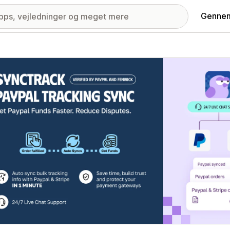
Gennem
ri med udvalgte billeder