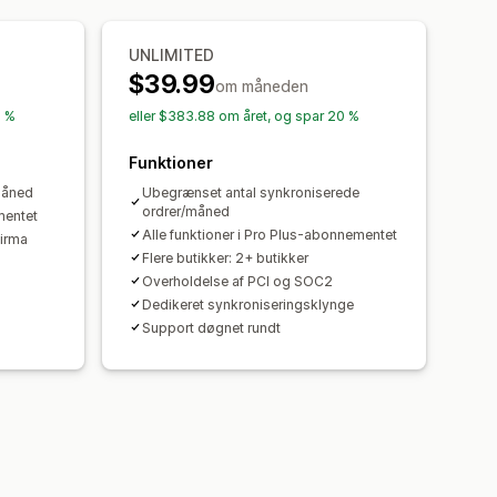
UNLIMITED
$39.99
om måneden
0 %
eller $383.88 om året, og spar 20 %
Funktioner
måned
Ubegrænset antal synkroniserede
ordrer/måned
mentet
Alle funktioner i Pro Plus-abonnementet
firma
Flere butikker: 2+ butikker
Overholdelse af PCI og SOC2
Dedikeret synkroniseringsklynge
Support døgnet rundt