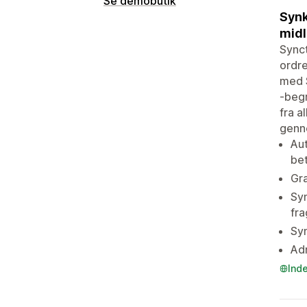
Se demobutik
Synk
midl
Synct
ordre
med S
-begr
fra a
genne
Aut
bet
Gra
Syn
fra
Syn
Adm
Ind