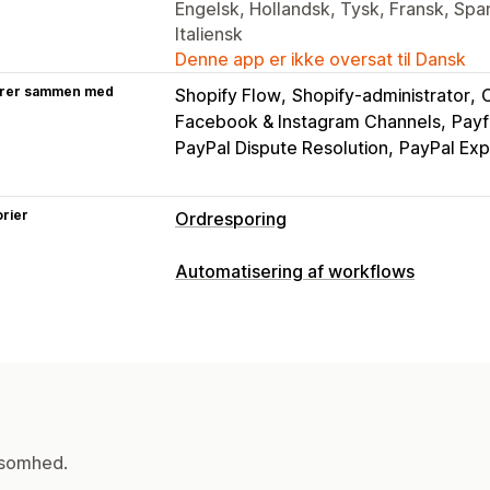
Engelsk, Hollandsk, Tysk, Fransk, Span
Italiensk
Denne app er ikke oversat til Dansk
rer sammen med
Shopify Flow
Shopify-administrator
C
Facebook & Instagram Channels
Payf
PayPal Dispute Resolution
PayPal Ex
rier
Ordresporing
Sporing
Automatisering af workflows
Sporing i realtid
Kontrolpaneler
Fler
Automatiseringsopgaver
Notifikationer
Klargøring af ordrer
Betalingsstatus
Mail
Notifikationer i realtid
Tilpassed
Tilpasning
API’er
Automatisk synkronisering af 
ksomhed.