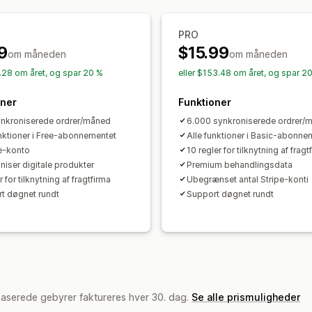
PRO
9
$15.99
om måneden
om måneden
6.28 om året, og spar 20 %
eller $153.48 om året, og spar 2
oner
Funktioner
nkroniserede ordrer/måned
6.000 synkroniserede ordrer/
unktioner i Free-abonnementet
Alle funktioner i Basic-abonne
pe-konto
10 regler for tilknytning af fragt
niser digitale produkter
Premium behandlingsdata
r for tilknytning af fragtfirma
Ubegrænset antal Stripe-konti
t døgnet rundt
Support døgnet rundt
baserede gebyrer faktureres hver 30. dag.
Se alle prismuligheder