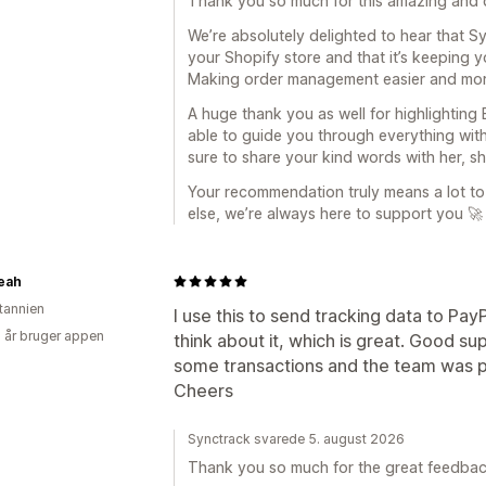
Thank you so much for this amazing and d
We’re absolutely delighted to hear that S
your Shopify store and that it’s keeping 
Making order management easier and more 
A huge thank you as well for highlighting
able to guide you through everything with
sure to share your kind words with her, she
Your recommendation truly means a lot to 
else, we’re always here to support you 🚀
eah
itannien
I use this to send tracking data to PayP
2 år bruger appen
think about it, which is great. Good su
some transactions and the team was p
Cheers
Synctrack svarede 5. august 2026
Thank you so much for the great feedbac