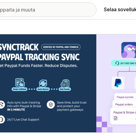
Selaa sovellu
elykuvagalleria