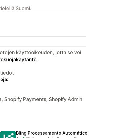
ielellä Suomi.
etojen käyttöoikeuden, jotta se voi
tosuojakäytäntö
.
atiedot
oja:
kka, Shopify Payments, Shopify Admin
Bling Processamento Automático