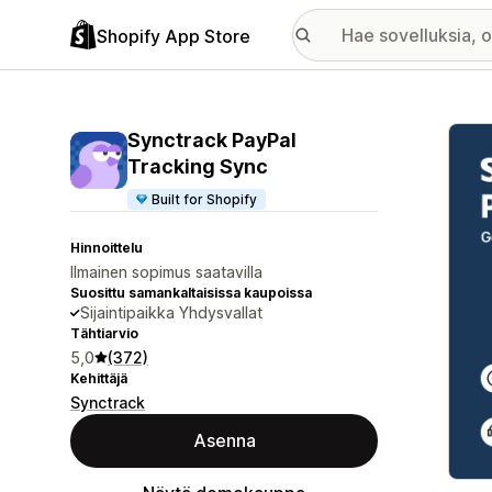
Shopify App Store
Esitt
Synctrack PayPal
Tracking Sync
Built for Shopify
Hinnoittelu
Ilmainen sopimus saatavilla
Suosittu samankaltaisissa kaupoissa
Sijaintipaikka Yhdysvallat
Tähtiarvio
5,0
(372)
Kehittäjä
Synctrack
Asenna