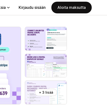
ksia
Kirjaudu sisään
Aloita maksutta
+ 3 lisää