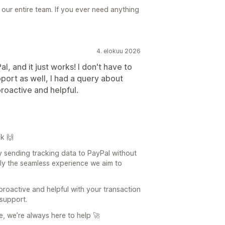
our entire team. If you ever need anything
4. elokuu 2026
al, and it just works! I don't have to
pport as well, I had a query about
roactive and helpful.
k 🙌
bly sending tracking data to PayPal without
ctly the seamless experience we aim to
proactive and helpful with your transaction
 support.
e, we’re always here to help 🚀