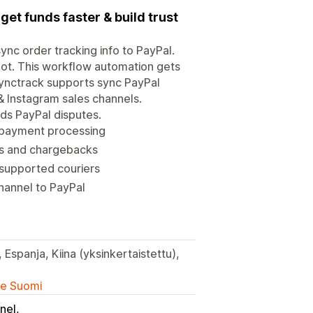
get funds faster & build trust
ync order tracking info to PayPal.
lot. This workflow automation gets
 Synctrack supports sync PayPal
 & Instagram sales channels.
ds PayPal disputes.
r payment processing
es and chargebacks
-supported couriers
hannel to PayPal
, Espanja, Kiina (yksinkertaistettu),
lle Suomi
nel