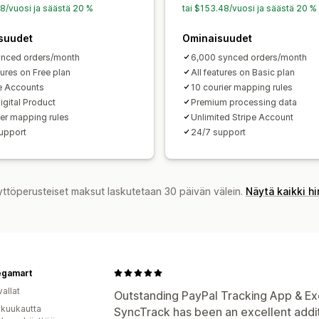
28/vuosi ja säästä 20 %
tai $153.48/vuosi ja säästä 20 %
suudet
Ominaisuudet
nced orders/month
6,000 synced orders/month
tures on Free plan
All features on Basic plan
pe Accounts
10 courier mapping rules
igital Product
Premium processing data
ier mapping rules
Unlimited Stripe Account
upport
24/7 support
yttöperusteiset maksut laskutetaan 30 päivän välein.
Näytä kaikki h
egamart
allat
Outstanding PayPal Tracking App & Ex
 kuukautta
SyncTrack has been an excellent addit