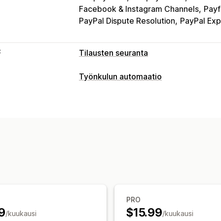
Facebook & Instagram Channels
Payf
PayPal Dispute Resolution
PayPal Ex
t
Tilausten seuranta
Seuranta
Työnkulun automaatio
Reaaliaikainen seuranta
Dashboardit
Automaattiset tehtävät
Ilmoitukset
Tilausten täyttäminen
Maksun tila
Ti
Sähköposti
Reaaliaikaiset ilmoitukset
Mukautukset
Automaatiot
API:t
Tietojen automaattinen synkron
PRO
9
$15.99
/kuukausi
/kuukausi