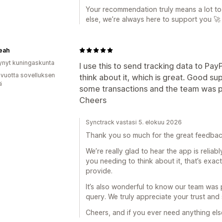
Your recommendation truly means a lot to 
else, we’re always here to support you 🚀
eah
ynyt kuningaskunta
I use this to send tracking data to PayP
 vuotta sovelluksen
think about it, which is great. Good su
ä
some transactions and the team was p
Cheers
Synctrack vastasi 5. elokuu 2026
Thank you so much for the great feedbac
We’re really glad to hear the app is relia
you needing to think about it, that’s exa
provide.
It’s also wonderful to know our team was 
query. We truly appreciate your trust and
Cheers, and if you ever need anything els