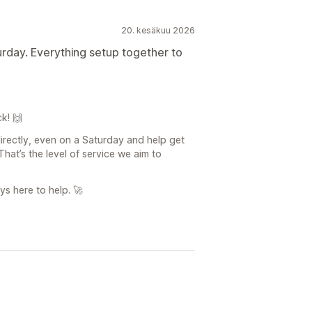
20. kesäkuu 2026
urday. Everything setup together to
k! 🙌
irectly, even on a Saturday and help get
hat’s the level of service we aim to
ys here to help. 🚀