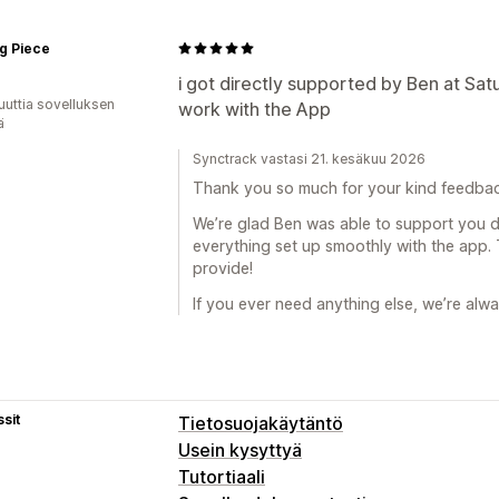
g Piece
i got directly supported by Ben at Sat
uuttia sovelluksen
work with the App
ä
Synctrack vastasi 21. kesäkuu 2026
Thank you so much for your kind feedbac
We’re glad Ben was able to support you d
everything set up smoothly with the app. T
provide!
If you ever need anything else, we’re alwa
sit
Tietosuojakäytäntö
Usein kysyttyä
Tutortiaali