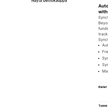
Näytä demokauppa
Auto
with
Synct
Beyon
funds
track
Synct
Aut
Fre
Syn
Syn
Man
Kielet
Toimii