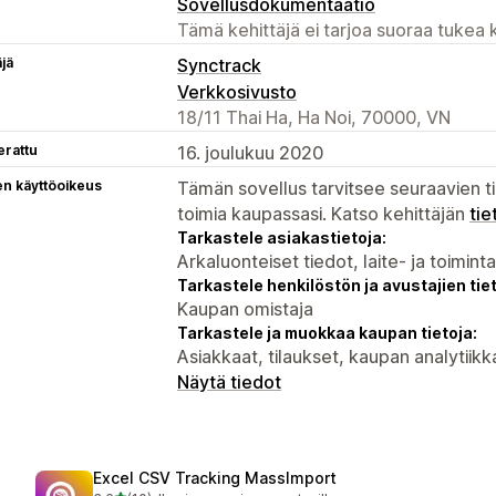
Sovellusdokumentaatio
Tämä kehittäjä ei tarjoa suoraa tukea k
äjä
Synctrack
Verkkosivusto
18/11 Thai Ha, Ha Noi, 70000, VN
erattu
16. joulukuu 2020
en käyttöoikeus
Tämän sovellus tarvitsee seuraavien ti
toimia kaupassasi. Katso kehittäjän
tie
Tarkastele asiakastietoja:
Arkaluonteiset tiedot, laite- ja toimint
Tarkastele henkilöstön ja avustajien tiet
Kaupan omistaja
Tarkastele ja muokkaa kaupan tietoja:
Asiakkaat, tilaukset, kaupan analytii
Näytä tiedot
Excel CSV Tracking MassImport