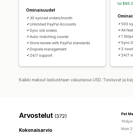
tai $86.
Ominaisuudet
Ominai
30 synced orders/month
500 sy
Unlimited PayPal Accounts
All fea
Sync old orders
1 Stri
Auto-matching courier
Sync D
Store review with PayPal standards
2 cour
Dispute management
24/7 s
24/7 support
Kaikki maksut laskutetaan valuutassa USD. Toistuvat ja kä
Arvostelut
Pet M
(372)
Yhdysv
Noin 2
Kokonaisarvio