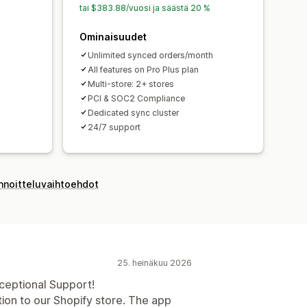
tai $383.88/vuosi ja säästä 20 %
Ominaisuudet
Unlimited synced orders/month
All features on Pro Plus plan
Multi-store: 2+ stores
PCI & SOC2 Compliance
Dedicated sync cluster
24/7 support
innoitteluvaihtoehdot
25. heinäkuu 2026
ceptional Support!
ion to our Shopify store. The app