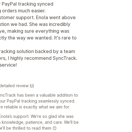
 PayPal tracking synced
 orders much easier.
customer support. Enola went above
tion we had. She was incredibly
ve, making sure everything was
tly the way we wanted. It's rare to
 tracking solution backed by a team
ers, I highly recommend SyncTrack.
service!
etailed review 🙌
yncTrack has been a valuable addition to
your PayPal tracking seamlessly synced.
reliable is exactly what we aim for.
 Enola’s support. We’re so glad she was
 knowledge, patience, and care. We’ll be
’ll be thrilled to read them 😊