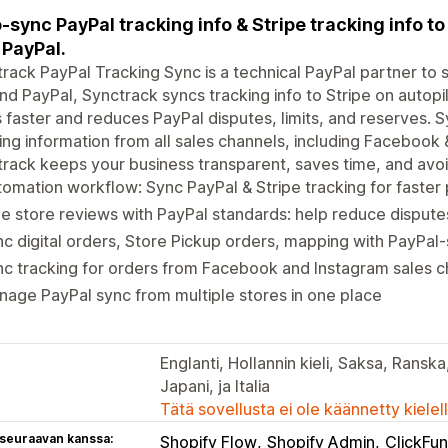
-sync PayPal tracking info & Stripe tracking info to 
 PayPal.
rack PayPal Tracking Sync is a technical PayPal partner to s
d PayPal, Synctrack syncs tracking info to Stripe on autopi
 faster and reduces PayPal disputes, limits, and reserves.
ing information from all sales channels, including Facebook
rack keeps your business transparent, saves time, and avoi
omation workflow: Sync PayPal & Stripe tracking for faste
e store reviews with PayPal standards: help reduce disput
c digital orders, Store Pickup orders, mapping with PayPal
c tracking for orders from Facebook and Instagram sales c
age PayPal sync from multiple stores in one place
Englanti, Hollannin kieli, Saksa, Ranska
Japani, ja Italia
Tätä sovellusta ei ole käännetty kiele
 seuraavan kanssa:
Shopify Flow
Shopify Admin
ClickFun