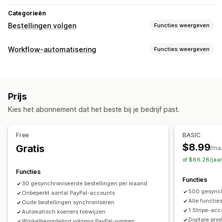
Categorieën
Bestellingen volgen
Functies weergeven
Tracking
Workflow-automatisering
Functies weergeven
Tracking in realtime
Dashboards
Meerdere vervoerders
Automatiseringstaken
Analytics
Afhandeling van bestellingen
Betaalstatus
Meldingen
Prijs
Verwerking van bestellingen
E-mail
Meldingen in realtime
Aangepaste meldingen
Kies het abonnement dat het beste bij je bedrijf past.
Aanpassing
Automatiseringen
API's
Automatische gegevenssynchronisatie
Free
BASIC
$8.99
Gratis
/ma
of $86.28/jaa
Functies
Functies
30 gesynchroniseerde bestellingen per maand
500 gesynch
Onbeperkt aantal PayPal-accounts
Alle functi
Oude bestellingen synchroniseren
1 Stripe-acc
Automatisch koeriers toewijzen
Digitale pr
Winkelbeoordeling volgens PayPal-normen