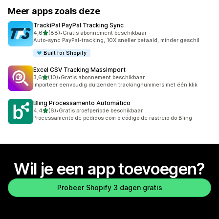
Meer apps zoals deze
TrackiPal PayPal Tracking Sync
van 5 sterren
4,6
(88)
•
Gratis abonnement beschikbaar
88 recensies in totaal
Auto-sync PayPal-tracking, 10X sneller betaald, minder geschil
Built for Shopify
Excel CSV Tracking MassImport
van 5 sterren
3,6
(10)
•
Gratis abonnement beschikbaar
10 recensies in totaal
Importeer eenvoudig duizenden trackingnummers met één klik
Bling Processamento Automático
van 5 sterren
4,4
(6)
•
Gratis proefperiode beschikbaar
6 recensies in totaal
Processamento de pedidos com o código de rastreio do Bling
Wil je een app toevoegen?
Probeer Shopify 3 dagen gratis