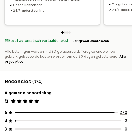
2 regels voo
Geschillenbeheer
24/7 onders
24/7 ondersteuning
Bevat automatisch vertaalde tekst
Origineel weergeven
Alle betalingen worden in USD gefactureerd. Terugkerende en op
gebruik gebaseerde kosten worden om de 30 dagen gefactureerd.
Alle
prijsopties
Recensies
(374)
Algemene beoordeling
5
5
370
4
3
3
0