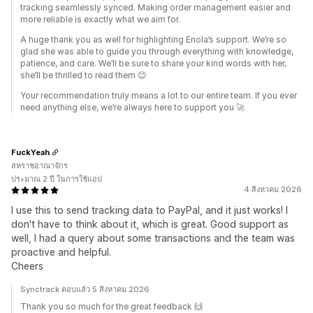
tracking seamlessly synced. Making order management easier and
more reliable is exactly what we aim for.
A huge thank you as well for highlighting Enola’s support. We’re so
glad she was able to guide you through everything with knowledge,
patience, and care. We’ll be sure to share your kind words with her,
she’ll be thrilled to read them 😊
Your recommendation truly means a lot to our entire team. If you ever
need anything else, we’re always here to support you 🚀
FuckYeah
สหราชอาณาจักร
ประมาณ 2 ปี ในการใช้แอป
4 สิงหาคม 2026
I use this to send tracking data to PayPal, and it just works! I
don't have to think about it, which is great. Good support as
well, I had a query about some transactions and the team was
proactive and helpful.
Cheers
Synctrack ตอบแล้ว 5 สิงหาคม 2026
Thank you so much for the great feedback 🙌