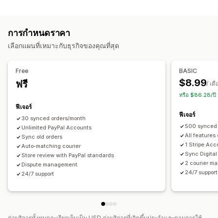
งานอัตโนมัติ
การวิเคราะห์
การจัดการคำสั่งซื้อ
สถานะการชำระเงิน
การประมวลผลการสั่งซื้อ
การแจ้งเตือน
การกำหนดราคา
การปรับแต่ง
อีเมล
การแจ้งเตือนแบบเรียลไทม์
การแจ้งเตือนพนักงาน
เลือกแผนที่เหมาะกับธุรกิจของคุณที่สุด
API
ซิงค์ข้อมูลอัตโนมัติ
การทำงานอัตโนมัติ
Free
BASIC
$8.99
ฟรี
/ เด
หรือ $86.28/ป
ฟีเจอร์
ฟีเจอร์
30 synced orders/month
500 synced 
Unlimited PayPal Accounts
All features
Sync old orders
1 Stripe Acc
Auto-matching courier
Sync Digital
Store review with PayPal standards
2 courier ma
Dispute management
24/7 support
24/7 support
ค่าบริการทั้งหมดจะเรียกเก็บเป็น USD ค่าบริการที่เกิดขึ้นประจำและตามการใช้