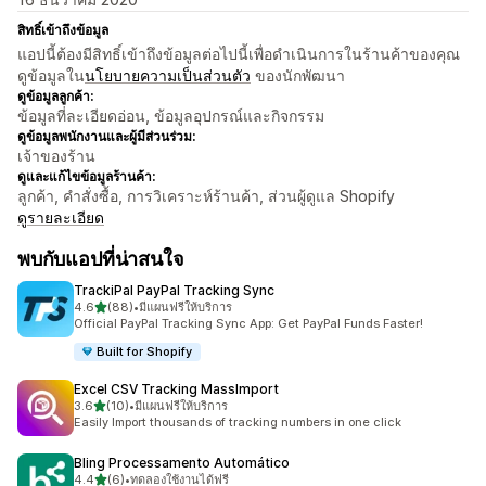
สิทธิ์เข้าถึงข้อมูล
แอปนี้ต้องมีสิทธิ์เข้าถึงข้อมูลต่อไปนี้เพื่อดำเนินการในร้านค้าของคุณ
ดูข้อมูลใน
นโยบายความเป็นส่วนตัว
ของนักพัฒนา
ดูข้อมูลลูกค้า:
ข้อมูลที่ละเอียดอ่อน, ข้อมูลอุปกรณ์และกิจกรรม
ดูข้อมูลพนักงานและผู้มีส่วนร่วม:
เจ้าของร้าน
ดูและแก้ไขข้อมูลร้านค้า:
ลูกค้า, คำสั่งซื้อ, การวิเคราะห์ร้านค้า, ส่วนผู้ดูแล Shopify
ดูรายละเอียด
พบกับแอปที่น่าสนใจ
TrackiPal PayPal Tracking Sync
เต็ม 5 ดาว
4.6
(88)
•
มีแผนฟรีให้บริการ
ทั้งหมด 88 รีวิว
Official PayPal Tracking Sync App: Get PayPal Funds Faster!
Built for Shopify
Excel CSV Tracking MassImport
เต็ม 5 ดาว
3.6
(10)
•
มีแผนฟรีให้บริการ
ทั้งหมด 10 รีวิว
Easily Import thousands of tracking numbers in one click
Bling Processamento Automático
เต็ม 5 ดาว
4.4
(6)
•
ทดลองใช้งานได้ฟรี