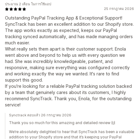
ประมาณ 2 เดือน ในการใช้แอป
25 กรกฎาคม 2026
Outstanding PayPal Tracking App & Exceptional Support!
SyncTrack has been an excellent addition to our Shopify store.
The app works exactly as expected, keeps our PayPal
tracking synced automatically, and has made managing orders
much easier.
What really sets them apart is their customer support. Enola
went above and beyond to help us with every question we
had. She was incredibly knowledgeable, patient, and
responsive, making sure everything was configured correctly
and working exactly the way we wanted. It's rare to find
support this good.
If you're looking for a reliable PayPal tracking solution backed
by a team that genuinely cares about its customers, I highly
recommend SyncTrack. Thank you, Enola, for the outstanding
service!
Synctrack ตอบแล้ว 26 กรกฎาคม 2026
Thank you so much for this amazing and detailed review 🙌
We’re absolutely delighted to hear that SyncTrack has been a valuable
addition to your Shopify store and that it’s keeping your PayPal