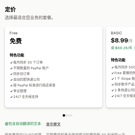
订单发货
付款状态
订单处理
电子邮件
实时通知
自定义通知
自动化
定价
自定义
选择最适合您业务的套餐。
API
自动同步数据
Free
BASIC
$8.99
免费
/月
或 $86.28/
特色功能
特色功能
每月同步 30 个订单
每月同步 50
不限数量的 PayPal 账户
Free 套餐
同步旧订单
1 个 Stripe 
自动匹配快递公司
同步数字产品
按 PayPal 标准进行商店审查
2 条快递公
争议管理
24/7 全天候
24/7 全天候支持
包含自动翻译的文本
显示原文
所有费用均以USD结算。 定期费用和基于使用情况的费用每 30 天收取一次。