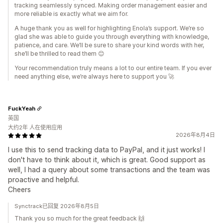
tracking seamlessly synced. Making order management easier and
more reliable is exactly what we aim for.
A huge thank you as well for highlighting Enola’s support. We’re so
glad she was able to guide you through everything with knowledge,
patience, and care. We’ll be sure to share your kind words with her,
she’ll be thrilled to read them 😊
Your recommendation truly means a lot to our entire team. If you ever
need anything else, we’re always here to support you 🚀
FuckYeah
英国
大约2年 人在使用应用
2026年8月4日
I use this to send tracking data to PayPal, and it just works! I
don't have to think about it, which is great. Good support as
well, I had a query about some transactions and the team was
proactive and helpful.
Cheers
Synctrack已回复 2026年8月5日
Thank you so much for the great feedback 🙌