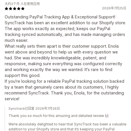
大约2个月 人在使用应用
2026年7月25日
Outstanding PayPal Tracking App & Exceptional Support!
SyncTrack has been an excellent addition to our Shopify store.
The app works exactly as expected, keeps our PayPal
tracking synced automatically, and has made managing orders
much easier.
What really sets them apart is their customer support. Enola
went above and beyond to help us with every question we
had. She was incredibly knowledgeable, patient, and
responsive, making sure everything was configured correctly
and working exactly the way we wanted. It's rare to find
support this good.
If you're looking for a reliable PayPal tracking solution backed
by a team that genuinely cares about its customers, I highly
recommend SyncTrack. Thank you, Enola, for the outstanding
service!
Synctrack已回复 2026年7月26日
Thank you so much for this amazing and detailed review 🙌
We’re absolutely delighted to hear that SyncTrack has been a valuable
addition to your Shopify store and that it’s keeping your PayPal