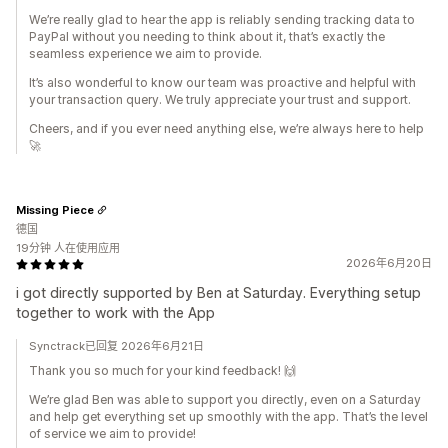
We’re really glad to hear the app is reliably sending tracking data to
PayPal without you needing to think about it, that’s exactly the
seamless experience we aim to provide.
It’s also wonderful to know our team was proactive and helpful with
your transaction query. We truly appreciate your trust and support.
Cheers, and if you ever need anything else, we’re always here to help
🚀
Missing Piece
德国
19分钟 人在使用应用
2026年6月20日
i got directly supported by Ben at Saturday. Everything setup
together to work with the App
Synctrack已回复 2026年6月21日
Thank you so much for your kind feedback! 🙌
We’re glad Ben was able to support you directly, even on a Saturday
and help get everything set up smoothly with the app. That’s the level
of service we aim to provide!