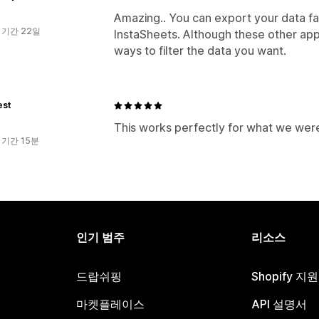
Amazing.. You can export your data fas
 기간 22일
InstaSheets. Although these other app
ways to filter the data you want.
est
This works perfectly for what we were
 기간 15분
인기 범주
리소스
드랍쉬핑
Shopify 지
마켓플레이스
API 설명서