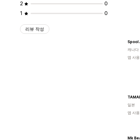
2
0
1
0
리뷰 작성
캐나다
앱 사용
TAMA
일본
앱 사용
Mk Be