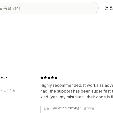
앱 
ce.dk
Highly recommended. It works as adver
 기간 3개월
had, the support has been super fast
kind (yes, my mistakes.. their code is fi
답글 SyncWith개 2024년 10월 22일