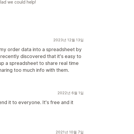
glad we could help!
2023년 12월 13일
ll my order data into a spreadsheet by
 recently discovered that it's easy to
 up a spreadsheet to share real time
sharing too much info with them.
2022년 6월 1일
d it to everyone. It's free and it
2021년 10월 7일