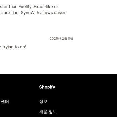
ter than Exelify, Excel-like or
s are fine, SyncWith allows easier
2025년 2월 5일
 trying to do!
Shopify
원 센터
정보
채용 정보