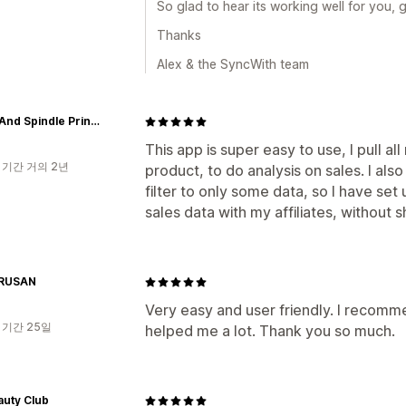
So glad to hear its working well for you, 
Thanks
Alex & the SyncWith team
Spool And Spindle Printshop
This app is super easy to use, I pull a
 기간 거의 2년
product, to do analysis on sales. I also
filter to only some data, so I have set
sales data with my affiliates, without 
RUSAN
Very easy and user friendly. I recommen
 기간 25일
helped me a lot. Thank you so much.
auty Club