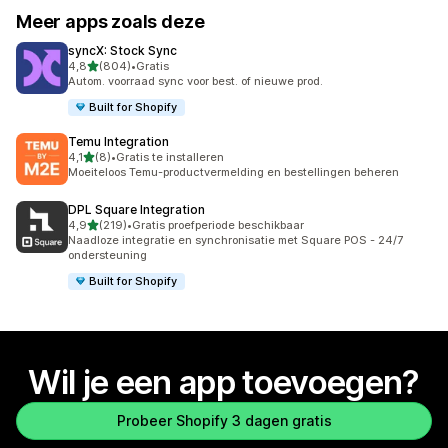
Meer apps zoals deze
syncX: Stock Sync
van 5 sterren
4,8
(804)
•
Gratis
804 recensies in totaal
Autom. voorraad sync voor best. of nieuwe prod.
Built for Shopify
Temu Integration
van 5 sterren
4,1
(8)
•
Gratis te installeren
8 recensies in totaal
Moeiteloos Temu-productvermelding en bestellingen beheren
DPL Square Integration
van 5 sterren
4,9
(219)
•
Gratis proefperiode beschikbaar
219 recensies in totaal
Naadloze integratie en synchronisatie met Square POS - 24/7
ondersteuning
Built for Shopify
Wil je een app toevoegen?
Probeer Shopify 3 dagen gratis