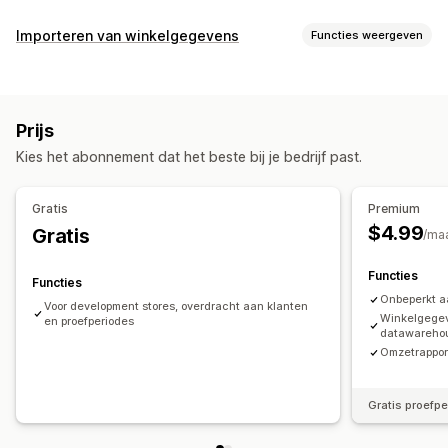
Synchronisatietype
Importeren van winkelgegevens
Functies weergeven
Bestellingen
Prijzen
Productdetails
Varianten
SKU's
Gegevenssynchronisatie
Meerdere kanalen
Meerdere winkels
Gepland
Aangepast
Synchronisatie van bestellingen
Productsynchronisatie
Meldingen en rapporten
Prijs
Geplande synchronisatie
Historische rapporten
Gegevensimport en -export
Kies het abonnement dat het beste bij je bedrijf past.
Gegevensmigratie
Bulkexport
Geplande export
Klanten
Voorraad
Gratis
Premium
Metavelden
Bestellingen
Producten
$4.99
Gratis
/ma
Functies
Functies
Onbeperkt a
Voor development stores, overdracht aan klanten
Winkelgegev
en proefperiodes
datawarehou
Omzetrapport
Gratis proefp