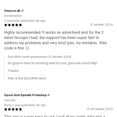
Vinacce.dk
Denemarken
3 maanden gebruiken de app
21 oktober 2024
Highly recommended. It works as advertised and for the 2
minor hiccups I had, the support has been super fast to
address my problems and very kind (yes, my mistakes.. their
code is fine :))
SyncWith heeft geantwoord 22 oktober 2024
So glad to hear its working well for you, glad we could help!
Thanks
Alex & the SyncWith team
Spool And Spindle Printshop
Canada
Bijna 2 jaar gebruiken de app
13 december 2023
This app is super easy to use, I pull all my order data into a