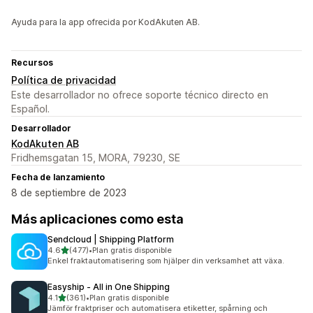
Ayuda para la app ofrecida por KodAkuten AB.
Recursos
Política de privacidad
Este desarrollador no ofrece soporte técnico directo en
Español.
Desarrollador
KodAkuten AB
Fridhemsgatan 15, MORA, 79230, SE
Fecha de lanzamiento
8 de septiembre de 2023
Más aplicaciones como esta
Sendcloud | Shipping Platform
de 5 estrellas
4.6
(477)
•
Plan gratis disponible
477 reseñas en total
Enkel fraktautomatisering som hjälper din verksamhet att växa.
Easyship ‑ All in One Shipping
de 5 estrellas
4.1
(361)
•
Plan gratis disponible
361 reseñas en total
Jämför fraktpriser och automatisera etiketter, spårning och