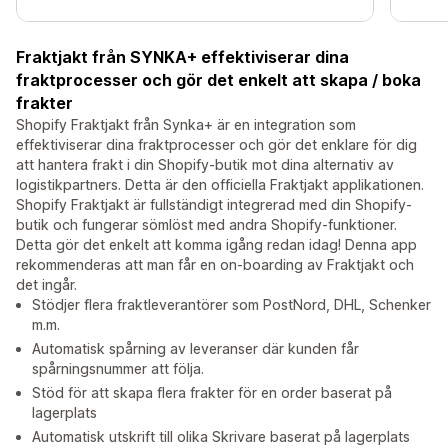
Fraktjakt från SYNKA+ effektiviserar dina
fraktprocesser och gör det enkelt att skapa / boka
frakter
Shopify Fraktjakt från Synka+ är en integration som
effektiviserar dina fraktprocesser och gör det enklare för dig
att hantera frakt i din Shopify-butik mot dina alternativ av
logistikpartners. Detta är den officiella Fraktjakt applikationen.
Shopify Fraktjakt är fullständigt integrerad med din Shopify-
butik och fungerar sömlöst med andra Shopify-funktioner.
Detta gör det enkelt att komma igång redan idag! Denna app
rekommenderas att man får en on-boarding av Fraktjakt och
det ingår.
Stödjer flera fraktleverantörer som PostNord, DHL, Schenker
m.m.
Automatisk spårning av leveranser där kunden får
spårningsnummer att följa.
Stöd för att skapa flera frakter för en order baserat på
lagerplats
Automatisk utskrift till olika Skrivare baserat på lagerplats