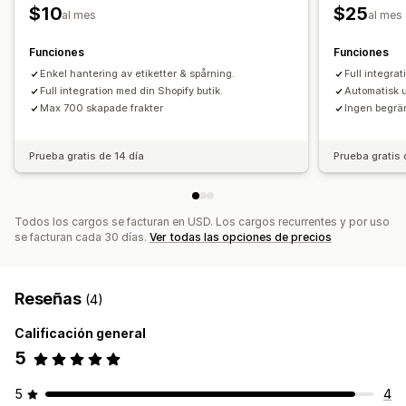
$10
$25
al mes
al mes
Funciones
Funciones
Enkel hantering av etiketter & spårning.
Full integra
Full integration med din Shopify butik.
Automatisk ut
Max 700 skapade frakter
Ingen begrän
Prueba gratis de 14 día
Prueba gratis 
Todos los cargos se facturan en USD. Los cargos recurrentes y por uso
se facturan cada 30 días.
Ver todas las opciones de precios
Reseñas
(4)
Calificación general
5
5
4