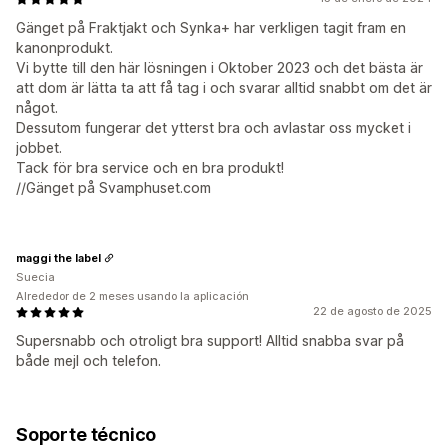
Gänget på Fraktjakt och Synka+ har verkligen tagit fram en
kanonprodukt.
Vi bytte till den här lösningen i Oktober 2023 och det bästa är
att dom är lätta ta att få tag i och svarar alltid snabbt om det är
något.
Dessutom fungerar det ytterst bra och avlastar oss mycket i
jobbet.
Tack för bra service och en bra produkt!
//Gänget på Svamphuset.com
maggi the label
Suecia
Alrededor de 2 meses usando la aplicación
22 de agosto de 2025
Supersnabb och otroligt bra support! Alltid snabba svar på
både mejl och telefon.
Soporte técnico