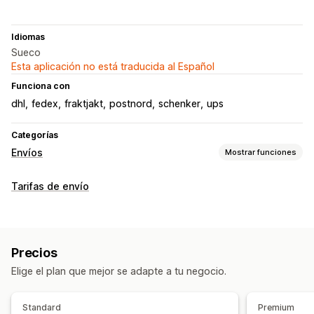
Idiomas
Sueco
Esta aplicación no está traducida al Español
Funciona con
dhl
fedex
fraktjakt
postnord
schenker
ups
Categorías
Envíos
Mostrar funciones
Etiquetas y embalaje
Tarifas de envío
Nota de entrega
Reglas de envío
Selección de empresa de transportes
Gestión de envíos
Precios
Sincronización de pedidos
Elige el plan que mejor se adapte a tu negocio.
Notificaciones de correo electrónico
Standard
Premium