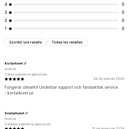
4
0
3
0
2
0
1
0
Escribir una reseña
Todas las reseñas
Kortarkivet
Suecia
3 días usando la aplicación
26 de julio de 2026
Fungerar utmärkt! Underbar support och fantasktisk service.
- kortarkivet.se
Svamphuset
Suecia
3 meses usando la aplicación
15 de enero de 2024