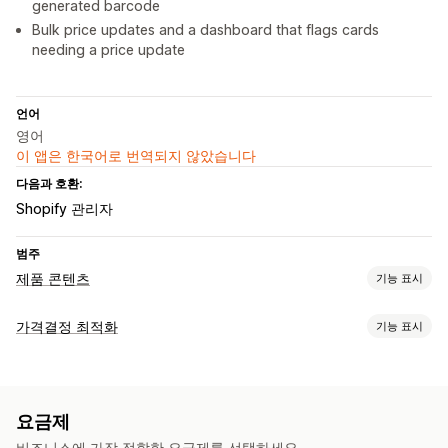
generated barcode
Bulk price updates and a dashboard that flags cards
needing a price update
언어
영어
이 앱은 한국어로 번역되지 않았습니다
다음과 호환:
Shopify 관리자
범주
제품 콘텐츠
기능 표시
콘텐츠 유형
가격결정 최적화
기능 표시
설명
제목
이미지
이형 상품
가격 관리
콘텐츠 생성
가격 책정 규칙
사용자 지정 가격 책정
대량 편집
여러 언어
대량 편집
자동 업데이트
요금제
모니터링
비즈니스에 가장 적합한 요금제를 선택하세요.