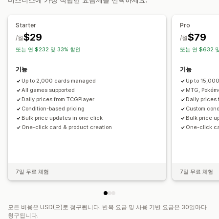
SEO
가격 추적
가격 알림
가격 내역
경쟁사 추적
분석
키워드 리서치
Starter
Pro
$29
$79
/월
/월
또는 연 $232 및 33% 할인
또는 연 $632 
기능
기능
Up to 2,000 cards managed
Up to 15,00
All games supported
MTG, Pokémo
Daily prices from TCGPlayer
Daily prices
Condition-based pricing
Custom cond
Bulk price updates in one click
Bulk price u
One-click card & product creation
One-click ca
7일 무료 체험
7일 무료 체험
모든 비용은 USD(으)로 청구됩니다. 반복 요금 및 사용 기반 요금은 30일마다
청구됩니다.