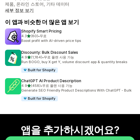
제품, 온라인 스토어, 기타 데이터
세부 정보 보기
이 앱과 비슷한 더 많은 앱 보기
Shopify Smart Pricing
별 5개 중
4.3
(80)
•
무료
총 리뷰 80개
Boost profit with AI-driven price tips
Discounty: Bulk Discount Sales
별 5개 중
4.9
(1,184)
•
무료 플랜 사용 가능
총 리뷰 1184개
Run BOGO, buy X get Y, volume discount app & quantity breaks
Built for Shopify
ChatGPT AI Product Description
별 5개 중
4.9
(458)
•
무료 플랜 사용 가능
총 리뷰 458개
Generate SEO Friendly Product Descriptions With ChatGPT - Bulk
Built for Shopify
앱을 추가하시겠어요?