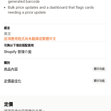
generated barcode
Bulk price updates and a dashboard that flags cards
needing a price update
語言
英文
這項應用程式尚未翻譯成繁體中文
可與以下項目搭配使用
Shopify 管理介面
類別
商品內容
顯示功能
內容類型
定價最佳化
顯示功能
說明
標題
圖片
子類
定價管理
建立內容
定價規則
自訂定價
大量編輯
多國語言
大量編輯
自動更新
定價
資料追蹤
選擇最適合您業務的方案。