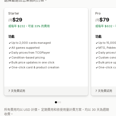
搜尋引擎最佳化 (SEO)
價格追蹤
價格提醒
價格記錄
競爭品牌追蹤
分析
關鍵字研究
Starter
Pro
$29
$79
/月
/月
或每年 $232，可省 33% 的費用
或每年 $632，
功能
功能
Up to 2,000 cards managed
Up to 15,00
All games supported
MTG, Pokémo
Daily prices from TCGPlayer
Daily prices
Condition-based pricing
Custom cond
Bulk price updates in one click
Bulk price u
One-click card & product creation
One-click ca
7 天免費試用
7 天免費試用
所有費用均以 USD 計價。 定期費用和依使用量計費方案，均以 30 天為週期
收費。