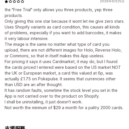
2026年6月25日
the "Free Trial" only allows you three products, yep three
products.
Only giving this one star because it wont let me give zero stars.
Uses Shopify variants as card condition, this causes all kinds
of problems, especially if you want to add barcodes, it makes
it very labour intensive.
The image is the same no matter what type of card you
upload, there are not different images for Holo, Reverse Holo,
or Commons, so that in itself makes this App useless.
For pricing it says it uses Cardmarket, it may do, but I found
the cards priced I entered were based on the US market NOT
the UK or European market, a card this valued at 6p, was
actually £1.75 on Pokepulse. It seems that currencies other
than USD are an after thought.
It has random faults, sometime the stock level you set in the
App is not carried over to the product on Shopify.
I shall be uninstalling, it just doesn't work.
Not worth the minmum of $29 a month for a paltry 2000 cards.
支援服務