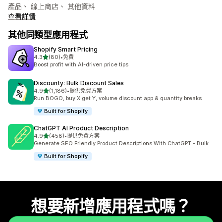
產品、 線上商店、 其他資料
查看詳情
其他同類型應用程式
Shopify Smart Pricing
滿分 5 顆星
4.3
(80)
•
免費
共有 80 則評價
Boost profit with AI-driven price tips
Discounty: Bulk Discount Sales
滿分 5 顆星
4.9
(1,186)
•
提供免費方案
共有 1186 則評價
Run BOGO, buy X get Y, volume discount app & quantity breaks
Built for Shopify
ChatGPT AI Product Description
滿分 5 顆星
4.9
(458)
•
提供免費方案
共有 458 則評價
Generate SEO Friendly Product Descriptions With ChatGPT - Bulk
Built for Shopify
想要新增應用程式嗎？