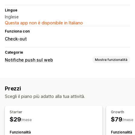
Lingue
Inglese
Questa app non è disponibile in Italiano
Funziona con
Check-out
Categorie
Notifiche push sul web
Mostra funzionalità
Tipi di notifiche
Di nuovo disponibile
Promemoria
Messaggi di benvenuto
Prezzi
Gestione degli iscritti
Scegli il piano più adatto alla tua attività.
Notifiche automatiche
Lista degli iscritti
Segmenti
Test A/B
Monitoraggio delle conversioni
Starter
Growth
Monitoraggio del coinvolgimento
$29
$79
/mese
/mese
Funzionalità
Funzionalità