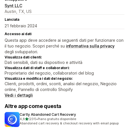
Synt LLC
Austin, TX, US
Lanciata
21 febbraio 2024
Accesso ai dati
Questa app deve accedere ai seguenti dati per funzionare con
il tuo negozio. Scopri perché su
informativa sulla privacy
degli sviluppatori.
Visualizza dati clienti:
Dati sensibili, dati su dispositivo e attività
Visualizza dati di staff e collaboratori:
Proprietario del negozio, collaboratori del blog
Visualizza e modifica i dati del negozio:
Clienti, prodotti, ordini, sconti, analisi del negozio, Negozio
online, Pannello di controllo Shopify
Vedi i dettagli
Altre app come questa
Cartly Abandoned Cart Recovery
stelle su 5
4,8
(231)
•
Piano gratuito disponibile
231 recensioni totali
Abandoned cart recovery & checkout recovery with email popup