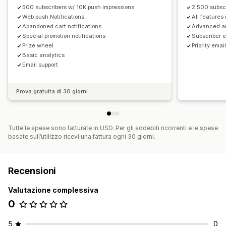
500 subscribers w/ 10K push impressions
2,500 subsc
Web push Notifications
All features 
Abandoned cart notifications
Advanced an
Special promotion notifications
Subscriber e
Prize wheel
Priority emai
Basic analytics
Email support
Prova gratuita di 30 giorni
Tutte le spese sono fatturate in USD. Per gli addebiti ricorrenti e le spese
basate sull’utilizzo ricevi una fattura ogni 30 giorni.
Recensioni
Valutazione complessiva
0
5
0