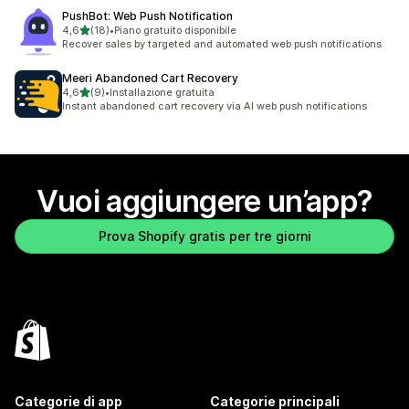
PushBot: Web Push Notification
stelle su 5
4,6
(18)
•
Piano gratuito disponibile
18 recensioni totali
Recover sales by targeted and automated web push notifications
Meeri Abandoned Cart Recovery
stelle su 5
4,6
(9)
•
Installazione gratuita
9 recensioni totali
Instant abandoned cart recovery via AI web push notifications
Vuoi aggiungere un’app?
Prova Shopify gratis per tre giorni
Categorie di app
Categorie principali