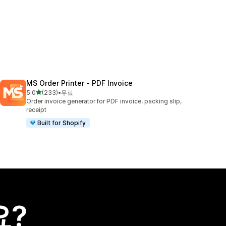
MS Order Printer ‑ PDF Invoice
별 5개 중
5.0
(233)
•
무료
총 리뷰 233개
Order invoice generator for PDF invoice, packing slip,
receipt
Built for Shopify
요?