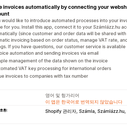
e invoices automatically by connecting your webs
ount
u would like to introduce automated processes into your invo
e for you. Install this app, connect it to your Számlázz.hu a
atically (since customer and order data will be shared with
atic invoicing based on order status, manage VAT rate, and
ngs. If you have questions, our customer service is availabl
oice automation and sending invoices via email
mple management of the data shown on the invoice
omated VAT key processing for international orders
ue invoices to companies with tax number
영어 및 헝가리어
이 앱은 한국어로 번역되지 않았습니다
호환:
Shopify 관리자
Számla
Számlázz.hu