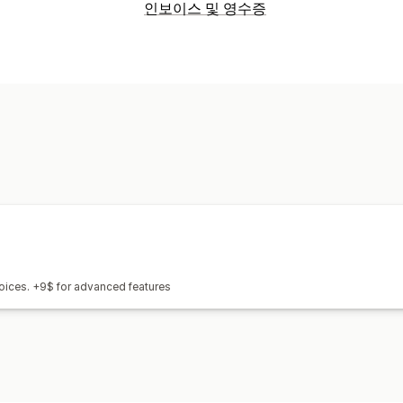
인보이스 및 영수증
문서 유형
인보이스
맞춤 설정
필드
세금 계산
여러 통화
여러 언어
nvoices. +9$ for advanced features