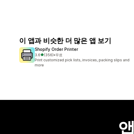
이 앱과 비슷한 더 많은 앱 보기
Shopify Order Printer
별 5개 중
3.6
(356)
•
무료
총 리뷰 356개
Print customized pick lists, invoices, packing slips and
more
앱