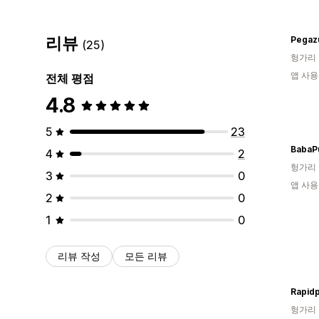
리뷰
Pegazu
(25)
헝가리
앱 사용
전체 평점
4.8
5
23
BabaP
4
2
헝가리
3
0
앱 사용
2
0
1
0
리뷰 작성
모든 리뷰
헝가리