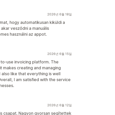
2026년 6월 18일
t, hogy automatikusan kiküldi a
 akar vesződni a manuális
mes használni az appot.
2026년 6월 15일
-to-use invoicing platform. The
nd it makes creating and managing
also like that everything is well
erall, I am satisfied with the service
nesses.
2026년 6월 12일
is csapat. Nagyon gyorsan segítettek