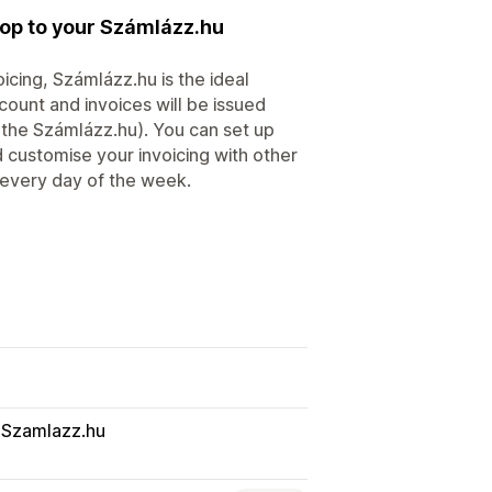
hop to your Számlázz.hu
icing, Számlázz.hu is the ideal
ccount and invoices will be issued
 the Számlázz.hu). You can set up
 customise your invoicing with other
e every day of the week.
Szamlazz.hu