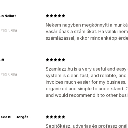
s Nailart
Nekem nagyban megkönnyíti a munkáma
 기간 5개월
vásárlónak a számlákat. Ha valaki nem
számlázással, akkor mindenképp érde
uff
Szamlazz.hu is a very useful and easy
 기간 6개월
system is clear, fast, and reliable, a
invoices much easier for my business. I 
organized and simple to understand. Ov
and would recommend it to other busi
Rapidpeca.hu | Horgászbolt és webshop
Segítőkész, udvarias és professzionál