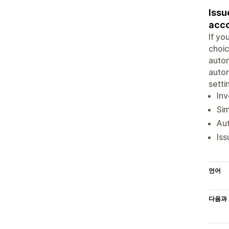
Issu
acc
If yo
choic
autom
autom
setti
Inv
Si
Aut
Iss
언어
다음과 