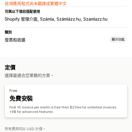
這項應用程式尚未翻譯成繁體中文
可與以下項目搭配使用
Shopify 管理介面
Számla
Számlázz.hu
Szamlazz.hu
類別
發票和收據
顯示功能
文件類型
發票
定價
自訂
選擇最適合您業務的方案。
欄位
計算稅額
多種幣別
多國語言
Free
免費安裝
First 10 invoice per month is free then $21/mo for unlimited invoices.
+9$ for advanced features
所有費用均以 USD 計價。