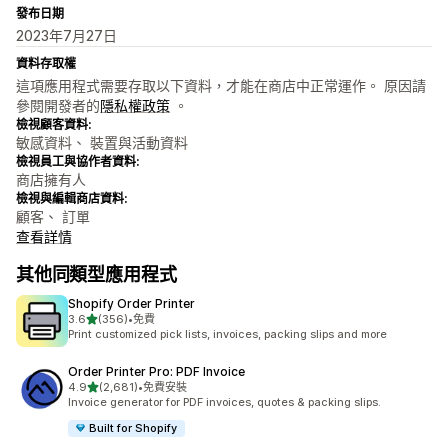
發布日期
2023年7月27日
資料存取權
這項應用程式需要存取以下資料，才能在商店中正常運作。 原因請
參閱開發者的
隱私權政策
。
檢視顧客資料:
敏感資料、 裝置與活動資料
檢視員工與協作者資料:
商店擁有人
檢視與編輯商店資料:
顧客、 訂單
查看詳情
其他同類型應用程式
Shopify Order Printer
滿分 5 顆星
3.6
(356)
•
免費
共有 356 則評價
Print customized pick lists, invoices, packing slips and more
Order Printer Pro: PDF Invoice
滿分 5 顆星
4.9
(2,681)
•
免費安裝
共有 2681 則評價
Invoice generator for PDF invoices, quotes & packing slips.
Built for Shopify