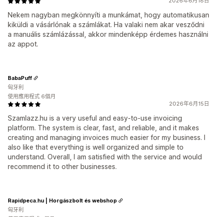
2026年6月18日
Nekem nagyban megkönnyíti a munkámat, hogy automatikusan
kiküldi a vásárlónak a számlákat. Ha valaki nem akar vesződni
a manuális számlázással, akkor mindenképp érdemes használni
az appot.
BabaPuff
匈牙利
使用應用程式 6個月
2026年6月15日
Szamlazz.hu is a very useful and easy-to-use invoicing
platform. The system is clear, fast, and reliable, and it makes
creating and managing invoices much easier for my business. I
also like that everything is well organized and simple to
understand. Overall, I am satisfied with the service and would
recommend it to other businesses.
Rapidpeca.hu | Horgászbolt és webshop
匈牙利